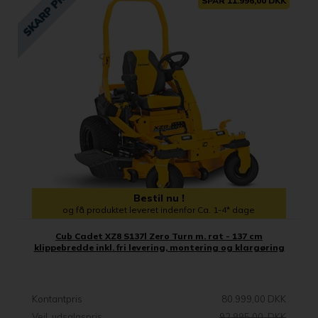
SPAR 11.996,00 DKK
Bestil nu !
og få produktet leveret indenfor Ca. 1-4* dage
Cub Cadet XZ8 S137l Zero Turn m. rat - 137 cm
klippebredde inkl. fri levering, montering og klargøring
Kontantpris
80.999,00 DKK
Vejl. udsalgspris
92.995,00 DKK