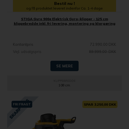
Bestil nu !
og få produktet leveret indenfor Ca. 1-4 dage
STIGA Gyro 900e Elektrisk Gyro-klipper - 125 cm
klippebredde inkl. fri levering, montering og klargøring
Kontantpris
72.990,00 DKK
Vejl. udsalgspris
89.999,00 DKK
SE MERE
KLIPPEBREDDE
108 cm.
FRI FRAGT
SPAR 3.250,00 DKK