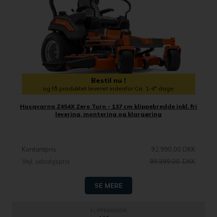
Bestil nu !
og få produktet leveret indenfor Ca. 1-4* dage
Husqvarna Z454X Zero Turn - 137 cm klippebredde inkl. fri
levering, montering og klargøring
Kontantpris
92.990,00 DKK
Vejl. udsalgspris
99.999,00 DKK
SE MERE
KLIPPEBREDDE