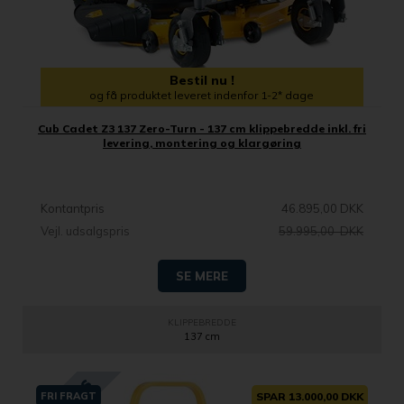
Bestil nu !
og få produktet leveret indenfor 1-2* dage
Cub Cadet Z3 137 Zero-Turn - 137 cm klippebredde inkl. fri
levering, montering og klargøring
Kontantpris
46.895,00 DKK
Vejl. udsalgspris
59.995,00 DKK
SE MERE
KLIPPEBREDDE
137 cm
FRI FRAGT
SPAR 13.000,00 DKK