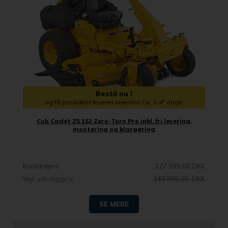
Bestil nu !
og få produktet leveret indenfor Ca. 1-4* dage
Cub Cadet Z5 152 Zero-Turn Pro inkl. fri levering,
montering og klargøring
Kontantpris
127.995,00 DKK
Vejl. udsalgspris
149.995,00 DKK
SE MERE