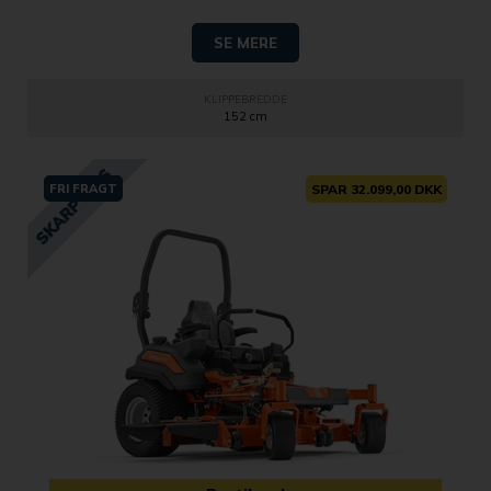
SE MERE
KLIPPEBREDDE
152 cm
FRI FRAGT
SPAR 32.099,00 DKK