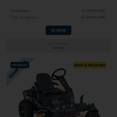
Kontantpris
33.395,00 DKK
Vejl. udsalgspris
43.995,00 DKK
SE MERE
KLIPPEBREDDE
107 CM.
FRI FRAGT
SPAR 12.000,00 DKK