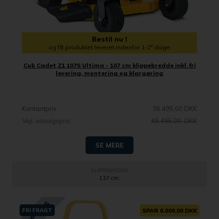
Bestil nu !
og få produktet leveret indenfor 1-2* dage
Cub Cadet Z1 107S Ultima - 107 cm klippebredde inkl. fri
levering, montering og klargøring
Kontantpris
36.495,00 DKK
Vejl. udsalgspris
48.495,00 DKK
SE MERE
KLIPPEBREDDE
137 cm.
FRI FRAGT
SPAR 6.000,00 DKK