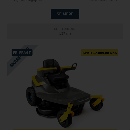
SE MERE
KLIPPEBREDDE
137 cm
FRI FRAGT
SPAR 17.009,00 DKK