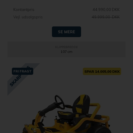
Kontantpris
44.990,00 DKK
Vejl. udsalgspris
49.999,00 DKK
SE MERE
KLIPPEBREDDE
107 cm
FRI FRAGT
SPAR 14.005,00 DKK