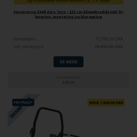
og få produktet leveret indenfor Ca. 2-4* dage
Husqvarna Z448 Zero Turn - 122 cm klippebredde inkl. fri
levering, montering og klargøring
Kontantpris
72.990,00 DKK
Vejl. udsalgspris
79.999,00 DKK
SE MERE
KLIPPEBREDDE
122 cm
FRI FRAGT
SPAR 7.009,00 DKK