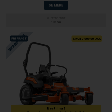
SE MERE
KLIPPEBREDDE
107 cm
FRI FRAGT
SPAR 7.009,00 DKK
Bestil nu !