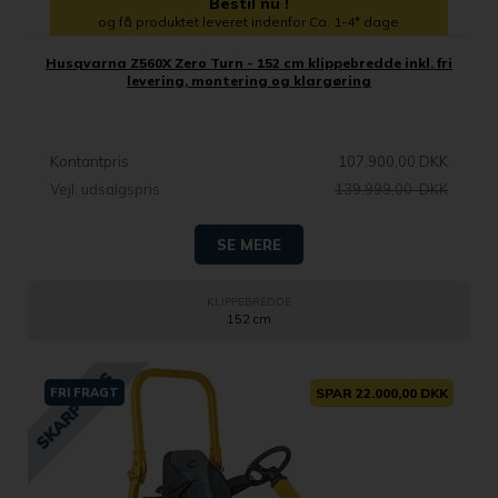
Bestil nu !
og få produktet leveret indenfor Ca. 1-4* dage
Husqvarna Z560X Zero Turn - 152 cm klippebredde inkl. fri
levering, montering og klargøring
Kontantpris
107.900,00 DKK
Vejl. udsalgspris
139.999,00 DKK
SE MERE
KLIPPEBREDDE
152 cm
FRI FRAGT
SPAR 22.000,00 DKK