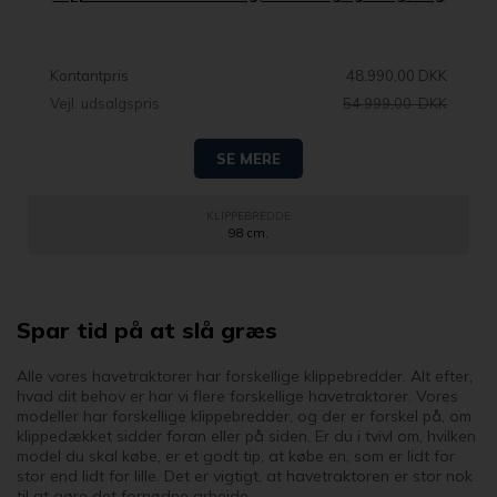
Kontantpris
48.990,00 DKK
Vejl. udsalgspris
54.999,00 DKK
SE MERE
KLIPPEBREDDE
98 cm.
Spar tid på at slå græs
Alle vores havetraktorer har forskellige klippebredder. Alt efter,
hvad dit behov er har vi flere forskellige havetraktorer. Vores
modeller har forskellige klippebredder, og der er forskel på, om
klippedækket sidder foran eller på siden. Er du i tvivl om, hvilken
model du skal købe, er et godt tip, at købe en, som er lidt for
stor end lidt for lille. Det er vigtigt, at havetraktoren er stor nok
til at gøre det fornødne arbejde.