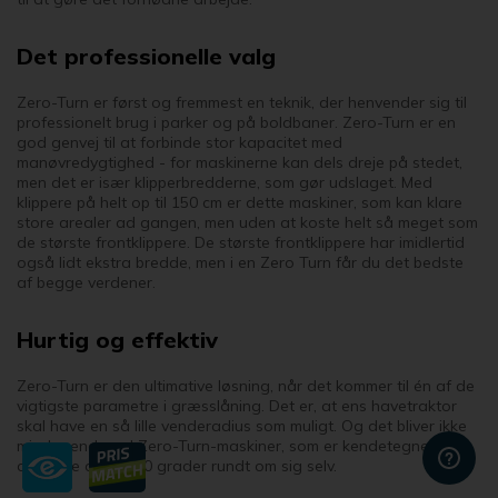
Det professionelle valg
Zero-Turn er først og fremmest en teknik, der henvender sig til
professionelt brug i parker og på boldbaner. Zero-Turn er en
god genvej til at forbinde stor kapacitet med
manøvredygtighed - for maskinerne kan dels dreje på stedet,
men det er især klipperbredderne, som gør udslaget. Med
klippere på helt op til 150 cm er dette maskiner, som kan klare
store arealer ad gangen, men uden at koste helt så meget som
de største frontklippere. De største frontklippere har imidlertid
også lidt ekstra bredde, men i en Zero Turn får du det bedste
af begge verdener.
Hurtig og effektiv
Zero-Turn er den ultimative løsning, når det kommer til én af de
vigtigste parametre i græsslåning. Det er, at ens havetraktor
skal have en så lille venderadius som muligt. Og det bliver ikke
mindre end med Zero-Turn-maskiner, som er kendetegnet ved
at kunne dreje 360 grader rundt om sig selv.