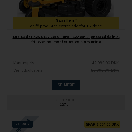
Bestil nu !
og få produktet leveret indenfor 1-2 dage
Cub Cadet XZ6 S127 Zero-Turn - 127 cm klippebredde inkl.
fri levering, montering og klargøring
Kontantpris
42.990,00 DKK
Vejl. udsalgspris
56.995,00 DKK
SE MERE
KLIPPEBREDDE
127 cm.
FRI FRAGT
SPAR 6.004,00 DKK