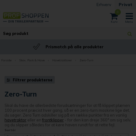
Erhverv
Privat
0
Prismatch på alle produkter
Forside
›
Skov, Park & Have
›
Havetraktorer
›
Zero-Turn
Filtrer produkterne
Zero-Turn
Skal du have de allerbedste forudsætninger for at få klippet plænen
100 procent præcist hver gang, så er en zero-turn maskine lige det,
du søger. Zero Turn adskiller sig på en række punkter fra en vanlig
havetraktor
eller en
frontklipper
- for den kan dreje 360° om sig selv,
og du slipper således for at køre haven rundt for at rette fejl.
Sortér