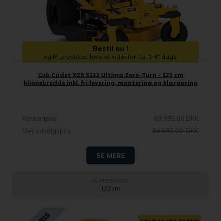
Bestil nu !
og få produktet leveret indenfor Ca. 1-4* dage
Cub Cadet XZ8 S122 Ultima Zero-Turn - 122 cm
klippebredde inkl. fri levering, montering og klargøring
Kontantpris
69.995,00 DKK
Vejl. udsalgspris
84.695,00 DKK
SE MERE
KLIPPEBREDDE
122 cm