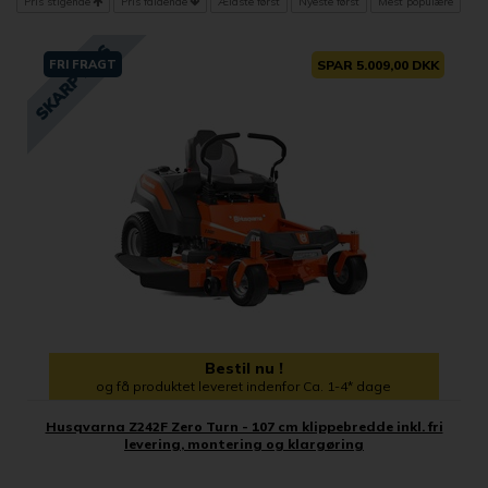
Pris stigende
Pris faldende
Ældste først
Nyeste først
Mest populære
FRI FRAGT
SPAR 5.009,00 DKK
Bestil nu !
og få produktet leveret indenfor Ca. 1-4* dage
Husqvarna Z242F Zero Turn - 107 cm klippebredde inkl. fri
levering, montering og klargøring