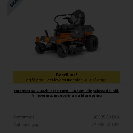
Bestil nu !
og få produktet leveret indenfor Ca. 1-4* dage
Husqvarna Z 342iF Zero turn - 107 cm klippebredde inkl.
fri levering, montering og klargøring
Kontantpris
68.995,00 DKK
Vejl. udsalgspris
74.999,00 DKK