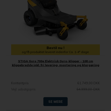
Bestil nu !
og få produktet leveret indenfor Ca. 1-4* dage
STIGA Gyro 700e Elektrisk Gyro-klipper - 108 cm
klippebredde inkl. fri levering, montering og klargøring
Kontantpris
61.749,00 DKK
Vejl. udsalgspris
64.999,00 DKK
SE MERE