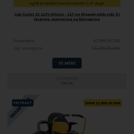
og få produktet leveret indenfor 1-2* dage
Cub Cadet Z2 117S Ultima - 117 cm klippebredde inkl. fri
levering, montering og klargøring
Kontantpris
41.995,00 DKK
Vejl. udsalgspris
55.295,00 DKK
SE MERE
KLIPPEBREDDE
137 cm.
FRI FRAGT
SPAR 11.805,00 DKK