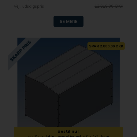
Vejl. udsalgspris
12.819,00 DKK
SE MERE
SPAR 2.880,00 DKK
Bestil nu !
og få produktet leveret indenfor Ca. 1-3 dage