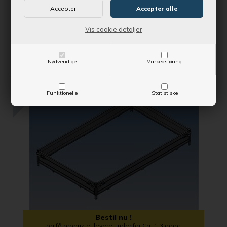
Vejl. udsalgspris
2.579,00 DKK
Vis cookie detaljer
SE MERE
Nødvendige
Markedsføring
SPAR 1.470,00 DKK
Funktionelle
Statistiske
Bestil nu !
og få produktet leveret indenfor Ca. 1-3 dage