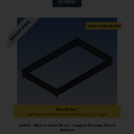
SE MERE
SPAR 2.180,00 DKK
Bestil nu !
og få produktet leveret indenfor Ca. 1-3 dage
SARIS - Ekstra sider 30 cm - hægtet foroven, Black
Edition