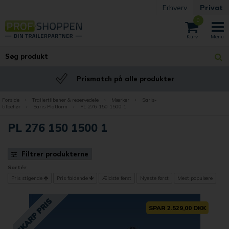
Erhverv
Privat
0
Prismatch på alle produkter
Forside
›
Trailertilbehør & reservedele
›
Mærker
›
Saris-
tilbehør
›
Saris Platform
›
PL 276 150 1500 1
PL 276 150 1500 1
Filtrer produkterne
Sortér
Pris stigende
Pris faldende
Ældste først
Nyeste først
Mest populære
SPAR 2.529,00 DKK