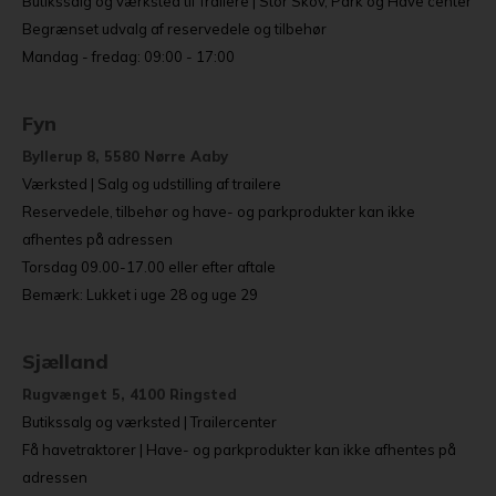
Butikssalg og værksted til Trailere | Stor Skov, Park og Have center
Begrænset udvalg af reservedele og tilbehør
Mandag - fredag: 09:00 - 17:00
Fyn
Byllerup 8, 5580 Nørre Aaby
Værksted | Salg og udstilling af trailere
Reservedele, tilbehør og have- og parkprodukter kan ikke
afhentes på adressen
Torsdag 09.00-17.00 eller efter aftale
Bemærk: Lukket i uge 28 og uge 29
Sjælland
Rugvænget 5, 4100 Ringsted
Butikssalg og værksted | Trailercenter
Få havetraktorer | Have- og parkprodukter kan ikke afhentes på
adressen