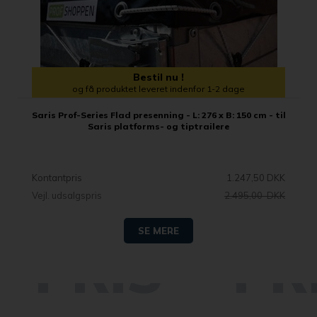
Bestil nu !
og få produktet leveret indenfor 1-2 dage
Saris Prof-Series Flad presenning - L: 276 x B: 150 cm - til
Saris platforms- og tiptrailere
Kontantpris
1.247,50 DKK
Vejl. udsalgspris
2.495,00 DKK
SE MERE