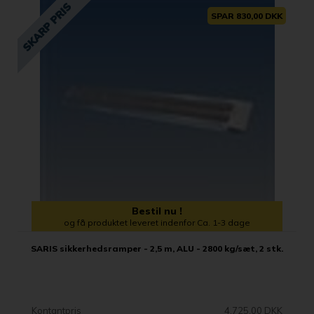
SPAR 830,00 DKK
Bestil nu !
og få produktet leveret indenfor Ca. 1-3 dage
SARIS sikkerhedsramper - 2,5 m, ALU - 2800 kg/sæt, 2 stk.
Kontantpris
4.725,00 DKK