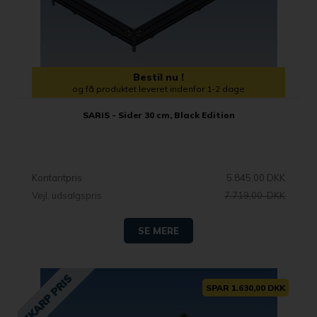
Bestil nu !
og få produktet leveret indenfor 1-2 dage
SARIS - Sider 30 cm, Black Edition
Kontantpris
5.845,00 DKK
Vejl. udsalgspris
7.719,00 DKK
SE MERE
SPAR 1.630,00 DKK