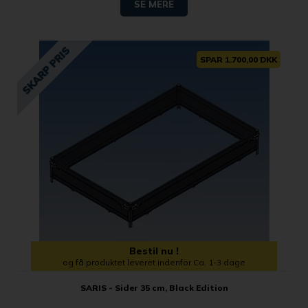
SE MERE
SPAR 1.700,00 DKK
Bestil nu !
og få produktet leveret indenfor Ca. 1-3 dage
SARIS - Sider 35 cm, Black Edition