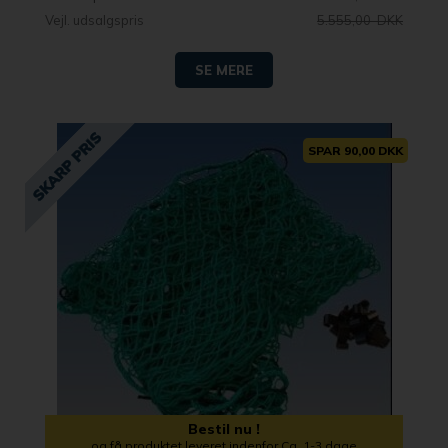
Vejl. udsalgspris
5.555,00 DKK
SE MERE
SPAR 90,00 DKK
Bestil nu !
og få produktet leveret indenfor Ca. 1-3 dage