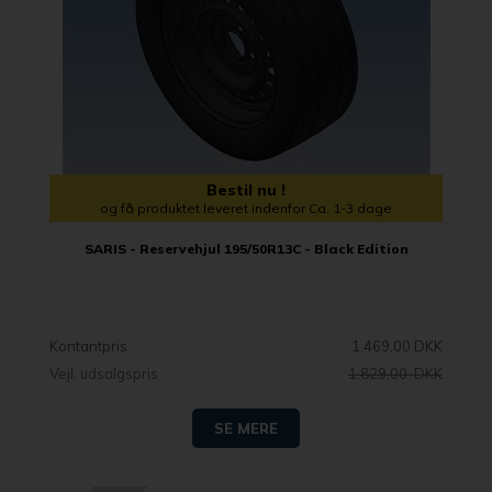
Bestil nu !
og få produktet leveret indenfor Ca. 1-3 dage
SARIS - Reservehjul 195/50R13C - Black Edition
Kontantpris
1.469,00 DKK
Vejl. udsalgspris
1.829,00 DKK
SE MERE