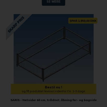
SE MERE
SPAR 1.950,00 DKK
Bestil nu !
og få produktet leveret indenfor Ca. 1-3 dage
SARIS - Netsider 60 cm, trådnet, åbning for- og bagside