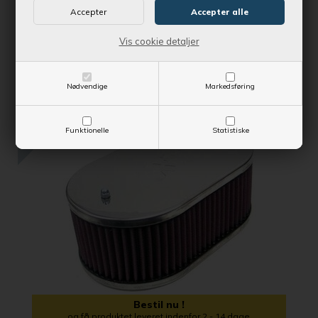
Vejl. udsalgspris
1.178,75 DKK
Vis cookie detaljer
SE MERE
Nødvendige
Markedsføring
SPAR 67,13 DKK
Funktionelle
Statistiske
Bestil nu !
og få produktet leveret indenfor 2 - 14 dage