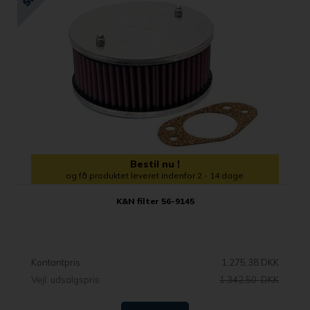
Bestil nu !
og få produktet leveret indenfor 2 - 14 dage
K&N filter 56-9145
Kontantpris
1.275,38 DKK
Vejl. udsalgspris
1.342,50 DKK