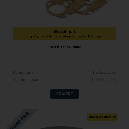
Bestil nu !
og få produktet leveret indenfor 2 - 14 dage
K&N filter 56-9082
Kontantpris
1.275,38 DKK
Vejl. udsalgspris
1.342,50 DKK
SE MERE
SPAR 63,00 DKK