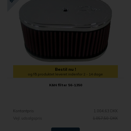
Bestil nu !
og få produktet leveret indenfor 2 - 14 dage
K&N filter 56-1350
Kontantpris
1.004,63 DKK
Vejl. udsalgspris
1.057,50 DKK