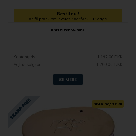
Bestil nu !
og få produktet leveret indenfor 2 - 14 dage
K&N filter 56-9096
Kontantpris
1.197,00 DKK
Vejl. udsalgspris
1.260,00 DKK
SE MERE
SPAR 67,13 DKK