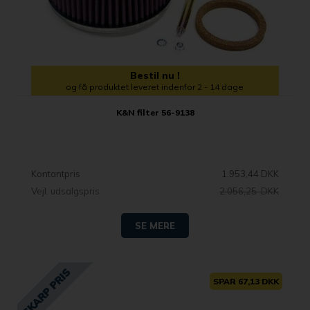
Bestil nu !
og få produktet leveret indenfor 2 - 14 dage
K&N filter 56-9138
Kontantpris
1.953,44 DKK
Vejl. udsalgspris
2.056,25 DKK
SE MERE
SPAR 67,13 DKK