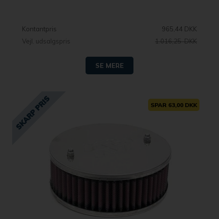
Kontantpris
965,44 DKK
Vejl. udsalgspris
1.016,25 DKK
SE MERE
SPAR 63,00 DKK