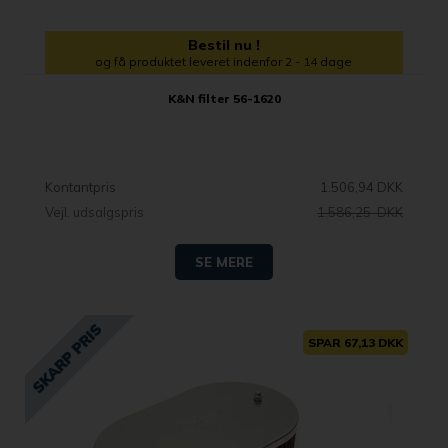
Bestil nu !
og få produktet leveret indenfor 2 - 14 dage
K&N filter 56-1620
Kontantpris
1.506,94 DKK
Vejl. udsalgspris
1.586,25 DKK
SE MERE
SPAR 67,13 DKK