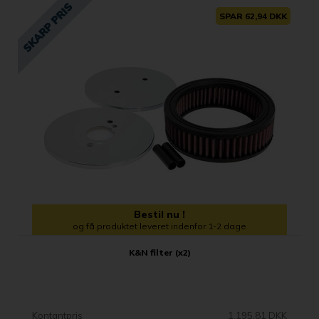
SPAR 62,94 DKK
Bestil nu !
og få produktet leveret indenfor 1-2 dage
K&N filter (x2)
Kontantpris
1.195,81 DKK