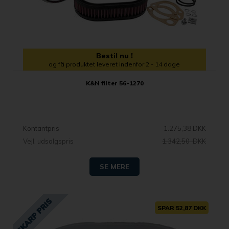
Bestil nu !
og få produktet leveret indenfor 2 - 14 dage
K&N filter 56-1270
Kontantpris
1.275,38 DKK
Vejl. udsalgspris
1.342,50 DKK
SE MERE
SPAR 52,87 DKK