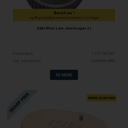
Bestil nu !
og få produktet leveret indenfor 1-2 dage
K&N filter ( der skal bruges 2 )
Kontantpris
1.197,00 DKK
Vejl. udsalgspris
1.260,00 DKK
SE MERE
SPAR 63,00 DKK