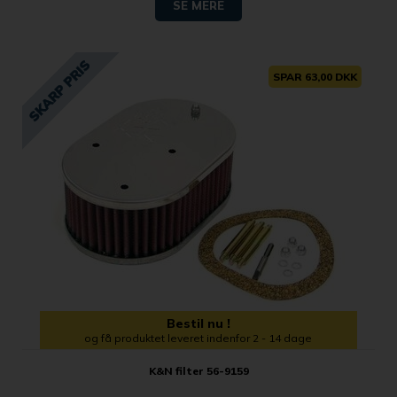
SE MERE
SPAR 63,00 DKK
Bestil nu !
og få produktet leveret indenfor 2 - 14 dage
K&N filter 56-9159