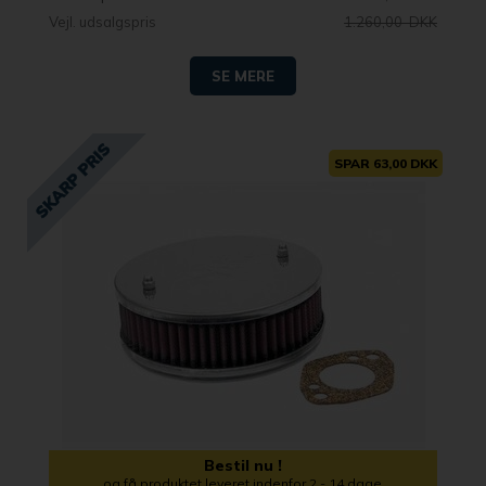
Vejl. udsalgspris
1.260,00 DKK
SE MERE
SPAR 63,00 DKK
Bestil nu !
og få produktet leveret indenfor 2 - 14 dage