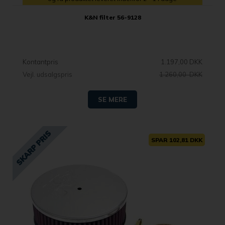
K&N filter 56-9128
Kontantpris
1.197,00 DKK
Vejl. udsalgspris
1.260,00 DKK
SE MERE
SPAR 102,81 DKK