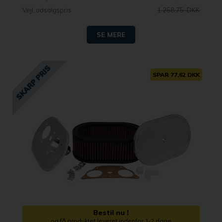
Vejl. udsalgspris
1.258,75 DKK
SE MERE
SPAR 77,62 DKK
Bestil nu !
og få produktet leveret indenfor 1-2 dage