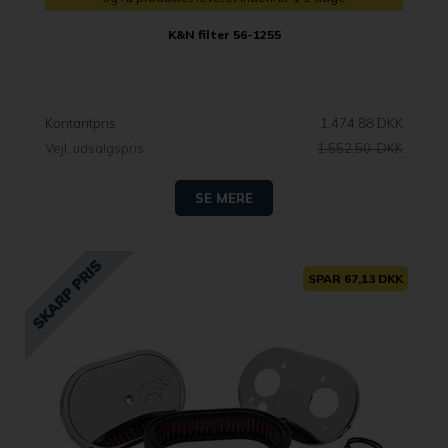
K&N filter 56-1255
Kontantpris
1.474,88 DKK
Vejl. udsalgspris
1.552,50 DKK
SE MERE
SPAR 67,13 DKK