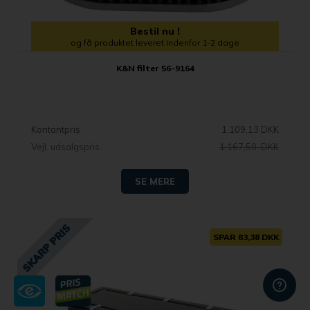
Bestil nu !
og få produktet leveret indenfor 1-2 dage
K&N filter 56-9164
Kontantpris
1.109,13 DKK
Vejl. udsalgspris
1.167,50 DKK
SE MERE
SPAR 83,38 DKK