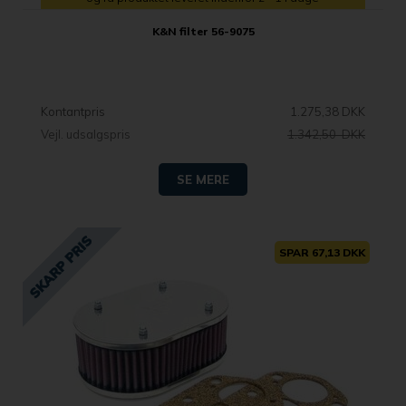
K&N filter 56-9075
Kontantpris
1.275,38 DKK
Vejl. udsalgspris
1.342,50 DKK
SE MERE
SPAR 67,13 DKK