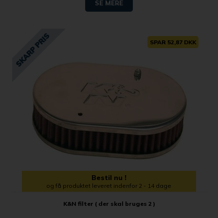
SE MERE
SPAR 52,87 DKK
Bestil nu !
og få produktet leveret indenfor 2 - 14 dage
K&N filter ( der skal bruges 2 )