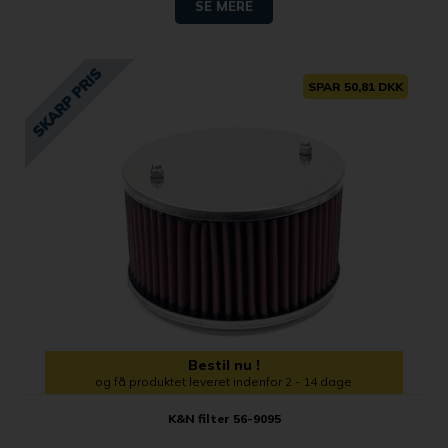
SE MERE
SPAR 50,81 DKK
Bestil nu !
og få produktet leveret indenfor 2 - 14 dage
K&N filter 56-9095