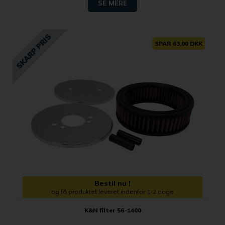
SE MERE
SPAR 63,00 DKK
Bestil nu !
og få produktet leveret indenfor 1-2 dage
K&N filter 56-1400