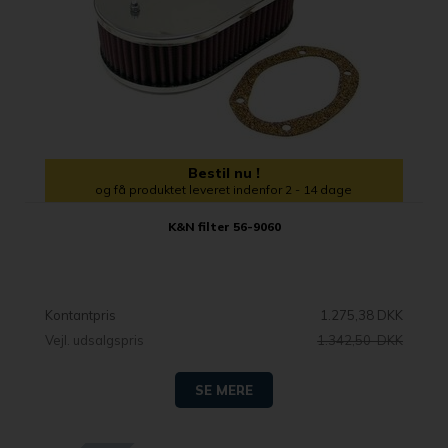
Bestil nu !
og få produktet leveret indenfor 2 - 14 dage
K&N filter 56-9060
Kontantpris
1.275,38 DKK
Vejl. udsalgspris
1.342,50 DKK
SE MERE