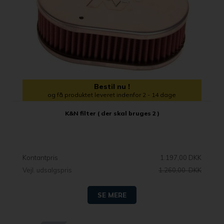
Bestil nu !
og få produktet leveret indenfor 2 - 14 dage
K&N filter ( der skal bruges 2 )
Kontantpris
1.197,00 DKK
Vejl. udsalgspris
1.260,00 DKK
SE MERE