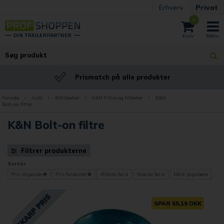
Erhverv
Privat
0
Prismatch på alle produkter
Forside
›
Auto
›
Biltilbehør
›
K&N Filtre og tilbehør
›
K&N
Bolt-on filtre
K&N Bolt-on filtre
Filtrer produkterne
Sortér
Pris stigende
Pris faldende
Ældste først
Nyeste først
Mest populære
SPAR 55,19 DKK