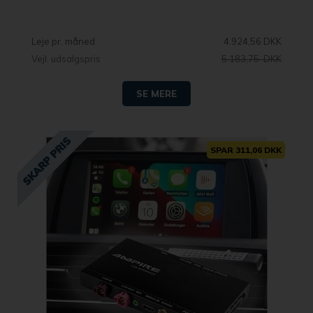
Leje pr. måned
4.924,56 DKK
Vejl. udsalgspris
5.183,75 DKK
SE MERE
SPAR 311,06 DKK