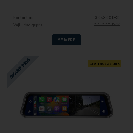
Kontantpris
3.053,06 DKK
Vejl. udsalgspris
3.213,75 DKK
SE MERE
SPAR 163,33 DKK