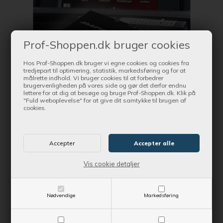
Prof-Shoppen.dk bruger cookies
Hos Prof-Shoppen.dk bruger vi egne cookies og cookies fra
tredjepart til optimering, statistik, markedsføring og for at
målrette indhold. Vi bruger cookies til at forbedrer
brugervenligheden på vores side og gør det derfor endnu
Bestil nu !
lettere for at dig at besøge og bruge Prof-Shoppen.dk. Klik på
og få produktet leveret indenfor 1-2 dage
"Fuld weboplevelse" for at give dit samtykke til brugen af
cookies.
CarPlay Adapter BMW EVO 1-7-serie, X-serie, Mini m.fl
Leje pr. måned
5.417,38 DKK
Vis cookie detaljer
Vejl. udsalgspris
5.702,50 DKK
SE MERE
Nødvendige
Markedsføring