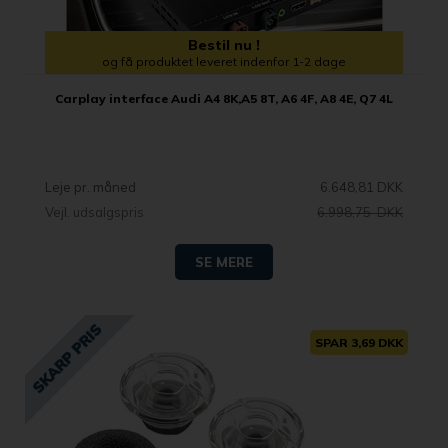
Bestil nu !
og få produktet leveret indenfor 1-2 dage
Carplay interface Audi A4 8K,A5 8T, A6 4F, A8 4E, Q7 4L
Leje pr. måned
6.648,81 DKK
Vejl. udsalgspris
6.998,75 DKK
SE MERE
SPAR 3,69 DKK