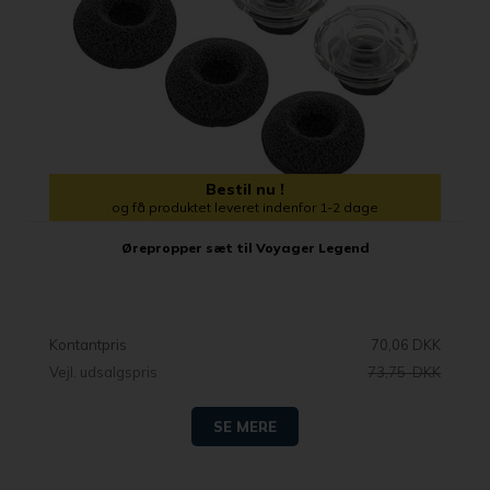
Bestil nu !
og få produktet leveret indenfor 1-2 dage
Ørepropper sæt til Voyager Legend
Kontantpris
70,06 DKK
Vejl. udsalgspris
73,75 DKK
SE MERE