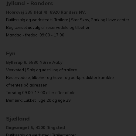
Jylland - Randers
Hobrovej 335 (Hal 4), 8920 Randers NV.
Butikssalg og værksted til Trailere | Stor Skov, Park og Have center
Begrænset udvalg af reservedele og tilbehør
Mandag - fredag: 09:00 - 17:00
Fyn
Byllerup 8, 5580 Nørre Aaby
Værksted | Salg og udstilling af trailere
Reservedele, tilbehør og have- og parkprodukter kan ikke
afhentes på adressen
Torsdag 09.00-17.00 eller efter aftale
Bemærk: Lukket i uge 28 og uge 29
Sjælland
Rugvænget 5, 4100 Ringsted
Butikssalg og værksted | Trailercenter