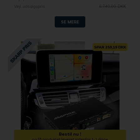
Vejl. udsalgspris
6.740,00 DKK
SE MERE
SPAR 259,19 DKK
Bestil nu !
og få produktet leveret indenfor 1-2 dage