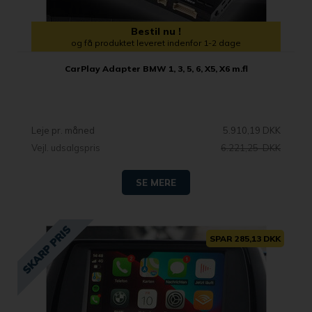
Bestil nu !
og få produktet leveret indenfor 1-2 dage
CarPlay Adapter BMW 1, 3, 5, 6, X5, X6 m.fl
Leje pr. måned
5.910,19 DKK
Vejl. udsalgspris
6.221,25 DKK
SE MERE
SPAR 285,13 DKK