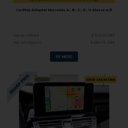
CarPlay Adapter Mercedes A-, B-, C-, E-, G-klasse m.fl
Leje pr. måned
4.924,56 DKK
Vejl. udsalgspris
5.183,75 DKK
SE MERE
SPAR 349,94 DKK