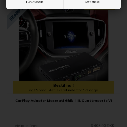
Funktionelle
Statistiske
SPAR 337,00 DKK
Bestil nu !
og få produktet leveret indenfor 1-2 dage
CarPlay Adapter Maserati Ghibli III, Quattroporte VI
Leje pr. måned
6.403,00 DKK