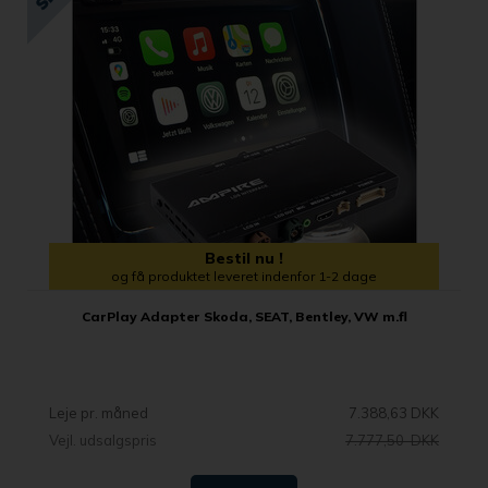
Bestil nu !
og få produktet leveret indenfor 1-2 dage
CarPlay Adapter Skoda, SEAT, Bentley, VW m.fl
Leje pr. måned
7.388,63 DKK
Vejl. udsalgspris
7.777,50 DKK