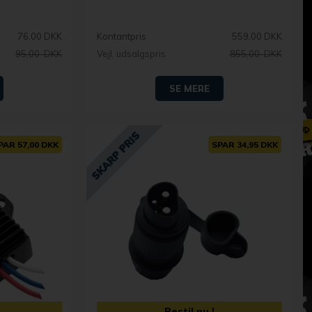
76,00 DKK
Kontantpris
559,00 DKK
95,00 DKK
Vejl. udsalgspris
855,00 DKK
SE MERE
PAR 57,00 DKK
SPAR 34,95 DKK
Bestil nu !