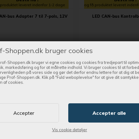
 produktet leveret indenfor 1-2 dage
og få produktet leveret inden
AN-bus Adapter 7 til 7-pols, 12V
LED CAN-bus Kontrolb
tpris
697,00 DKK
Kontantpris
f-Shoppen.dk bruger cookies
dsalgspris
855,00 DKK
Vejl. udsalgspris
rof-Shoppen.dk bruger vi egne cookies og cookies fra tredjepart til optim
SE MERE
SE MERE
tik, markedsføring og for at målrette indhold. Vi bruger cookies til at forbe
rvenligheden på vores side og gør det derfor endnu lettere for at dig at 
uge Prof-Shoppen.dk. Klik på "Fuld weboplevelse" for at give dit samtykke t
n af cookies.
SPAR 47,00 DKK
SPAR
Vis cookie detaljer