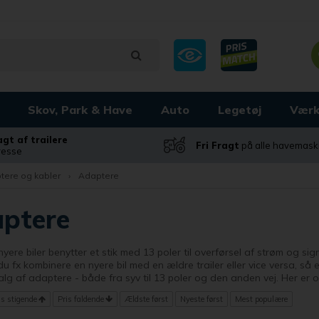
Skov, Park & Have
Auto
Legetøj
Værk
ragt af trailere
Fri Fragt
på alle havemask
dresse
tere og kabler
›
Adaptere
ptere
nyere biler benytter et stik med 13 poler til overførsel af strøm og 
u fx kombinere en nyere bil med en ældre trailer eller vice versa, så 
lg af adaptere - både fra syv til 13 poler og den anden vej. Her er o
is stigende
Pris faldende
Ældste først
Nyeste først
Mest populære