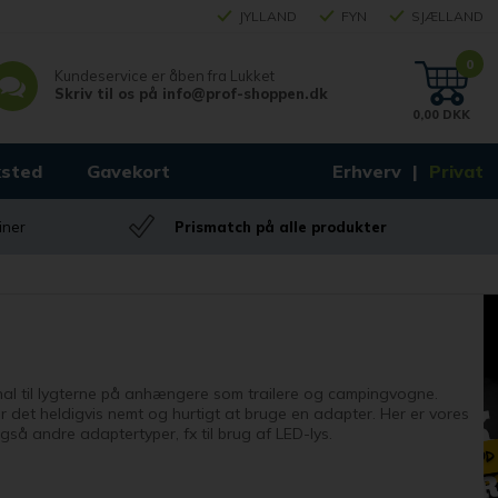
JYLLAND
FYN
SJÆLLAND
0
Kundeservice er åben fra
Lukket
Skriv til os på
info@prof-shoppen.dk
0,00 DKK
sted
Gavekort
Erhverv
Privat
iner
Prismatch på alle produkter
signal til lygterne på anhængere som trailere og campingvogne.
er det heldigvis nemt og hurtigt at bruge en adapter. Her er vores
gså andre adaptertyper, fx til brug af LED-lys.