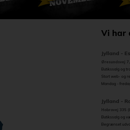
Vi har 
Jylland - E
Øresundsvej 7,
Butikssalg og tr
Stort web- og r
Mandag - fredag
Jylland - 
Hobrovej 335 (
Butikssalg og væ
Begrænset udval