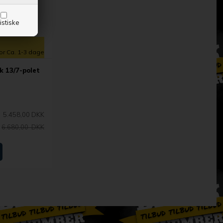
istiske
for Ca. 1-3 dage
k 13/7-polet
5.458,00 DKK
6.680,00 DKK