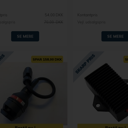
tpris
54,00 DKK
Kontantpris
dsalgspris
70,00 DKK
Vejl. udsalgspris
SE MERE
SE MERE
SPAR 158,00 DKK
S
Bestil nu !
Bestil nu !