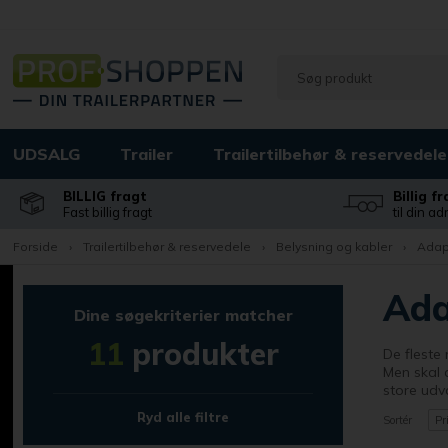
UDSALG
Trailer
Trailertilbehør & reservedele
BILLIG fragt
Billig f
Fast billig fragt
til din a
Forside
›
Trailertilbehør & reservedele
›
Belysning og kabler
›
Adap
Ada
Dine søgekriterier matcher
11
produkter
De fleste 
Men skal d
store udva
Ryd alle filtre
Sortér
Pr