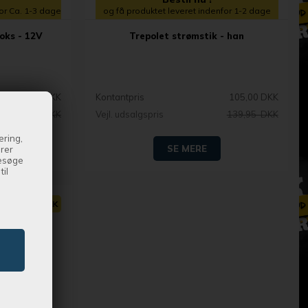
for Ca. 1-3 dage
og få produktet leveret indenfor 1-2 dage
oks - 12V
Trepolet strømstik - han
243,00 DKK
Kontantpris
105,00 DKK
300,00 DKK
Vejl. udsalgspris
139,95 DKK
ering,
SE MERE
drer
besøge
il
 1.222,00 DKK