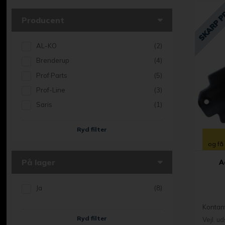
Producent
AL-KO
(2)
Brenderup
(4)
Prof Parts
(5)
Prof-Line
(3)
Saris
(1)
Ryd filter
og få
På lager
A
Ja
(8)
Kontan
Ryd filter
Vejl. u