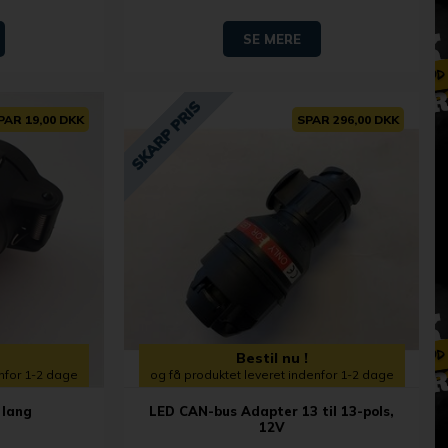
SE MERE
PAR 19,00 DKK
SPAR 296,00 DKK
Bestil nu !
enfor 1-2 dage
og få produktet leveret indenfor 1-2 dage
 lang
LED CAN-bus Adapter 13 til 13-pols,
12V