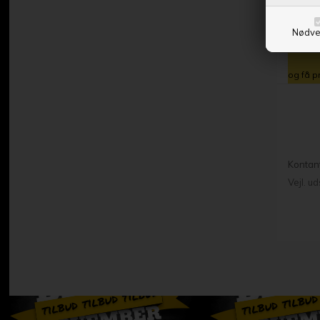
Nødve
og få p
Kontan
Vejl. u