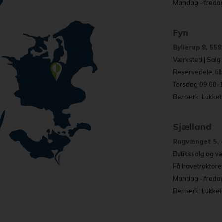
Mandag - fredag
Fyn
Byllerup 8, 55
Værksted | Salg o
Reservedele, ti
Torsdag 09.00-17
Bemærk: Lukket 
Sjælland
Rugvænget 5, 
Butikssalg og væ
Få havetraktore
Mandag - fredag
Bemærk: Lukket a