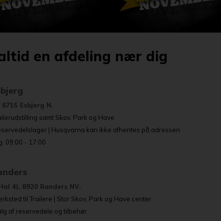
altid en afdeling nær dig
sbjerg
 6715 Esbjerg N.
ailerudstilling samt Skov, Park og Have
eservedelslager | Husqvarna kan ikke afhentes på adressen
: 09:00 - 17:00
Randers
Hal 4), 8920 Randers NV.
rksted til Trailere | Stor Skov, Park og Have center
g af reservedele og tilbehør