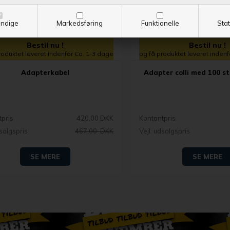
ndige
Markedsføring
Funktionelle
Stat
Bestil nu !
Bestil nu !
roduktet leveret indenfor Ca. 1-3 dage
og få produktet leveret inden
Adapterkabel
Adapter colli med 100 st
tpris
420,00 DKK
Kontantpris
dsalgspris
467,00 DKK
Vejl. udsalgspris
SE MERE
SE MERE