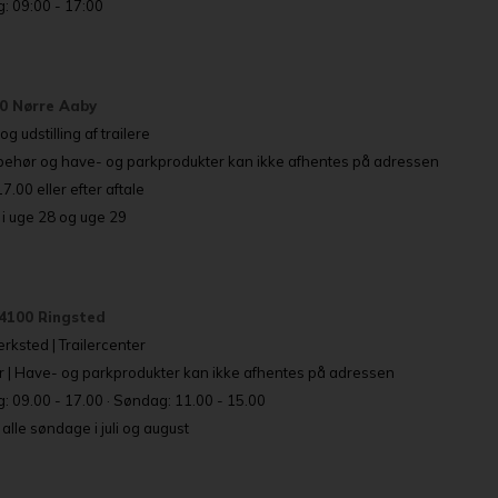
: 09:00 - 17:00
80 Nørre Aaby
g udstilling af trailere
lbehør og have- og parkprodukter kan ikke afhentes på adressen
.00 eller efter aftale
i uge 28 og uge 29
4100 Ringsted
rksted | Trailercenter
r | Have- og parkprodukter kan ikke afhentes på adressen
: 09.00 - 17.00 · Søndag: 11.00 - 15.00
lle søndage i juli og august