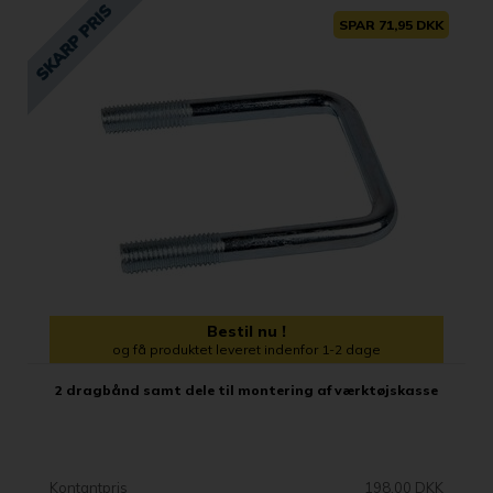
SPAR 71,95 DKK
Bestil nu !
og få produktet leveret indenfor 1-2 dage
2 dragbånd samt dele til montering af værktøjskasse
Kontantpris
198,00 DKK