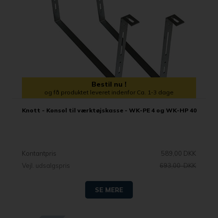
Bestil nu !
og få produktet leveret indenfor Ca. 1-3 dage
Knott - Konsol til værktøjskasse - WK-PE 4 og WK-HP 40
Kontantpris
589,00 DKK
Vejl. udsalgspris
693,00 DKK
SE MERE