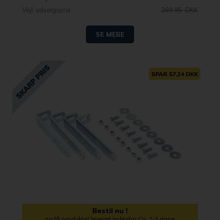
Vejl. udsalgspris
269,95 DKK
SE MERE
SPAR 57,24 DKK
Bestil nu !
og få produktet leveret indenfor Ca. 1-3 dage