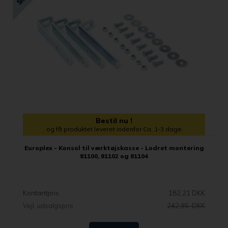
Bestil nu !
og få produktet leveret indenfor Ca. 1-3 dage
Europlex - Konsol til værktøjskasse - Lodret montering
81100, 81102 og 81104
Kontantpris
182,21 DKK
Vejl. udsalgspris
242,95 DKK