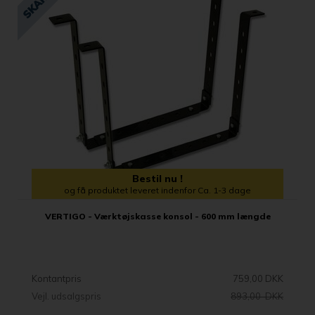
Bestil nu !
og få produktet leveret indenfor Ca. 1-3 dage
VERTIGO - Værktøjskasse konsol - 600 mm længde
Kontantpris
759,00 DKK
Vejl. udsalgspris
893,00 DKK