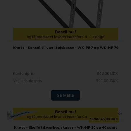
Bestil nu !
og få produktet leveret indenfor Ca. 1-3 dage
Knott - Konsol til værktøjskasse - WK-PE 7 og WK-HP 70
Kontantpris
842,00 DKK
Vejl. udsalgspris
991,00 DKK
SE MERE
Bestil nu !
og få produktet leveret indenfor Ca. 1-3 dage
SPAR 45,00 DKK
Knott - Skuffe til værktøjskasse - WK-HP 30 og 60 samt