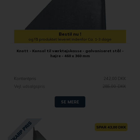
Bestil nu !
og få produktet leveret indenfor Ca. 1-3 dage
Knott - Konsol til værktøjskasse - galvaniseret stål -
højre - 460 x 360 mm
Kontantpris
242,00 DKK
Vejl. udsalgspris
285,00 DKK
SE MERE
SPAR 43,00 DKK