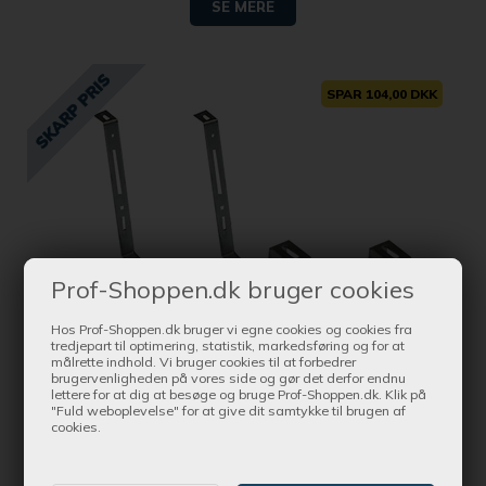
SE MERE
SPAR 104,00 DKK
Prof-Shoppen.dk bruger cookies
Hos Prof-Shoppen.dk bruger vi egne cookies og cookies fra
tredjepart til optimering, statistik, markedsføring og for at
målrette indhold. Vi bruger cookies til at forbedrer
brugervenligheden på vores side og gør det derfor endnu
lettere for at dig at besøge og bruge Prof-Shoppen.dk. Klik på
Bestil nu !
"Fuld weboplevelse" for at give dit samtykke til brugen af
og få produktet leveret indenfor Ca. 1-3 dage
cookies.
Knott - Konsol til værktøjskasse - WK-FS 20, 30 og 50