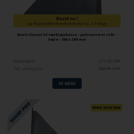
Bestil nu !
og få produktet leveret indenfor Ca. 1-3 dage
Knott Konsol til værktøjskasse - galvaniseret stål -
højre - 380 x 290 mm
Kontantpris
177,00 DKK
Vejl. udsalgspris
209,00 DKK
SE MERE
SPAR 33,00 DKK