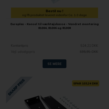
Bestil nu !
og få produktet leveret indenfor Ca. 1-3 dage
Europlex - Konsol til værktøjskasse - Vandret montering
81004, 81006 og 81008
Kontantpris
524,21 DKK
Vejl. udsalgspris
698,95 DKK
SE MERE
SPAR 103,24 DKK