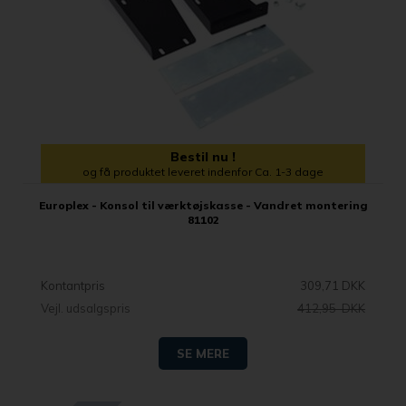
Bestil nu !
og få produktet leveret indenfor Ca. 1-3 dage
Europlex - Konsol til værktøjskasse - Vandret montering
81102
Kontantpris
309,71 DKK
Vejl. udsalgspris
412,95 DKK
SE MERE