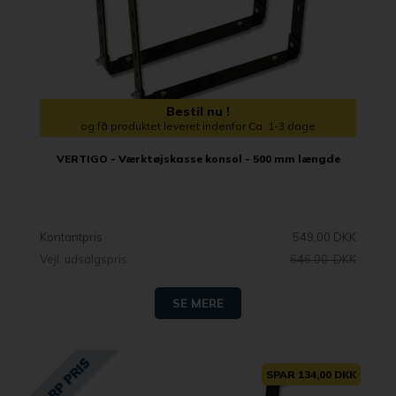
Bestil nu !
og få produktet leveret indenfor Ca. 1-3 dage
VERTIGO - Værktøjskasse konsol - 500 mm længde
Kontantpris
549,00 DKK
Vejl. udsalgspris
646,00 DKK
SE MERE
SPAR 134,00 DKK