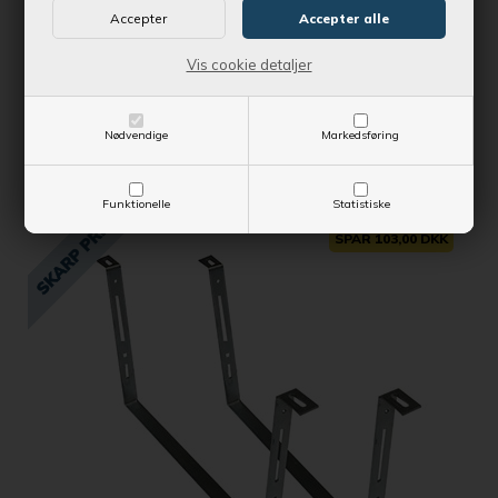
Vis cookie detaljer
Kontantpris
589,00 DKK
Vejl. udsalgspris
693,00 DKK
Nødvendige
Markedsføring
SE MERE
Funktionelle
Statistiske
SPAR 103,00 DKK