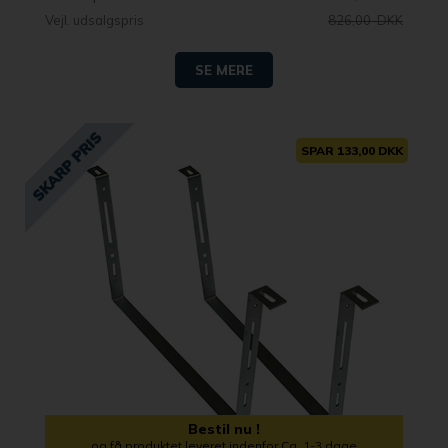
Vejl. udsalgspris
826,00 DKK
SE MERE
SPAR 133,00 DKK
Bestil nu !
og få produktet leveret indenfor Ca. 1-3 dage