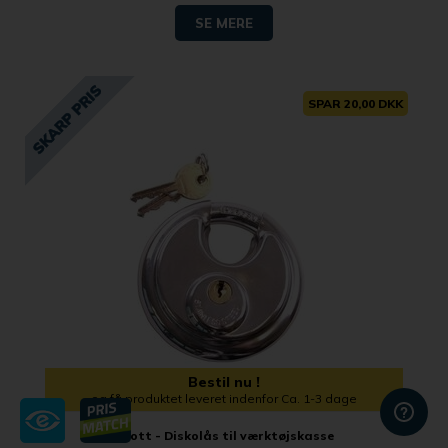
SE MERE
SPAR 20,00 DKK
Bestil nu !
og få produktet leveret indenfor Ca. 1-3 dage
Knott - Diskolås til værktøjskasse