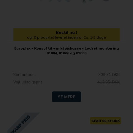
Bestil nu !
og få produktet leveret indenfor Ca. 1-3 dage
Europlex - Konsol til værktøjskasse - Lodret montering
81004, 81006 og 81008
Kontantpris
309,71 DKK
Vejl. udsalgspris
412,95 DKK
SE MERE
SPAR 60,74 DKK