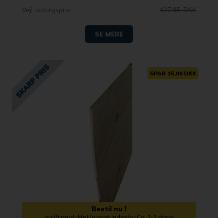
Vejl. udsalgspris
427,95 DKK
SE MERE
SPAR 15,00 DKK
Bestil nu !
og få produktet leveret indenfor Ca. 1-3 dage