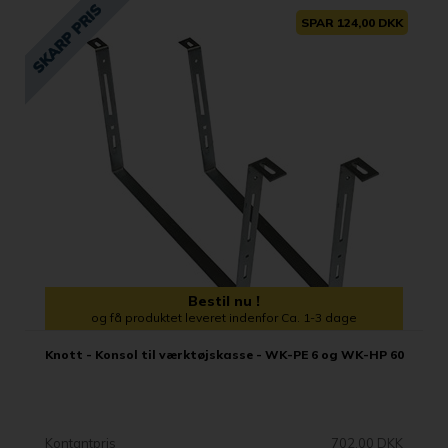
SPAR 124,00 DKK
Bestil nu !
og få produktet leveret indenfor Ca. 1-3 dage
Knott - Konsol til værktøjskasse - WK-PE 6 og WK-HP 60
Kontantpris
702,00 DKK