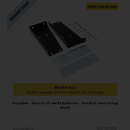
SPAR 106,99 DKK
Bestil nu !
og få produktet leveret indenfor Ca. 1-3 dage
Europlex - Konsol til værktøjskasse - Vandret montering
81104
Kontantpris
320,96 DKK