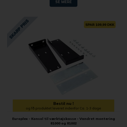
SE MERE
SPAR 109,99 DKK
Bestil nu !
og få produktet leveret indenfor Ca. 1-3 dage
Europlex - Konsol til værktøjskasse - Vandret montering
81000 og 81002