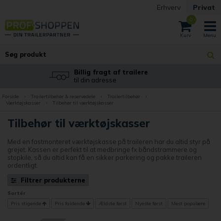
Erhverv
Privat
0
Billig fragt af trailere
til din adresse
Forside
›
Trailertilbehør & reservedele
›
Trailertilbehør
›
Værktøjskasser
›
Tilbehør til værktøjskasser
Tilbehør til værktøjskasser
Med en fastmonteret værktøjskasse på traileren har du altid styr på
grejet. Kassen er perfekt til at medbringe fx båndstrammere og
stopkile, så du altid kan få en sikker parkering og pakke traileren
ordentligt.
Filtrer produkterne
Sortér
Pris stigende
Pris faldende
Ældste først
Nyeste først
Mest populære