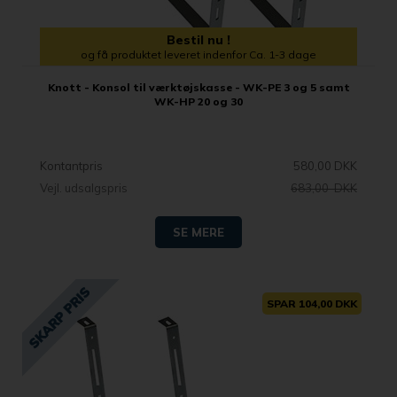
Bestil nu !
og få produktet leveret indenfor Ca. 1-3 dage
Knott - Konsol til værktøjskasse - WK-PE 3 og 5 samt
WK-HP 20 og 30
Kontantpris
580,00 DKK
Vejl. udsalgspris
683,00 DKK
SE MERE
SPAR 104,00 DKK