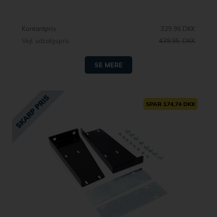
Kontantpris
329,96 DKK
Vejl. udsalgspris
439,95 DKK
SE MERE
SPAR 174,74 DKK