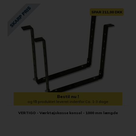
SPAR 211,00 DKK
Bestil nu !
og få produktet leveret indenfor Ca. 1-3 dage
VERTIGO - Værktøjskasse konsol - 1000 mm længde