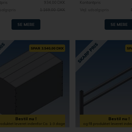
tpris
934,00 DKK
Kontantpris
dsalgspris
1.169,00 DKK
Vejl. udsalgspris
SE MERE
SE MERE
SPAR 3.540,00 DKK
SP
Bestil nu !
Bestil nu !
roduktet leveret indenfor Ca. 1-3 dage
og få produktet leveret ind