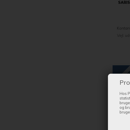
SARIS
Kontan
Vejl. u
Pro
Hos P
statis
bruge
og br
bruge