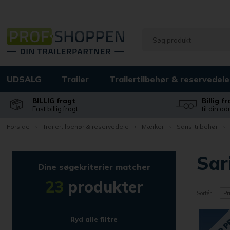
UDSALG
Trailer
Trailertilbehør & reservedele
BILLIG fragt
Billig f
Fast billig fragt
til din a
Forside
›
Trailertilbehør & reservedele
›
Mærker
›
Saris-tilbehør
›
Sar
Dine søgekriterier matcher
23
produkter
Sortér
Pr
Ryd alle filtre