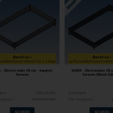
Bestil nu !
Bestil nu !
roduktet leveret indenfor Ca. 1-3 dage
og få produktet leveret inden
s - Ekstra sider 30 cm - hægtet
SARIS - Ekstrasider 30 
foroven
foroven (Black Edi
tpris
7.490,00 DKK
Kontantpris
dsalgspris
10.879,00 DKK
Vejl. udsalgspris
SE MERE
SE MERE