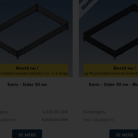
Bestil nu !
Bestil nu !
roduktet leveret indenfor Ca. 1-3 dage
og få produktet leveret inden
Saris - Sider 30 cm
Saris - Sider 30 cm - Bl
tpris
6.649,00 DKK
Kontantpris
dsalgspris
8.309,00 DKK
Vejl. udsalgspris
SE MERE
SE MERE