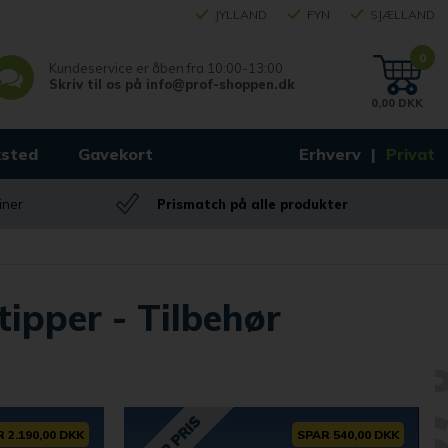
JYLLAND
FYN
SJÆLLAND
0
Kundeservice er åben fra
10:00-13:00
Skriv til os på
info@prof-shoppen.dk
0,00 DKK
sted
Gavekort
Erhverv
Privat
iner
Prismatch på alle produkter
ipper - Tilbehør
 2.190,00 DKK
SPAR 540,00 DKK