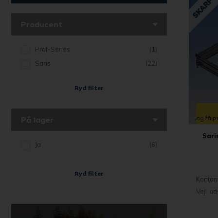
Producent
Prof-Series
(1)
Saris
(22)
Ryd filter
og få p
På lager
Sari
Ja
(6)
Ryd filter
Kontan
Vejl. u