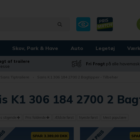
Skov, Park & Have
Auto
Legetøj
Værk
ragt af trailere
Fri Fragt
på alle havemask
dresse
Saris Tiptrailere
›
Saris K1 306 184 2700 2 Bagtipper - Tilbehør
is K1 306 184 2700 2 Bagt
is stigende
Pris faldende
Ældste først
Nyeste først
Mest populære
SPAR 3.389,00 DKK
SPAR