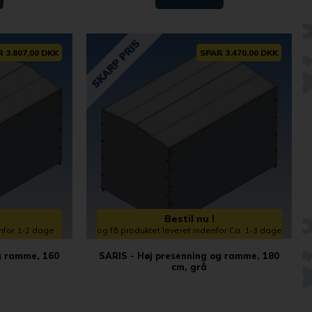
 3.807,00 DKK
SPAR 3.470,00 DKK
Bestil nu !
enfor 1-2 dage
og få produktet leveret indenfor Ca. 1-3 dage
g ramme, 160
SARIS - Høj presenning og ramme, 180
cm, grå