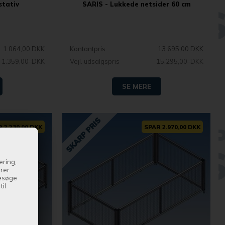
stativ
SARIS - Lukkede netsider 60 cm
1.064,00 DKK
Kontantpris
13.695,00 DKK
1.359,00 DKK
Vejl. udsalgspris
15.295,00 DKK
SE MERE
 2.230,00 DKK
SPAR 2.970,00 DKK
ering,
drer
besøge
il