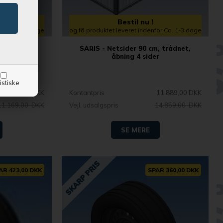
Bestil nu !
for Ca. 1-3 dage
og få produktet leveret indenfor Ca. 1-3 dage
, trådnet,
SARIS - Netsider 90 cm, trådnet,
gside
åbning 4 sider
istiske
8.939,00 DKK
Kontantpris
11.889,00 DKK
11.169,00 DKK
Vejl. udsalgspris
14.859,00 DKK
SE MERE
AR 423,00 DKK
SPAR 360,00 DKK