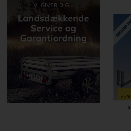
og få
S