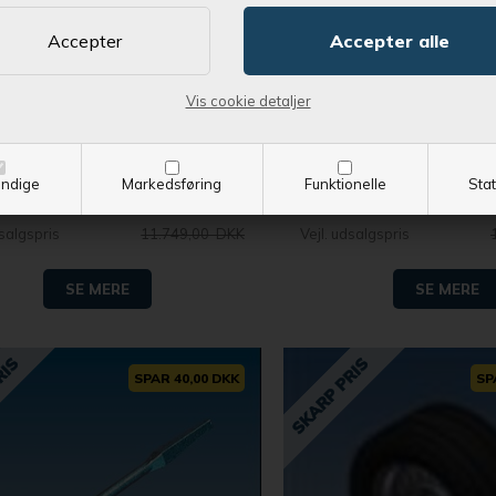
Bestil nu !
Bestil nu !
roduktet leveret indenfor Ca. 1-3 dage
og få produktet leveret inden
Vis cookie detaljer
IS - Netsider 60 cm, trådnet,
Saris - Netsider 60 cm
åbning 4 sider
åbning for- og ba
ndige
Markedsføring
Funktionelle
Stat
tpris
9.399,00 DKK
Kontantpris
dsalgspris
11.749,00 DKK
Vejl. udsalgspris
SE MERE
SE MERE
SPAR 40,00 DKK
SP