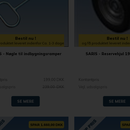
Bestil nu !
Bestil nu !
roduktet leveret indenfor Ca. 1-3 dage
og få produktet leveret ind
S - Nøgle til indbygningsramper
SARIS - Reservehjul 1
tpris
199,00 DKK
Kontantpris
dsalgspris
239,00 DKK
Vejl. udsalgspris
SE MERE
SE MERE
SPAR 1.660,00 DKK
SPAR