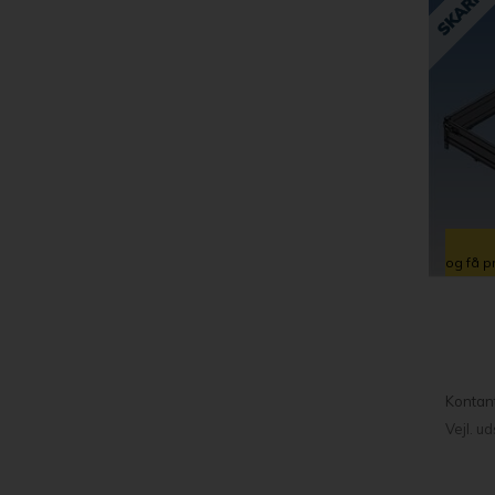
og få p
Kontan
Vejl. u