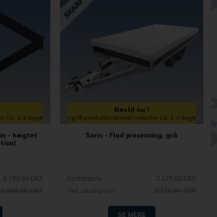
Bestil nu !
for Ca. 1-3 dage
og få produktet leveret indenfor Ca. 1-3 dage
cm - hægtet
Saris - Flad presenning, grå
tion)
8.799,00 DKK
Kontantpris
2.179,00 DKK
10.989,00 DKK
Vejl. udsalgspris
2.719,00 DKK
SE MERE