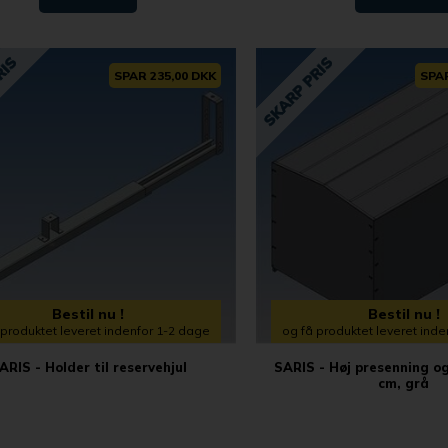
SPAR 235,00 DKK
SPAR
Bestil nu !
Bestil nu !
 produktet leveret indenfor 1-2 dage
og få produktet leveret ind
ARIS - Holder til reservehjul
SARIS - Høj presenning o
cm, grå