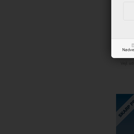
og få p
SAR
Nødve
Kontan
Vejl. u