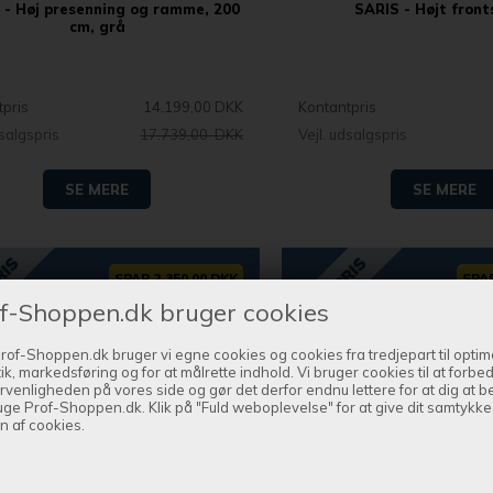
 - Høj presenning og ramme, 200
SARIS - Højt front
cm, grå
tpris
14.199,00 DKK
Kontantpris
dsalgspris
17.739,00 DKK
Vejl. udsalgspris
SE MERE
SE MERE
SPAR 2.350,00 DKK
SPAR
f-Shoppen.dk bruger cookies
rof-Shoppen.dk bruger vi egne cookies og cookies fra tredjepart til optim
tik, markedsføring og for at målrette indhold. Vi bruger cookies til at forbe
rvenligheden på vores side og gør det derfor endnu lettere for at dig at 
uge Prof-Shoppen.dk. Klik på "Fuld weboplevelse" for at give dit samtykke t
n af cookies.