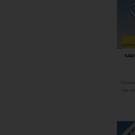
og få p
SARI
Kontan
Vejl. u