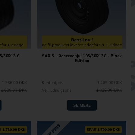
Bestil nu !
enfor 1-2 dage
og få produktet leveret indenfor Ca. 1-3 dage
95/50R13 C
SARIS - Reservehjul 195/50R13C - Black
Edition
1.266,00 DKK
Kontantpris
1.469,00 DKK
1.689,00 DKK
Vejl. udsalgspris
1.829,00 DKK
SE MERE
 1.730,00 DKK
SPAR 1.790,00 DKK