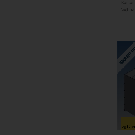
Kontan
Vejl. u
og få p