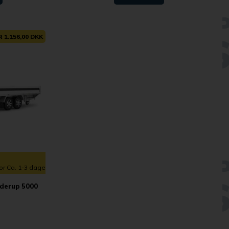
 1.156,00 DKK
for Ca. 1-3 dage
nderup 5000