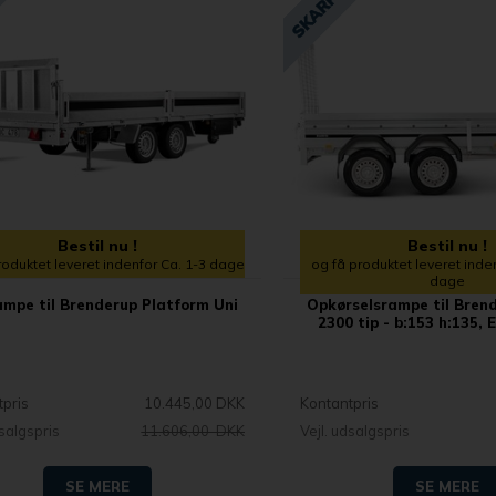
Bestil nu !
Bestil nu !
roduktet leveret indenfor Ca. 1-3 dage
og få produktet leveret inde
dage
ampe til Brenderup Platform Uni
Opkørselsrampe til Bren
2300 tip - b:153 h:135, 
tpris
10.445,00 DKK
Kontantpris
dsalgspris
11.606,00 DKK
Vejl. udsalgspris
SE MERE
SE MERE