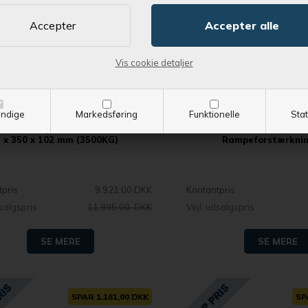
Vis cookie detaljer
Bestil nu !
Bestil nu !
 produktet leveret indenfor 1-2 dage
og få produktet leveret ind
ndige
Markedsføring
Funktionelle
Stat
afety Ramps / Alu-ramper - 2650
Brenderup MT
x 350 x 102 mm (3500KG)
Rampeforstærknin
tpris
9.921,00 DKK
Kontantpris
dsalgspris
11.995,00 DKK
Vejl. udsalgspris
SE MERE
SE MERE
SPAR 1.161,00 DKK
SP