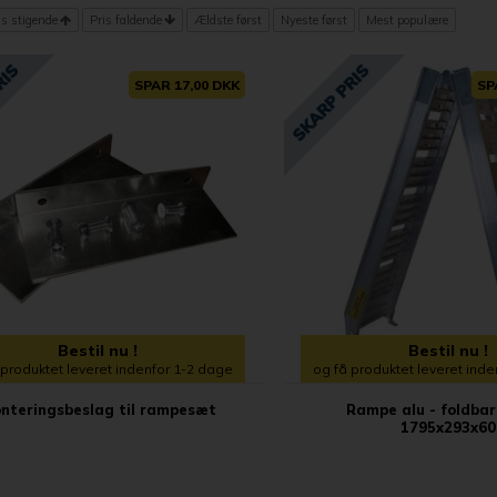
is stigende
Pris faldende
Ældste først
Nyeste først
Mest populære
SPAR 17,00 DKK
SP
Bestil nu !
Bestil nu !
 produktet leveret indenfor 1-2 dage
og få produktet leveret ind
nteringsbeslag til rampesæt
Rampe alu - foldbar
1795x293x60