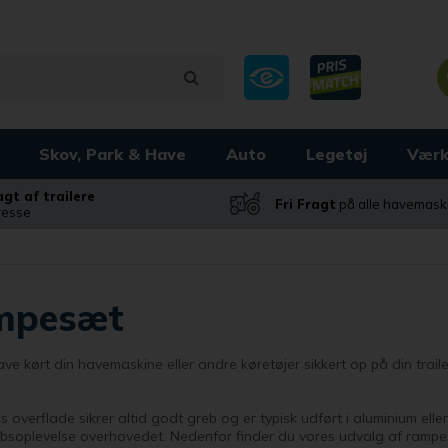
Skov, Park & Have
Auto
Legetøj
Værk
ragt af trailere
Fri Fragt
på alle havemask
dresse
mpesæt
ve kørt din havemaskine eller andre køretøjer sikkert op på din traile
overflade sikrer altid godt greb og er typisk udført i aluminium elle
bsoplevelse overhovedet. Nedenfor finder du vores udvalg af ramp