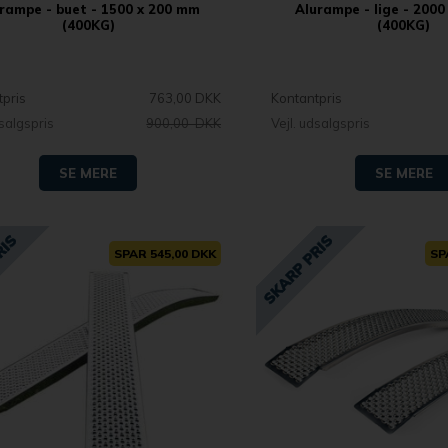
rampe - buet - 1500 x 200 mm
Alurampe - lige - 200
(400KG)
(400KG)
tpris
763,00 DKK
Kontantpris
dsalgspris
900,00 DKK
Vejl. udsalgspris
SE MERE
SE MERE
SPAR 545,00 DKK
SP