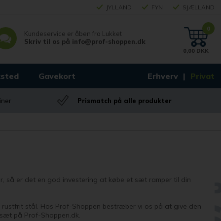
JYLLAND
FYN
SJÆLLAND
0
Kundeservice er åben fra
Lukket
Skriv til os på
info@prof-shoppen.dk
0,00 DKK
sted
Gavekort
Erhverv
Privat
iner
Prismatch på alle produkter
r, så er det en god investering at købe et sæt ramper til din
r rustfrit stål. Hos Prof-Shoppen bestræber vi os på at give den
esæt på Prof-Shoppen.dk.