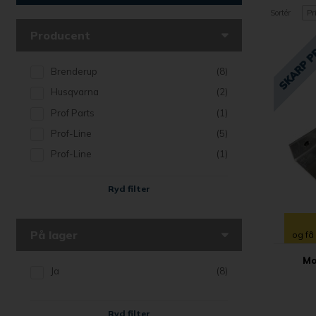
Sortér
Pr
Producent
Brenderup
(8)
Husqvarna
(2)
Prof Parts
(1)
Prof-Line
(5)
Prof-Line
(1)
Ryd filter
På lager
og få
Mo
Ja
(8)
Ryd filter