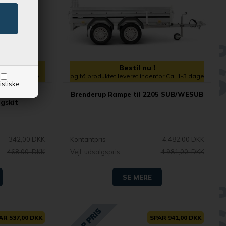
Bestil nu !
enfor 1-2 dage
og få produktet leveret indenfor Ca. 1-3 dage
istiske
 -
Brenderup Rampe til 2205 SUB/WESUB
gskit
342,00 DKK
Kontantpris
4.482,00 DKK
468,00 DKK
Vejl. udsalgspris
4.981,00 DKK
SE MERE
AR 537,00 DKK
SPAR 941,00 DKK