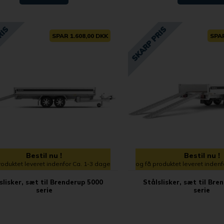
SPAR 1.608,00 DKK
SPAR
Bestil nu !
Bestil nu !
roduktet leveret indenfor Ca. 1-3 dage
og få produktet leveret inden
slisker, sæt til Brenderup 5000
Stålslisker, sæt til Bre
serie
serie