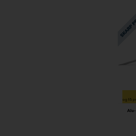
og få p
Alu-