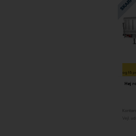
og få p
Høj r
Kontan
Vejl. u