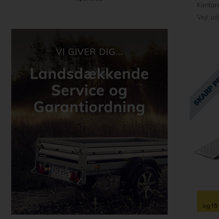
Kontan
Vejl. u
og få