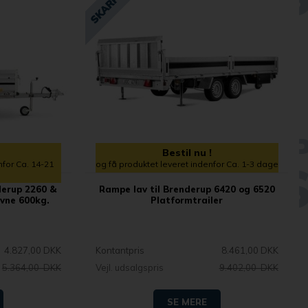
Bestil nu !
nfor Ca. 14-21
og få produktet leveret indenfor Ca. 1-3 dage
derup 2260 &
Rampe lav til Brenderup 6420 og 6520
Evne 600kg.
Platformtrailer
4.827,00 DKK
Kontantpris
8.461,00 DKK
5.364,00 DKK
Vejl. udsalgspris
9.402,00 DKK
SE MERE