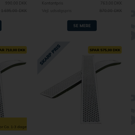
990,00 DKK
Kontantpris
763,00 DKK
1.695,00 DKK
Vejl. udsalgspris
870,00 DKK
SE MERE
AR 710,00 DKK
SPAR 575,00 DKK
for Ca. 1-3 dage