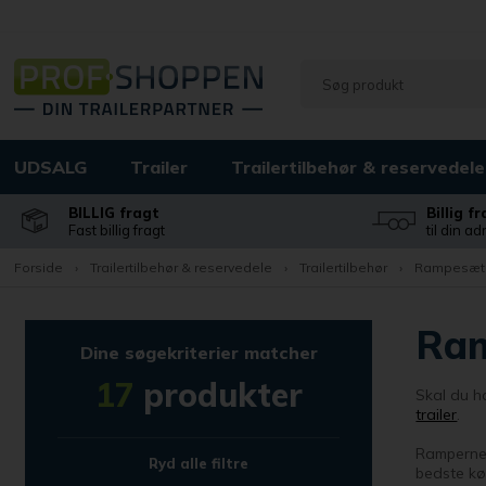
UDSALG
Trailer
Trailertilbehør & reservedele
BILLIG fragt
Billig f
Fast billig fragt
til din a
Forside
›
Trailertilbehør & reservedele
›
Trailertilbehør
›
Rampesæt
Ra
Dine søgekriterier matcher
17
produkter
Skal du ha
trailer
.
Rampernes 
Ryd alle filtre
bedste kø