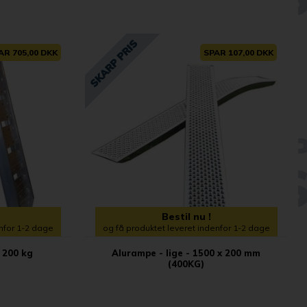
AR 705,00 DKK
SPAR 107,00 DKK
Bestil nu !
enfor 1-2 dage
og få produktet leveret indenfor 1-2 dage
 200 kg
Alurampe - lige - 1500 x 200 mm
(400KG)