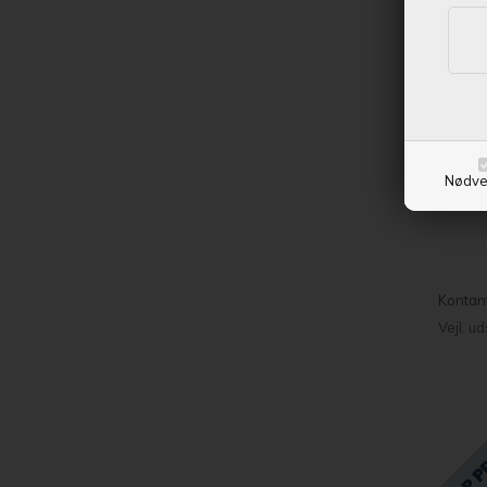
og få
Nødve
Pro S
Kontan
Vejl. u