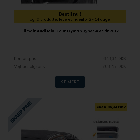
Bestil nu !
og få produktet leveret indenfor 2 - 14 dage
Climair Audi Mini Countryman Type SUV 5dr 2017
Kontantpris
673,31 DKK
Vejl. udsalgspris
708,75 DKK
SE MERE
SPAR 35,44 DKK