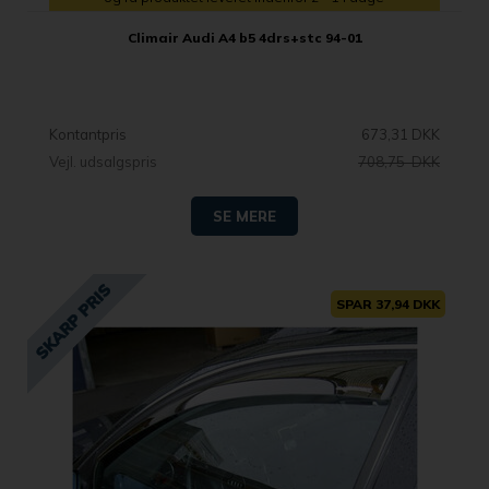
Climair Audi A4 b5 4drs+stc 94-01
Kontantpris
673,31 DKK
Vejl. udsalgspris
708,75 DKK
SE MERE
SPAR 37,94 DKK