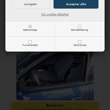
Vejl. udsalgspris
758,75 DKK
Vis cookie detaljer
SE MERE
Nødvendige
Markedsføring
SPAR 35,44 DKK
Funktionelle
Statistiske
Bestil nu !
og få produktet leveret indenfor 2 - 14 dage