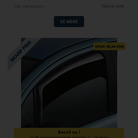
Vejl. udsalgspris
708,75 DKK
SE MERE
SPAR 35,44 DKK
Bestil nu !
og få produktet leveret indenfor 2 - 14 dage