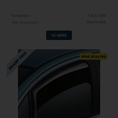
Kontantpris
720,81 DKK
Vejl. udsalgspris
758,75 DKK
SE MERE
SPAR 35,44 DKK