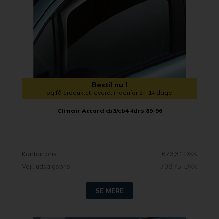
Bestil nu !
og få produktet leveret indenfor 2 - 14 dage
Climair Accord cb3/cb4 4drs 89-96
Kontantpris
673,31 DKK
Vejl. udsalgspris
708,75 DKK
SE MERE