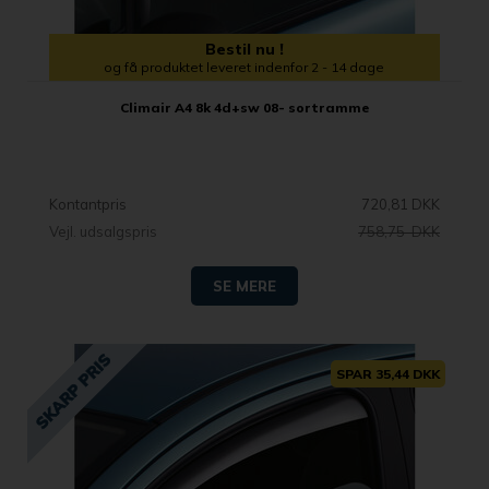
Bestil nu !
og få produktet leveret indenfor 2 - 14 dage
Climair A4 8k 4d+sw 08- sortramme
Kontantpris
720,81 DKK
Vejl. udsalgspris
758,75 DKK
SE MERE
SPAR 35,44 DKK