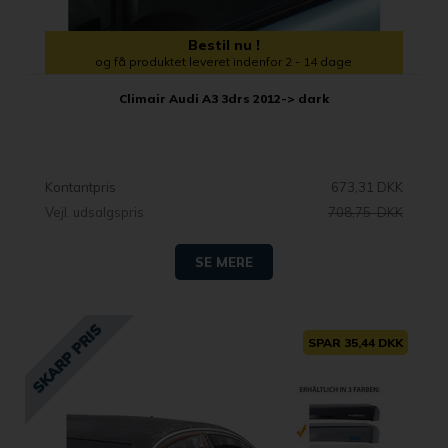
Bestil nu !
og få produktet leveret indenfor 2 - 14 dage
Climair Audi A3 3drs 2012-> dark
Kontantpris
673,31 DKK
Vejl. udsalgspris
708,75 DKK
SE MERE
SPAR 35,44 DKK