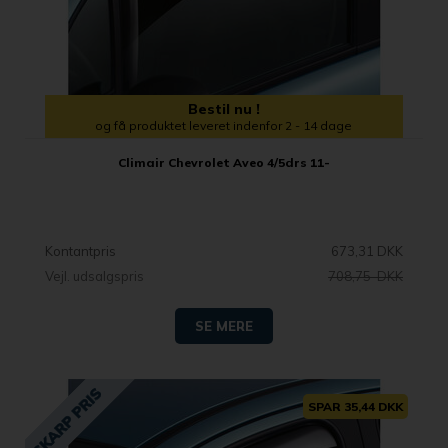
Bestil nu !
og få produktet leveret indenfor 2 - 14 dage
Climair Chevrolet Aveo 4/5drs 11-
Kontantpris
673,31 DKK
Vejl. udsalgspris
708,75 DKK
SE MERE
SPAR 35,44 DKK