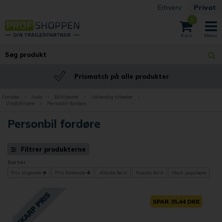
Erhverv
Privat
0
BILLIG fragt
Fast billig fragt
Forside
›
Auto
›
Biltilbehør
›
Udvendig tilbehør
›
Vindafvisere
›
Personbil fordøre
Personbil fordøre
Filtrer produkterne
Sortér
Pris stigende
Pris faldende
Ældste først
Nyeste først
Mest populære
SPAR 35,44 DKK