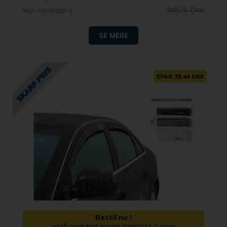
Vejl. udsalgspris
708,75 DKK
SE MERE
SPAR 35,44 DKK
Bestil nu !
og få produktet leveret indenfor 1-2 dage