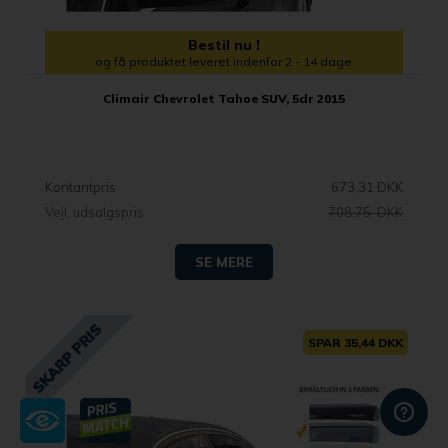
Bestil nu !
og få produktet leveret indenfor 2 - 14 dage
Climair Chevrolet Tahoe SUV, 5dr 2015
Kontantpris
673,31 DKK
Vejl. udsalgspris
708,75 DKK
SE MERE
SPAR 35,44 DKK