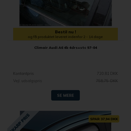
Bestil nu !
og få produktet leveret indenfor 2 - 14 dage
Climair Audi A6 4b 4drs+stc 97-04
Kontantpris
720,81 DKK
Vejl. udsalgspris
758,75 DKK
SE MERE
SPAR 37,94 DKK