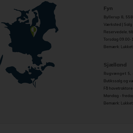
Fyn
Byllerup 8, 55
Værksted | Salg o
Reservedele, ti
Torsdag 09.00-17
Bemærk: Lukket 
Sjælland
Rugvænget 5, 
Butikssalg og væ
Få havetraktore
Mandag - fredag
Bemærk: Lukket a