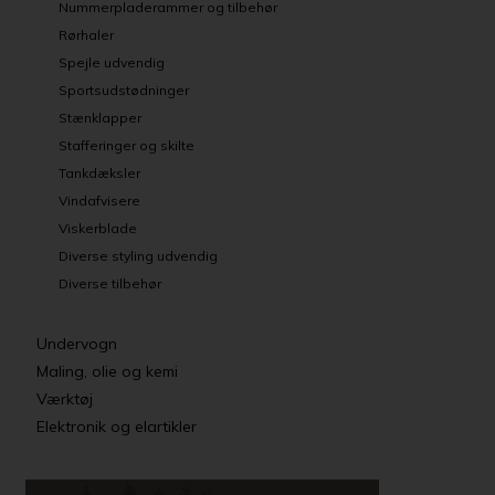
Nummerpladerammer og tilbehør
Rørhaler
Spejle udvendig
Sportsudstødninger
Stænklapper
Stafferinger og skilte
Tankdæksler
Vindafvisere
Viskerblade
Diverse styling udvendig
Diverse tilbehør
Undervogn
Maling, olie og kemi
Værktøj
Elektronik og elartikler