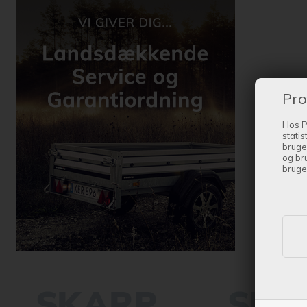
Pro
Hos P
statis
bruge
og br
bruge