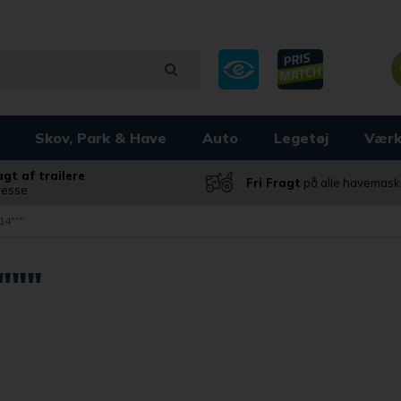
Skov, Park & Have
Auto
Legetøj
Værk
ragt af trailere
Fri Fragt
på alle havemask
dresse
14"""
"""