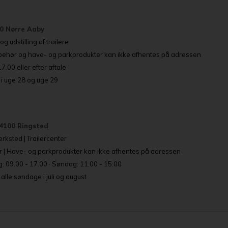
80 Nørre Aaby
g udstilling af trailere
lbehør og have- og parkprodukter kan ikke afhentes på adressen
.00 eller efter aftale
i uge 28 og uge 29
4100 Ringsted
rksted | Trailercenter
r | Have- og parkprodukter kan ikke afhentes på adressen
: 09.00 - 17.00 · Søndag: 11.00 - 15.00
lle søndage i juli og august