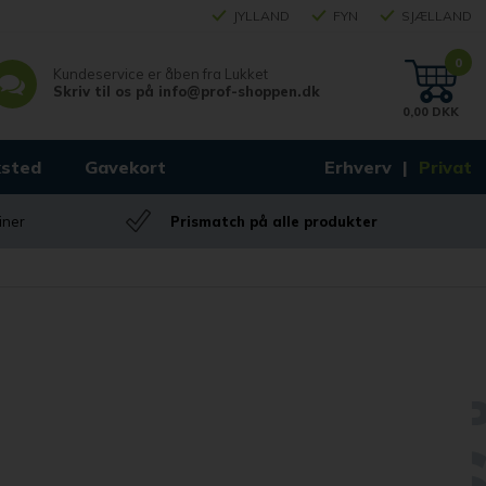
JYLLAND
FYN
SJÆLLAND
0
Kundeservice er åben fra
Lukket
Skriv til os på
info@prof-shoppen.dk
0,00 DKK
sted
Gavekort
Erhverv
Privat
iner
Prismatch på alle produkter