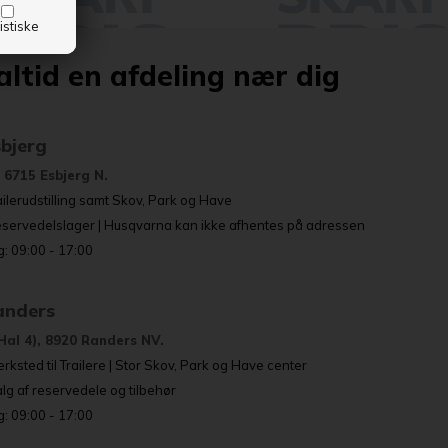
istiske
altid en afdeling nær dig
sbjerg
 6715 Esbjerg N.
ailerudstilling samt Skov, Park og Have
eservedelslager | Husqvarna kan ikke afhentes på adressen
: 09:00 - 17:00
Randers
Hal 4), 8920 Randers NV.
rksted til Trailere | Stor Skov, Park og Have center
g af reservedele og tilbehør
: 09:00 - 17:00