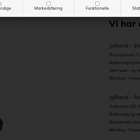
ndige
Markedsføring
Funktionelle
Stat
Vi har 
Jylland - E
Øresundsvej 7,
Butikssalg og tr
Stort web- og r
Mandag - fredag
Jylland - 
Hobrovej 335 (
Butikssalg og væ
Begrænset udval
Mandag - fredag