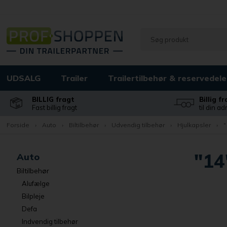
UDSALG
Trailer
Trailertilbehør & reservedele
BILLIG fragt
Billig f
Fast billig fragt
til din a
Forside
›
Auto
›
Biltilbehør
›
Udvendig tilbehør
›
Hjulkapsler
›
"
"14
Auto
Biltilbehør
Alufælge
Bilpleje
Defa
Indvendig tilbehør