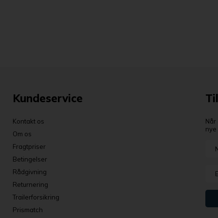
Kundeservice
Ti
Kontakt os
Når 
nye 
Om os
Fragtpriser
Betingelser
Rådgivning
Returnering
Trailerforsikring
Prismatch