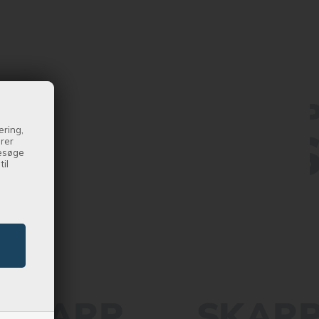
ering,
drer
besøge
il