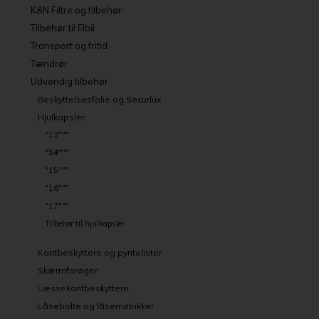
K&N Filtre og tilbehør
Tilbehør til Elbil
Transport og fritid
Tændrør
Udvendig tilbehør
Beskyttelsesfolie og Securlux
Hjulkapsler
"13"""
"14"""
"15"""
"16"""
"17"""
Tilbehør til hjulkapsler
Kantbeskyttere og pyntelister
Skærmforøger
Læssekantbeskyttere
Låsebolte og låsemøtrikker