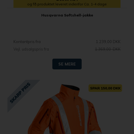
og få produktet leveret indenfor Ca. 1-4 dage
Husqvarna Softshell-jakke
Kontantpris fra
1.239,00 DKK
Vejl. udsalgspris fra
1.369,00 DKK
SE MERE
SPAR 150,00 DKK