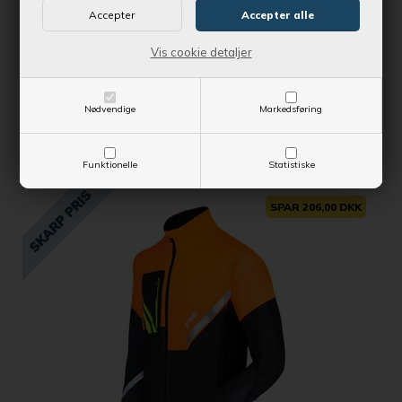
Vis cookie detaljer
Kontantpris fra
1.575,00 DKK
Vejl. udsalgspris fra
1.745,00 DKK
Nødvendige
Markedsføring
SE MERE
Funktionelle
Statistiske
SPAR 206,00 DKK