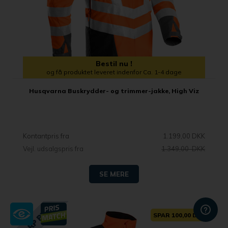
Bestil nu !
og få produktet leveret indenfor Ca. 1-4 dage
Husqvarna Buskrydder- og trimmer-jakke, High Viz
Kontantpris fra
1.199,00 DKK
Vejl. udsalgspris fra
1.349,00 DKK
SE MERE
SPAR 100,00 DKK