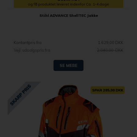
og få produktet leveret indenfor Ca. 1-4 dage
Stihl ADVANCE ShellTEC Jakke
Kontantpris fra
1.629,00 DKK
Vejl. udsalgspris fra
2.040,00 DKK
SE MERE
SPAR 285,00 DKK