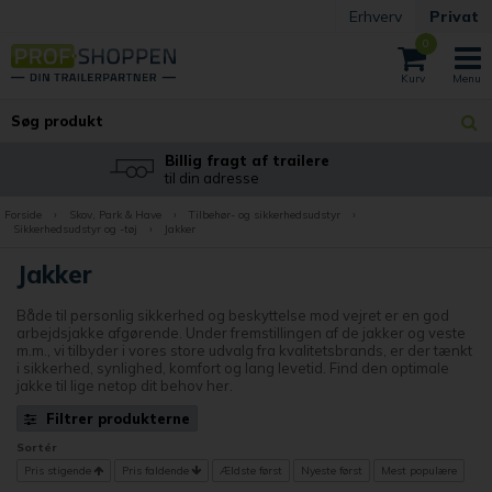
Erhverv
Privat
0
Fri Fragt
på alle havemaskiner
Forside
›
Skov, Park & Have
›
Tilbehør- og sikkerhedsudstyr
›
Sikkerhedsudstyr og -tøj
›
Jakker
Jakker
Både til personlig sikkerhed og beskyttelse mod vejret er en god
arbejdsjakke afgørende. Under fremstillingen af de jakker og veste
m.m., vi tilbyder i vores store udvalg fra kvalitetsbrands, er der tænkt
i sikkerhed, synlighed, komfort og lang levetid. Find den optimale
jakke til lige netop dit behov her.
Filtrer produkterne
Sortér
Pris stigende
Pris faldende
Ældste først
Nyeste først
Mest populære