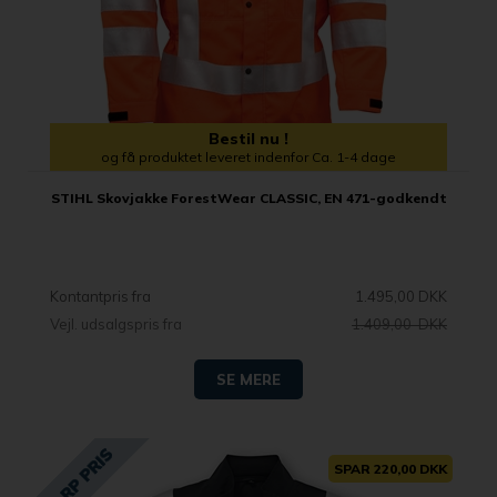
Bestil nu !
og få produktet leveret indenfor Ca. 1-4 dage
STIHL Skovjakke ForestWear CLASSIC, EN 471-godkendt
Kontantpris fra
1.495,00 DKK
Vejl. udsalgspris fra
1.409,00 DKK
SE MERE
SPAR 220,00 DKK