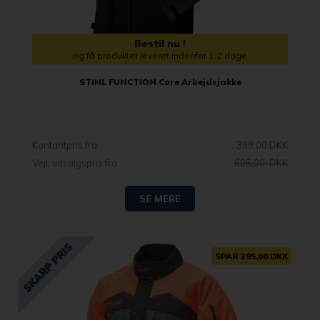
Bestil nu !
og få produktet leveret indenfor 1-2 dage
STIHL FUNCTION Core Arbejdsjakke
Kontantpris fra
399,00 DKK
Vejl. udsalgspris fra
605,00 DKK
SE MERE
SPAR 295,00 DKK