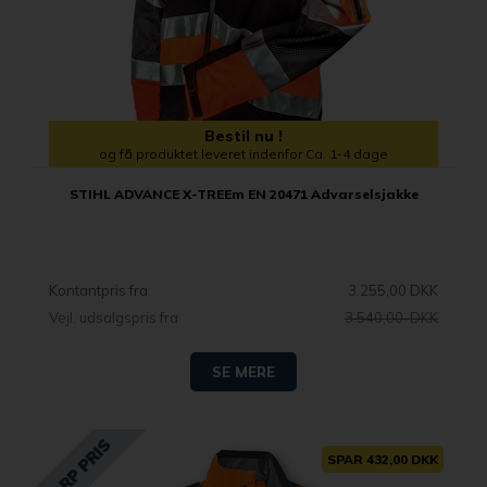
Bestil nu !
og få produktet leveret indenfor Ca. 1-4 dage
STIHL ADVANCE X-TREEm EN 20471 Advarselsjakke
Kontantpris fra
3.255,00 DKK
Vejl. udsalgspris fra
3.540,00 DKK
SE MERE
SPAR 432,00 DKK