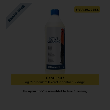
SPAR 25,00 DKK
Bestil nu !
og få produktet leveret indenfor 1-2 dage
Husqvarna Vaskemiddel Active Cleaning