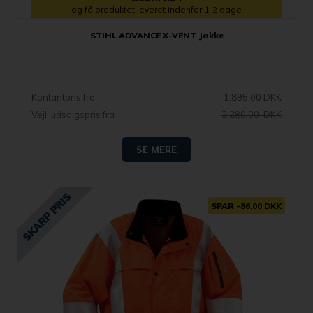
og få produktet leveret indenfor 1-2 dage
STIHL ADVANCE X-VENT Jakke
Kontantpris fra
1.895,00 DKK
Vejl. udsalgspris fra
2.280,00 DKK
SE MERE
SPAR -86,00 DKK