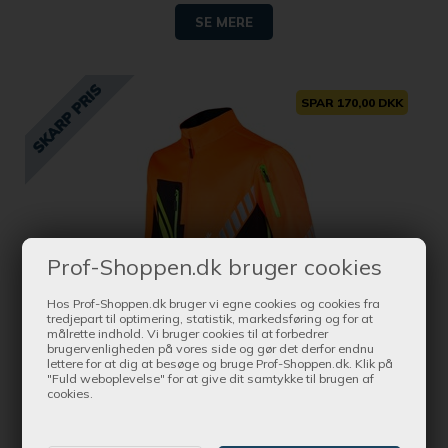
SE MERE
SPAR 170,00 DKK
Prof-Shoppen.dk bruger cookies
Hos Prof-Shoppen.dk bruger vi egne cookies og cookies fra
tredjepart til optimering, statistik, markedsføring og for at
målrette indhold. Vi bruger cookies til at forbedrer
brugervenligheden på vores side og gør det derfor endnu
lettere for at dig at besøge og bruge Prof-Shoppen.dk. Klik på
"Fuld weboplevelse" for at give dit samtykke til brugen af
Bestil nu !
cookies.
og få produktet leveret indenfor Ca. 1-4 dage
STIHL DYNAMIC DuroTec Arbejdsjakke