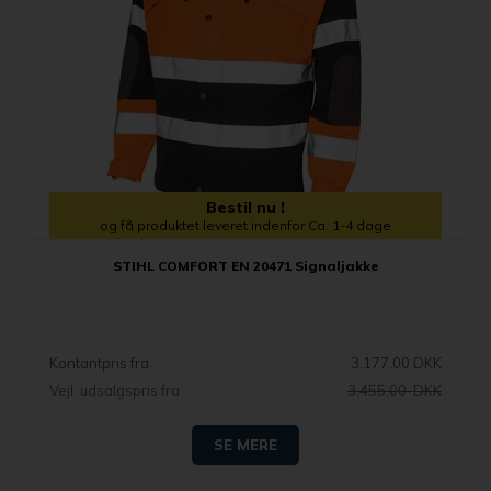
Bestil nu !
og få produktet leveret indenfor Ca. 1-4 dage
STIHL COMFORT EN 20471 Signaljakke
Kontantpris fra
3.177,00 DKK
Vejl. udsalgspris fra
3.455,00 DKK
SE MERE