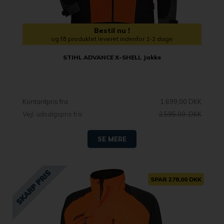
Bestil nu !
og få produktet leveret indenfor 1-2 dage
STIHL ADVANCE X-SHELL Jakke
Kontantpris fra
1.699,00 DKK
Vejl. udsalgspris fra
2.595,00 DKK
SE MERE
SPAR 278,00 DKK