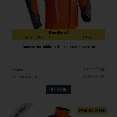
Bestil nu !
og få produktet leveret indenfor Ca. 1-4 dage
Husqvarna Jakke Technical Extreme Str. 46
Kontantpris
2.509,00 DKK
Vejl. udsalgspris
2.899,00 DKK
SE MERE
SPAR 980,00 DKK