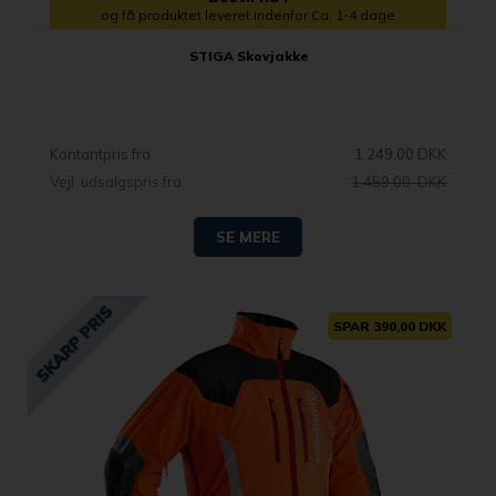
og få produktet leveret indenfor Ca. 1-4 dage
STIGA Skovjakke
Kontantpris fra
1.249,00 DKK
Vejl. udsalgspris fra
1.459,00 DKK
SE MERE
SPAR 390,00 DKK