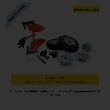
SPAR 250,00 DKK
Bestil nu !
og få produktet leveret indenfor Ca. 1-4 dage
Husqvarna Dobbelt plovsæt med vægte og gummihjul til
TF 536