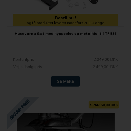
Bestil nu !
og få produktet leveret indenfor Ca. 1-4 dage
Husqvarna Sæt med hyppeplov og metalhjul til TF 536
Kontantpris
2.049,00 DKK
Vejl. udsalgspris
2.499,00 DKK
SE MERE
SPAR 50,00 DKK