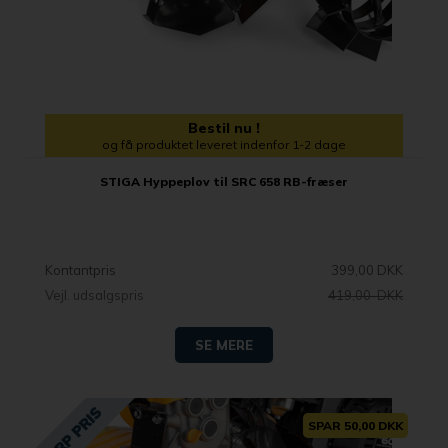
Bestil nu !
og få produktet leveret indenfor 1-2 dage
STIGA Hyppeplov til SRC 658 RB-fræser
Kontantpris
399,00 DKK
Vejl. udsalgspris
419,00 DKK
SE MERE
SPAR 50,00 DKK