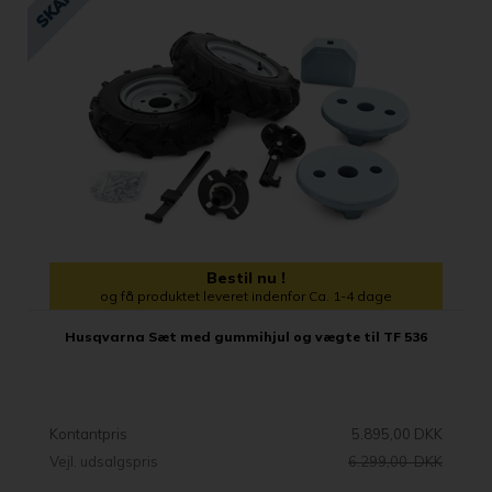
Bestil nu !
og få produktet leveret indenfor Ca. 1-4 dage
Husqvarna Sæt med gummihjul og vægte til TF 536
Kontantpris
5.895,00 DKK
Vejl. udsalgspris
6.299,00 DKK