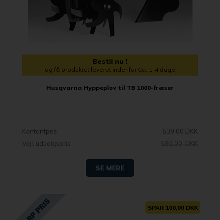
Bestil nu !
og få produktet leveret indenfor Ca. 1-4 dage
Husqvarna Hyppeplov til TB 1000-fræser
Kontantpris
539,00 DKK
Vejl. udsalgspris
593,00 DKK
SE MERE
SPAR 100,00 DKK