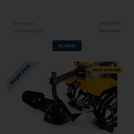
Kontantpris
595,00 DKK
Vejl. udsalgspris
649,00 DKK
SE MERE
SPAR 30,00 DKK