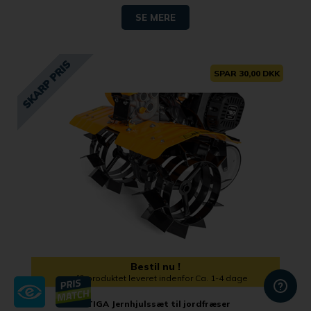
SE MERE
SPAR 30,00 DKK
Bestil nu !
og få produktet leveret indenfor Ca. 1-4 dage
STIGA Jernhjulssæt til jordfræser