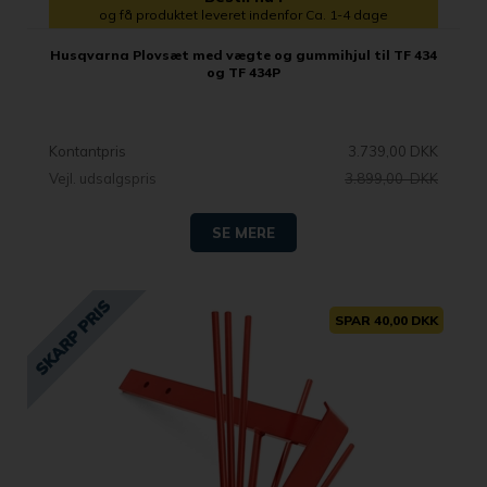
og få produktet leveret indenfor Ca. 1-4 dage
Husqvarna Plovsæt med vægte og gummihjul til TF 434
og TF 434P
Kontantpris
3.739,00 DKK
Vejl. udsalgspris
3.899,00 DKK
SE MERE
SPAR 40,00 DKK