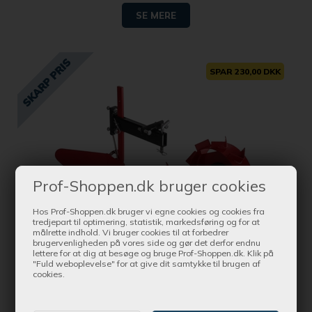
SE MERE
SPAR 230,00 DKK
Prof-Shoppen.dk bruger cookies
Hos Prof-Shoppen.dk bruger vi egne cookies og cookies fra
tredjepart til optimering, statistik, markedsføring og for at
målrette indhold. Vi bruger cookies til at forbedrer
brugervenligheden på vores side og gør det derfor endnu
lettere for at dig at besøge og bruge Prof-Shoppen.dk. Klik på
"Fuld weboplevelse" for at give dit samtykke til brugen af
Bestil nu !
cookies.
og få produktet leveret indenfor Ca. 1-4 dage
Husqvarna Sæt med hyppeplov og metalhjul til T85,