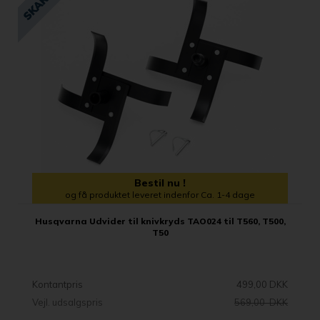
Bestil nu !
og få produktet leveret indenfor Ca. 1-4 dage
Husqvarna Udvider til knivkryds TAO024 til T560, T500,
T50
Kontantpris
499,00 DKK
Vejl. udsalgspris
569,00 DKK