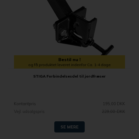
Bestil nu !
og få produktet leveret indenfor Ca. 1-4 dage
STIGA Forbindelsesdel til jordfræser
Kontantpris
195,00 DKK
Vejl. udsalgspris
229,00 DKK
SE MERE