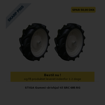
SPAR 50,00 DKK
Bestil nu !
og få produktet leveret indenfor 1-2 dage
STIGA Gummi-drivhjul til SRC 685 RG