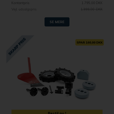
Kontantpris
1.795,00 DKK
Vejl. udsalgspris
1.999,00 DKK
SE MERE
SPAR 160,00 DKK
Bestil nu !