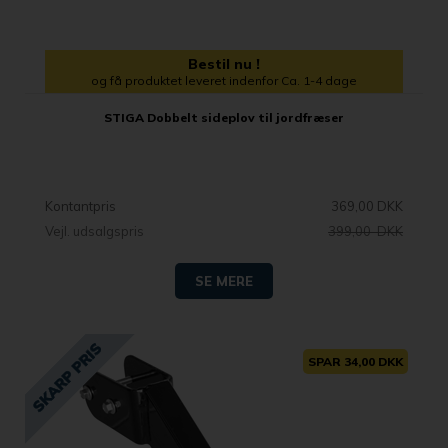
Bestil nu !
og få produktet leveret indenfor Ca. 1-4 dage
STIGA Dobbelt sideplov til jordfræser
Kontantpris
369,00 DKK
Vejl. udsalgspris
399,00 DKK
SE MERE
SPAR 34,00 DKK