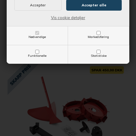
T50RS/HX, T56RS, T560RS, TF 224, TF 324, TF 334, TF335, TF
434 og TF 434P
Vis cookie detaljer
Kontantpris
1.519,00 DKK
Vejl. udsalgspris
1.749,00 DKK
Nødvendige
Markedsføring
SE MERE
Funktionelle
Statistiske
SPAR 450,00 DKK