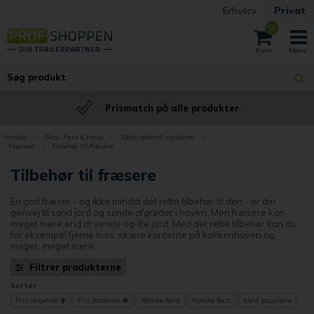
Erhverv
Privat
0
BILLIG fragt
Fast billig fragt
Forside
›
Skov, Park & Have
›
Walk-behind maskiner
›
Fræsere
›
Tilbehør til fræsere
Tilbehør til fræsere
En god fræser - og ikke mindst det rette tilbehør til den - er din
genvej til sund jord og sunde afgrøder i haven. Men fræsere kan
meget mere end at vende og ilte jord. Med det rette tilbehør kan du
for eksempel fjerne mos, skære kanterne på køkkenhaven og
meget, meget mere.
Filtrer produkterne
Sortér
Pris stigende
Pris faldende
Ældste først
Nyeste først
Mest populære