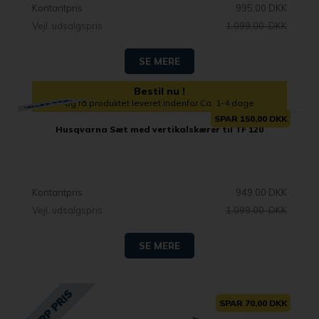
Kontantpris
995,00 DKK
Vejl. udsalgspris
1.099,00 DKK
SE MERE
Bestil nu !
og få produktet leveret indenfor Ca. 1-4 dage
SPAR 150,00 DKK
Husqvarna Sæt med vertikalskærer til TF 120
Kontantpris
949,00 DKK
Vejl. udsalgspris
1.099,00 DKK
SE MERE
SPAR 70,00 DKK