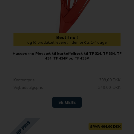
Bestil nu !
og få produktet leveret indenfor Ca. 1-4 dage
Husqvarna Plovsæt til kartoffelhøst til TF 324, TF 334, TF
434, TF 434P og TF 435P
Kontantpris
309,00 DKK
Vejl. udsalgspris
349,00 DKK
SE MERE
SPAR 404,00 DKK