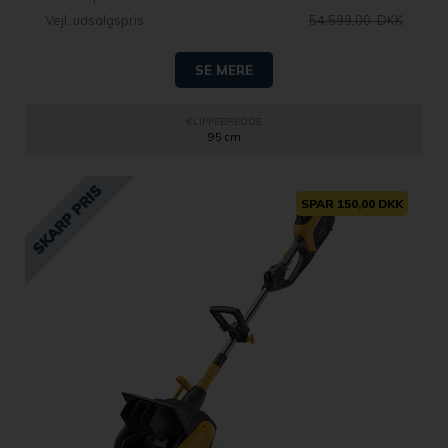
Vejl. udsalgspris
54.599,00 DKK
SE MERE
KLIPPEBREDDE
95 cm
SPAR 150,00 DKK