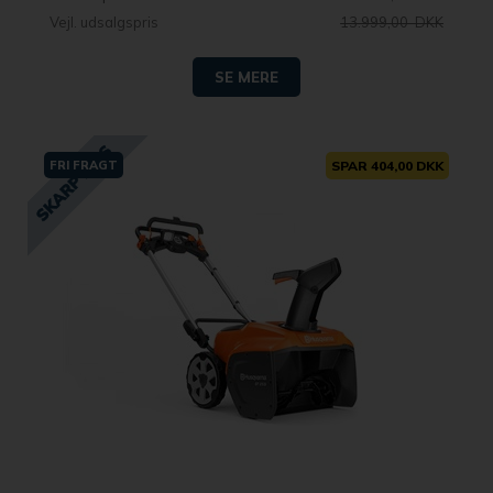
Vejl. udsalgspris
13.999,00 DKK
SE MERE
FRI FRAGT
SPAR 404,00 DKK