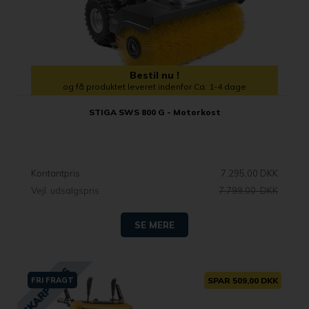
Bestil nu !
og få produktet leveret indenfor Ca. 1-4 dage
STIGA SWS 800 G - Motorkost
Kontantpris
7.295,00 DKK
Vejl. udsalgspris
7.799,00 DKK
SE MERE
FRI FRAGT
SPAR 509,00 DKK