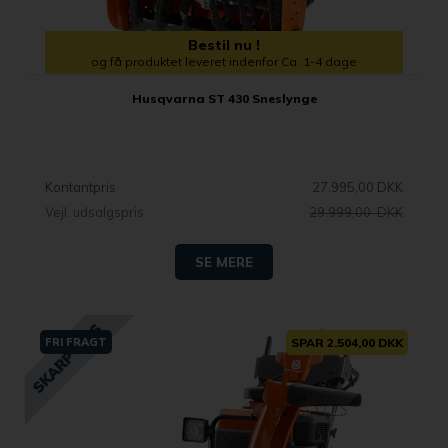
Bestil nu !
og få produktet leveret indenfor Ca. 1-4 dage
Husqvarna ST 430 Sneslynge
Kontantpris
27.995,00 DKK
Vejl. udsalgspris
29.999,00 DKK
SE MERE
FRI FRAGT
SPAR 2.504,00 DKK