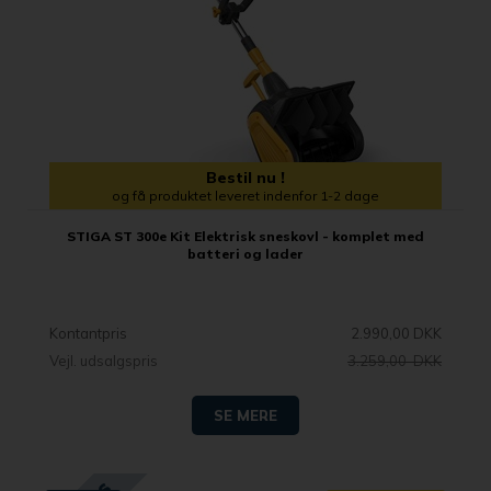
Bestil nu !
og få produktet leveret indenfor 1-2 dage
STIGA ST 300e Kit Elektrisk sneskovl - komplet med
batteri og lader
Kontantpris
2.990,00 DKK
Vejl. udsalgspris
3.259,00 DKK
SE MERE