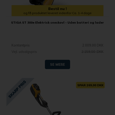
Bestil nu !
og få produktet leveret indenfor Ca. 1-4 dage
STIGA ST 300e Elektrisk sneskovl - Uden batteri og lader
Kontantpris
2.009,00 DKK
Vejl. udsalgspris
2.159,00 DKK
SE MERE
SPAR 269,00 DKK