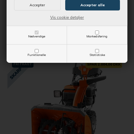
Vis cookie detaljer
Kontantpris
22.495,00 DKK
Vejl. udsalgspris
23.999,00 DKK
Nødvendige
Markedsføring
SE MERE
Funktionelle
Statistiske
FRI FRAGT
SPAR 2.004,00 DKK