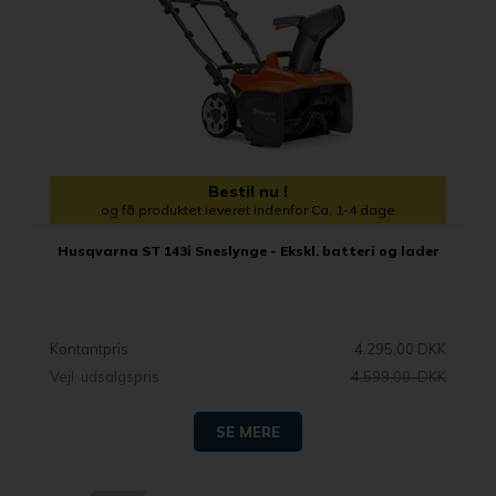
Bestil nu !
og få produktet leveret indenfor Ca. 1-4 dage
Husqvarna ST 143i Sneslynge - Ekskl. batteri og lader
Kontantpris
4.295,00 DKK
Vejl. udsalgspris
4.599,00 DKK
SE MERE