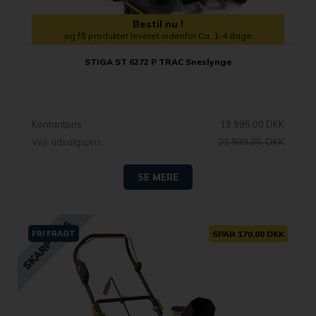
Bestil nu !
og få produktet leveret indenfor Ca. 1-4 dage
STIGA ST 6272 P TRAC Sneslynge
Kontantpris
19.995,00 DKK
Vejl. udsalgspris
21.999,00 DKK
SE MERE
FRI FRAGT
SPAR 170,00 DKK