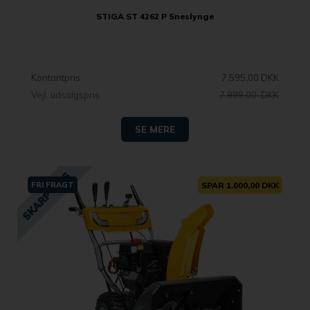
STIGA ST 4262 P Sneslynge
Kontantpris
7.595,00 DKK
Vejl. udsalgspris
7.999,00 DKK
SE MERE
FRI FRAGT
SPAR 1.000,00 DKK