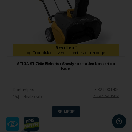
Bestil nu !
og få produktet leveret indenfor Ca. 1-4 dage
STIGA ST 700e Elektrisk Sneslynge - uden batteri og
lader
Kontantpris
3.329,00 DKK
Vejl. udsalgspris
3.499,00 DKK
SE MERE