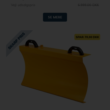
Vejl. udsalgspris
6.999,00 DKK
SE MERE
SPAR 70,00 DKK