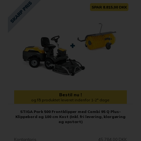
SPAR 8.815,00 DKK
Bestil nu !
og få produktet leveret indenfor 1-2* dage
STIGA Park 500 Frontklipper med Combi 95 Q Plus-
Klippebord og 100 cm Kost (Inkl. fri levering, klargøring
og opstart)
Kontantpris
45.784,00 DKK