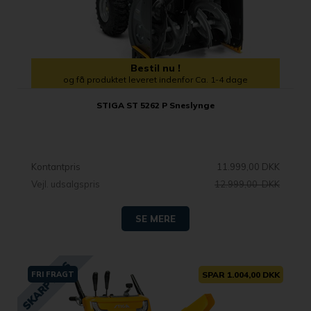
Bestil nu !
og få produktet leveret indenfor Ca. 1-4 dage
STIGA ST 5262 P Sneslynge
Kontantpris
11.999,00 DKK
Vejl. udsalgspris
12.999,00 DKK
SE MERE
FRI FRAGT
SPAR 1.004,00 DKK