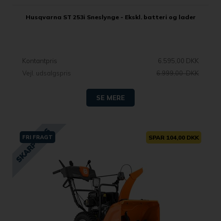
Husqvarna ST 253i Sneslynge - Ekskl. batteri og lader
Kontantpris
6.595,00 DKK
Vejl. udsalgspris
6.999,00 DKK
SE MERE
FRI FRAGT
SPAR 104,00 DKK