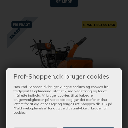
SE MERE
FRI FRAGT
SPAR 1.504,00 DKK
Prof-Shoppen.dk bruger cookies
Hos Prof-Shoppen.dk bruger vi egne cookies og cookies fra
tredjepart til optimering, statistik, markedsføring og for at
målrette indhold. Vi bruger cookies til at forbedrer
brugervenligheden på vores side og gør det derfor endnu
lettere for at dig at besøge og bruge Prof-Shoppen.dk. Klik på
Bestil nu !
"Fuld weboplevelse" for at give dit samtykke til brugen af
og få produktet leveret indenfor Ca. 1-4 dage
cookies.
Husqvarna ST 376 Sneslynge