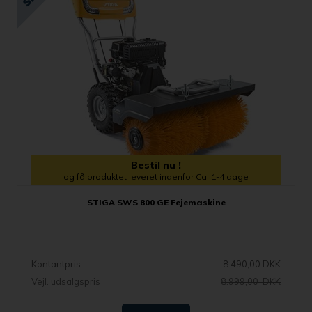
Bestil nu !
og få produktet leveret indenfor Ca. 1-4 dage
STIGA SWS 800 GE Fejemaskine
Kontantpris
8.490,00 DKK
Vejl. udsalgspris
8.999,00 DKK