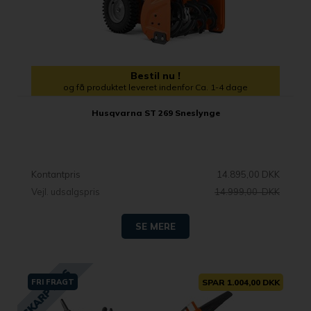
Bestil nu !
og få produktet leveret indenfor Ca. 1-4 dage
Husqvarna ST 269 Sneslynge
Kontantpris
14.895,00 DKK
Vejl. udsalgspris
14.999,00 DKK
SE MERE
FRI FRAGT
SPAR 1.004,00 DKK