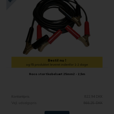
Bestil nu !
og få produktet leveret indenfor 1-2 dage
Raco startkabelsæt 25mm2 - 2,5m
Kontantpris
822,94 DKK
Vejl. udsalgspris
866,25 DKK