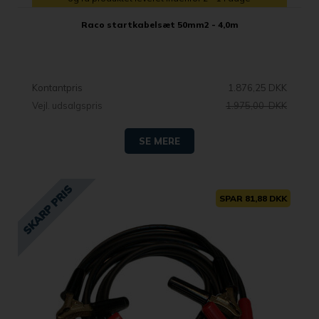
Raco startkabelsæt 50mm2 - 4,0m
Kontantpris
1.876,25 DKK
Vejl. udsalgspris
1.975,00 DKK
SE MERE
SPAR 81,88 DKK