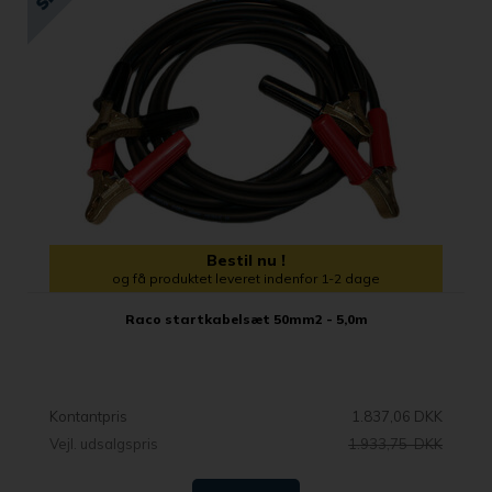
Bestil nu !
og få produktet leveret indenfor 1-2 dage
Raco startkabelsæt 50mm2 - 5,0m
Kontantpris
1.837,06 DKK
Vejl. udsalgspris
1.933,75 DKK