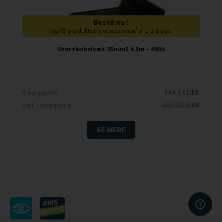
Bestil nu !
og få produktet leveret indenfor 1-2 dage
Startkabelsæt 35mm2 4,5m - 480A
Kontantpris
444,13 DKK
Vejl. udsalgspris
467,50 DKK
SE MERE