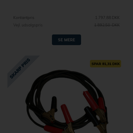
Kontantpris
1.797,88 DKK
Vejl. udsalgspris
1.892,50 DKK
SE MERE
SPAR 81,31 DKK