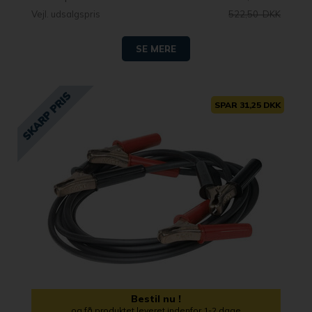
Vejl. udsalgspris
522,50 DKK
SE MERE
SPAR 31,25 DKK
Bestil nu !
og få produktet leveret indenfor 1-2 dage