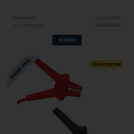
Kontantpris
2.154,13 DKK
Vejl. udsalgspris
2.267,50 DKK
SE MERE
SPAR 23,38 DKK