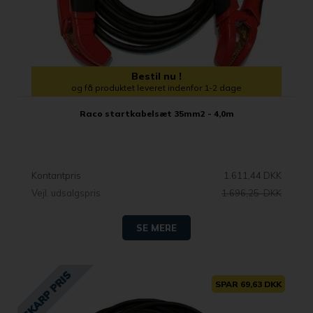
Bestil nu !
og få produktet leveret indenfor 1-2 dage
Raco startkabelsæt 35mm2 - 4,0m
Kontantpris
1.611,44 DKK
Vejl. udsalgspris
1.696,25 DKK
SE MERE
SPAR 69,63 DKK