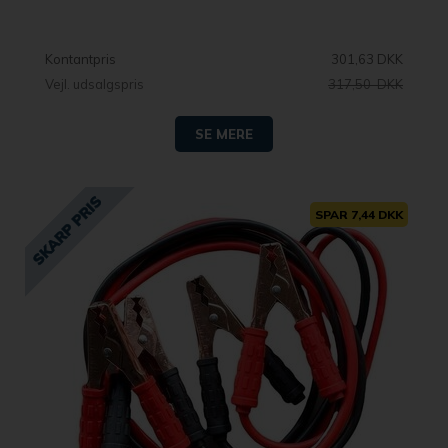
Kontantpris
301,63 DKK
Vejl. udsalgspris
317,50 DKK
SE MERE
SPAR 7,44 DKK