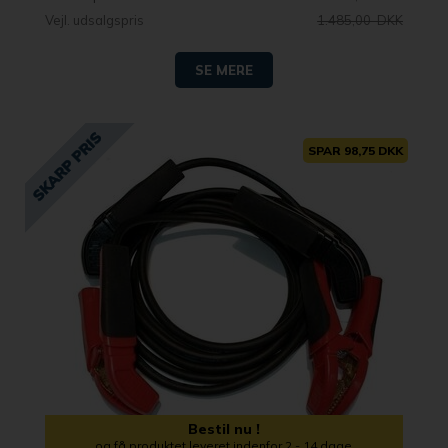
Vejl. udsalgspris
1.485,00 DKK
SE MERE
SPAR 98,75 DKK
Bestil nu !
og få produktet leveret indenfor 2 - 14 dage