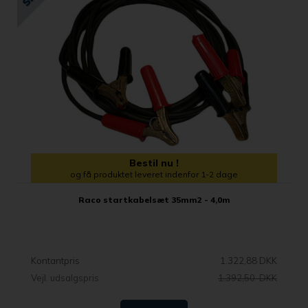
Bestil nu !
og få produktet leveret indenfor 1-2 dage
Raco startkabelsæt 35mm2 - 4,0m
Kontantpris
1.322,88 DKK
Vejl. udsalgspris
1.392,50 DKK