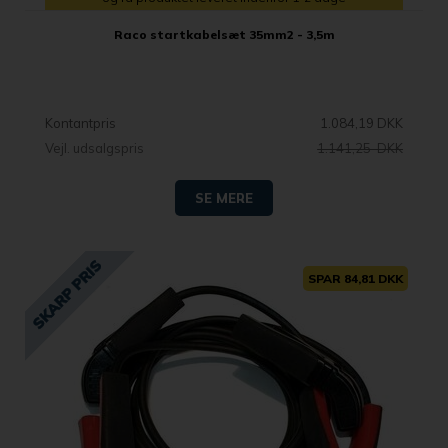
Raco startkabelsæt 35mm2 - 3,5m
Kontantpris
1.084,19 DKK
Vejl. udsalgspris
1.141,25 DKK
SE MERE
SPAR 84,81 DKK