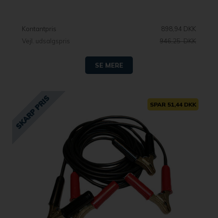
Kontantpris
898,94 DKK
Vejl. udsalgspris
946,25 DKK
SE MERE
SPAR 51,44 DKK