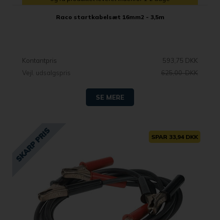
Raco startkabelsæt 16mm2 - 3,5m
Kontantpris
593,75 DKK
Vejl. udsalgspris
625,00 DKK
SE MERE
SPAR 33,94 DKK