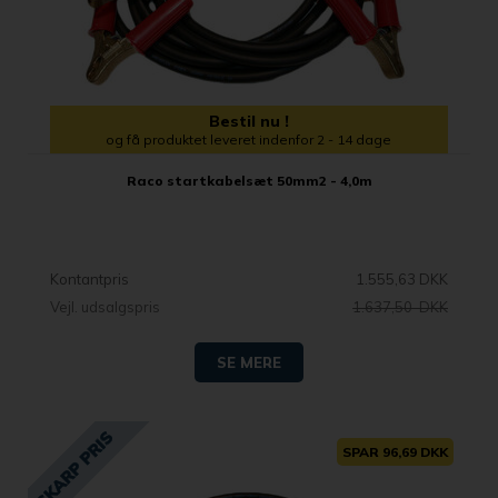
Bestil nu !
og få produktet leveret indenfor 2 - 14 dage
Raco startkabelsæt 50mm2 - 4,0m
Kontantpris
1.555,63 DKK
Vejl. udsalgspris
1.637,50 DKK
SE MERE
SPAR 96,69 DKK