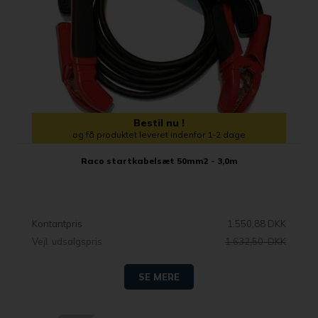
Bestil nu !
og få produktet leveret indenfor 1-2 dage
Raco startkabelsæt 50mm2 - 3,0m
Kontantpris
1.550,88 DKK
Vejl. udsalgspris
1.632,50 DKK
SE MERE