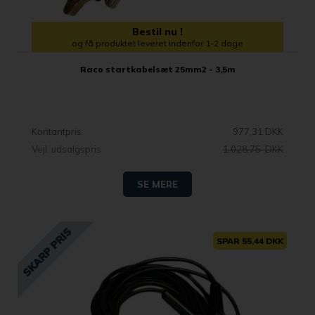
Bestil nu !
og få produktet leveret indenfor 1-2 dage
Raco startkabelsæt 25mm2 - 3,5m
Kontantpris
977,31 DKK
Vejl. udsalgspris
1.028,75 DKK
SE MERE
SPAR 55,44 DKK