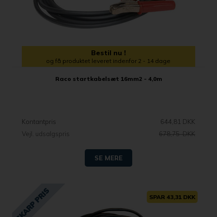
Bestil nu !
og få produktet leveret indenfor 2 - 14 dage
Raco startkabelsæt 16mm2 - 4,0m
Kontantpris
644,81 DKK
Vejl. udsalgspris
678,75 DKK
SE MERE
SPAR 43,31 DKK