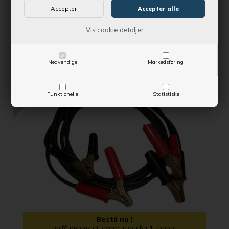
Vejl. udsalgspris
1.500,00 DKK
Vis cookie detaljer
SE MERE
Nødvendige
Markedsføring
SPAR 57,06 DKK
Funktionelle
Statistiske
Bestil nu !
og få produktet leveret indenfor 1-2 dage