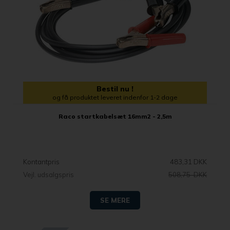
Bestil nu !
og få produktet leveret indenfor 1-2 dage
Raco startkabelsæt 16mm2 - 2,5m
Kontantpris
483,31 DKK
Vejl. udsalgspris
508,75 DKK
SE MERE