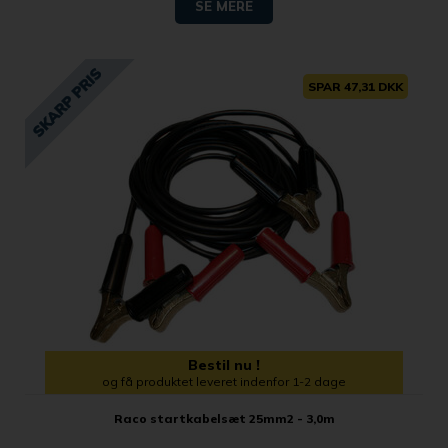
SE MERE
SPAR 47,31 DKK
Bestil nu !
og få produktet leveret indenfor 1-2 dage
Raco startkabelsæt 25mm2 - 3,0m