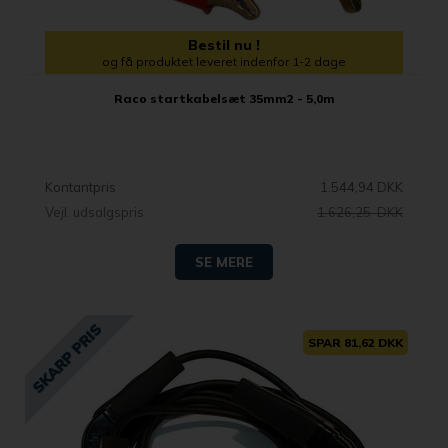
Bestil nu !
og få produktet leveret indenfor 1-2 dage
Raco startkabelsæt 35mm2 - 5,0m
Kontantpris
1.544,94 DKK
Vejl. udsalgspris
1.626,25 DKK
SE MERE
SPAR 81,62 DKK