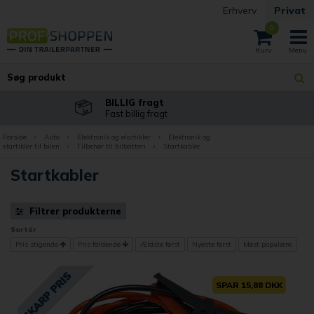
Erhverv
Privat
0
Billig fragt af trailere
til din adresse
Forside
›
Auto
›
Elektronik og elartikler
›
Elektronik og
elartikler til bilen
›
Tilbehør til bilbatteri
›
Startkabler
Startkabler
Filtrer produkterne
Sortér
Pris stigende
Pris faldende
Ældste først
Nyeste først
Mest populære
SPAR 15,88 DKK