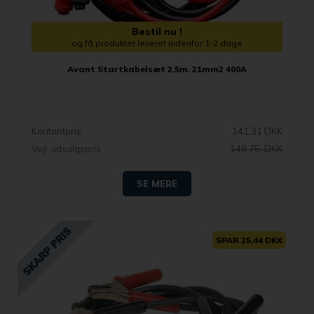
Bestil nu !
og få produktet leveret indenfor 1-2 dage
Avant Startkabelsæt 2,5m. 21mm2 400A
Kontantpris
141,31 DKK
Vejl. udsalgspris
148,75 DKK
SE MERE
SPAR 25,44 DKK