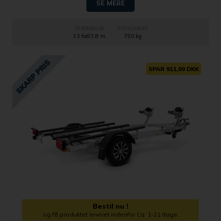
SE MERE
STØRRELSE
TOTALVÆGT
13 fod/3,8 m
750 kg
SPAR 911,00 DKK
Bestil nu !
og få produktet leveret indenfor Ca. 1-21 dage