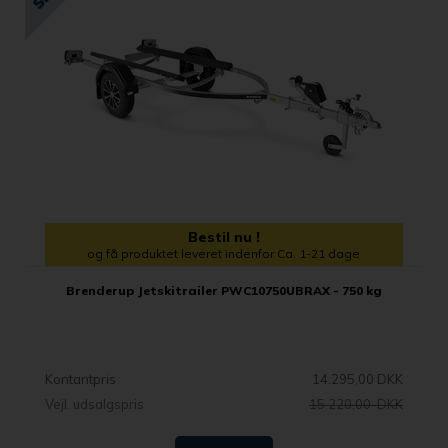
Bestil nu !
og få produktet leveret indenfor Ca. 1-21 dage
Brenderup Jetskitrailer PWC10750UBRAX - 750 kg
Kontantpris
14.295,00 DKK
Vejl. udsalgspris
15.220,00 DKK