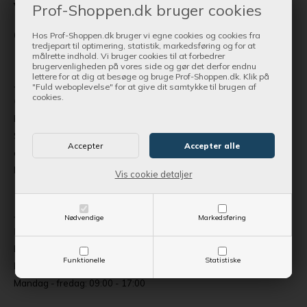
Vi har altid en afdeling nær
Prof-Shoppen.dk bruger cookies
dig
Hos Prof-Shoppen.dk bruger vi egne cookies og cookies fra
tredjepart til optimering, statistik, markedsføring og for at
målrette indhold. Vi bruger cookies til at forbedrer
brugervenligheden på vores side og gør det derfor endnu
lettere for at dig at besøge og bruge Prof-Shoppen.dk. Klik på
Jylland - Esbjerg
"Fuld weboplevelse" for at give dit samtykke til brugen af
cookies.
Øresundsvej 7, 6715 Esbjerg N.
Butikssalg og trailerudstilling samt Skov, Park og Have
Stort web- og reservedelslager | Husqvarna kan ikke afhentes på
adressen
Mandag - fredag: 09:00 - 17:00
Vis cookie detaljer
Jylland - Randers
Nødvendige
Markedsføring
Hobrovej 335 (Hal 4), 8920 Randers NV.
Butikssalg og værksted til Trailere | Stor Skov, Park og Have center
Funktionelle
Statistiske
Begrænset udvalg af reservedele og tilbehør
Mandag - fredag: 09:00 - 17:00