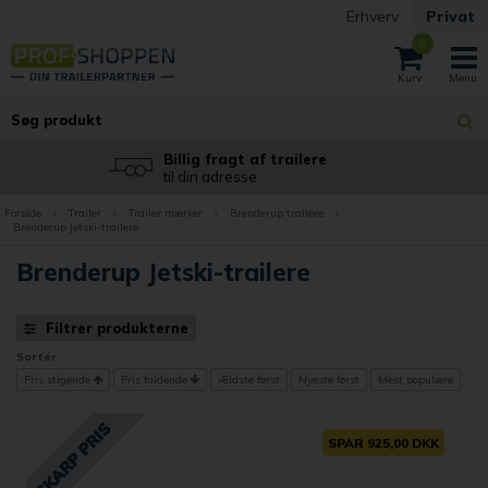
Erhverv
Privat
0
Billig fragt af trailere
til din adresse
Forside
›
Trailer
›
Trailer mærker
›
Brenderup trailere
›
Brenderup Jetski-trailere
Brenderup Jetski-trailere
Filtrer produkterne
Sortér
Pris stigende
Pris faldende
Ældste først
Nyeste først
Mest populære
SPAR 925,00 DKK