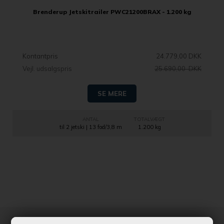
Brenderup Jetskitrailer PWC21200BRAX - 1.200 kg
Kontantpris
24.779,00 DKK
Vejl. udsalgspris
25.690,00 DKK
SE MERE
ANTAL
TOTALVÆGT
til 2 jetski | 13 fod/3,8 m
1.200 kg