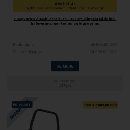
Bestil nu !
og få produktet leveret indenfor Ca. 1-4* dage
Husqvarna Z 342iF Zero turn - 107 cm klippebredde inkl.
fri levering, montering og klargøring
Kontantpris
68.995,00 DKK
Vejl. udsalgspris
74.999,00 DKK
SE MERE
KLIPPEBREDDE
107 cm
FRI FRAGT
SPAR 7.009,00 DKK