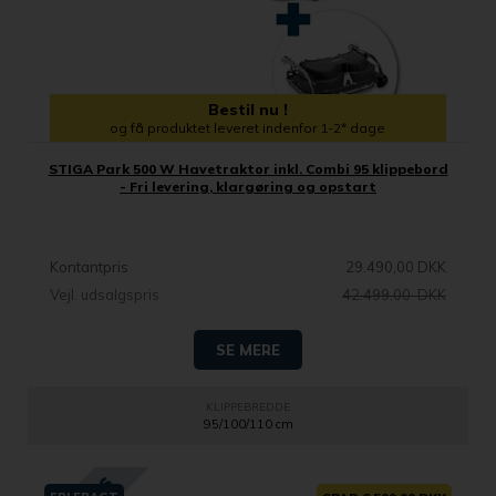
Bestil nu !
og få produktet leveret indenfor 1-2* dage
STIGA Park 500 W Havetraktor inkl. Combi 95 klippebord
- Fri levering, klargøring og opstart
Kontantpris
29.490,00 DKK
Vejl. udsalgspris
42.499,00 DKK
SE MERE
KLIPPEBREDDE
95/100/110 cm