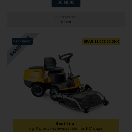
SE MERE
KLIPPEBREDDE
85 cm
FRI FRAGT
SPAR 11.009,00 DKK
Bestil nu !
og få produktet leveret indenfor 1-2* dage