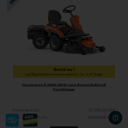
Bestil nu !
og få produktet leveret indenfor Ca. 1-4* dage
Husqvarna R 200iX AWD Long Range Elektrisk
frontklipper
Kontantpris fra
57.995,00 DKK
Vejl. udsalgspris fra
62.999,00 DKK