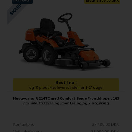
FRI FRAGT
SPAR 6.509,00 DKK
Bestil nu !
og få produktet leveret indenfor 1-2* dage
Husqvarna R 214TC med Comfort Sæde Frontklipper, 103
cm. inkl. fri levering, montering og klargøring
Kontantpris
27.490,00 DKK
Vejl. udsalgspris
33.999,00 DKK