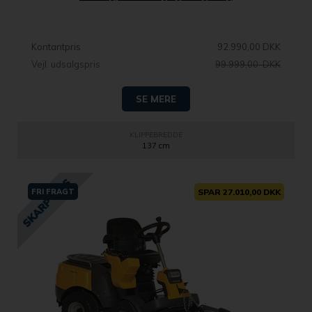
Kontantpris
92.990,00 DKK
Vejl. udsalgspris
99.999,00 DKK
SE MERE
KLIPPEBREDDE
137 cm
FRI FRAGT
SPAR 27.010,00 DKK