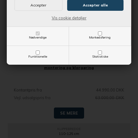
Vis cookie detaljer
Nødvendige
Markedsføring
Bestil nu !
og få produktet leveret indenfor 1-2* dage
Funktionelle
Statistiske
STIGA PARK 700 WX Frontklipper inkl. fri levering,
montering og klargøring
Kontantpris fra
44.990,00 DKK
Vejl. udsalgspris fra
63.000,00 DKK
SE MERE
KLIPPEBREDDE
110-125 cm