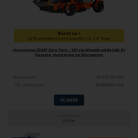
Bestil nu !
og få produktet leveret indenfor Ca. 1-4* dage
Husqvarna Z242F Zero Turn - 107 cm klippebredde inkl. fri
levering, montering og klargøring
Kontantpris
44.990,00 DKK
Vejl. udsalgspris
49.999,00 DKK
SE MERE
KLIPPEBREDDE
107 cm