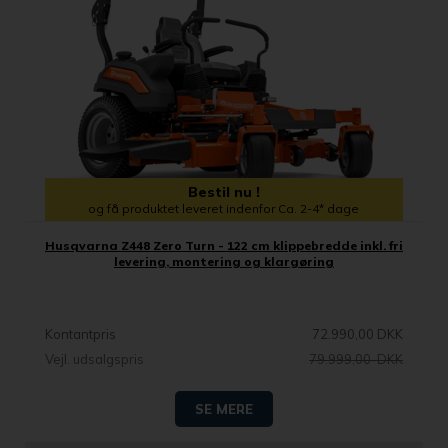
Bestil nu !
og få produktet leveret indenfor Ca. 2-4* dage
Husqvarna Z448 Zero Turn - 122 cm klippebredde inkl. fri
levering, montering og klargøring
Kontantpris
72.990,00 DKK
Vejl. udsalgspris
79.999,00 DKK
SE MERE