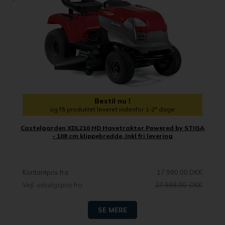
Bestil nu !
og få produktet leveret indenfor 1-2* dage
Castelgarden XDL210 HD Havetraktor Powered by STIGA
- 108 cm klippebredde, Inkl fri levering
Kontantpris fra
17.990,00 DKK
Vejl. udsalgspris fra
27.999,00 DKK
SE MERE