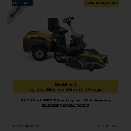
FRI FRAGT
SPAR 9.005,00 DKK
Bestil nu !
og få produktet leveret indenfor 1-3 dage
STIGA Park 500 WX Frontklipper inkl. fri levering,
montering og klargøring
Kontantpris fra
34.995,00 DKK