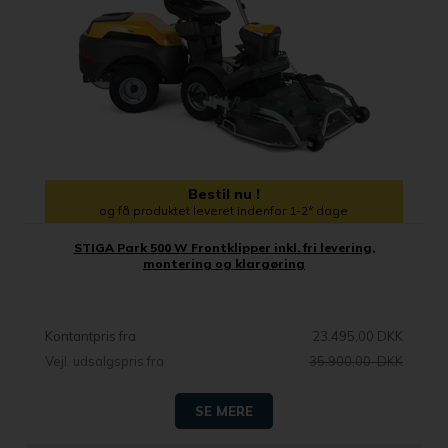
Bestil nu !
og få produktet leveret indenfor 1-2* dage
STIGA Park 500 W Frontklipper inkl. fri levering,
montering og klargøring
Kontantpris fra
23.495,00 DKK
Vejl. udsalgspris fra
35.900,00 DKK
SE MERE