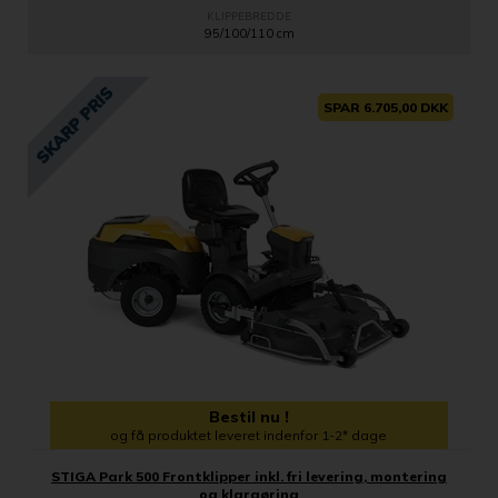
KLIPPEBREDDE
95/100/110 cm
SPAR 6.705,00 DKK
Bestil nu !
og få produktet leveret indenfor 1-2* dage
STIGA Park 500 Frontklipper inkl. fri levering, montering
og klargøring