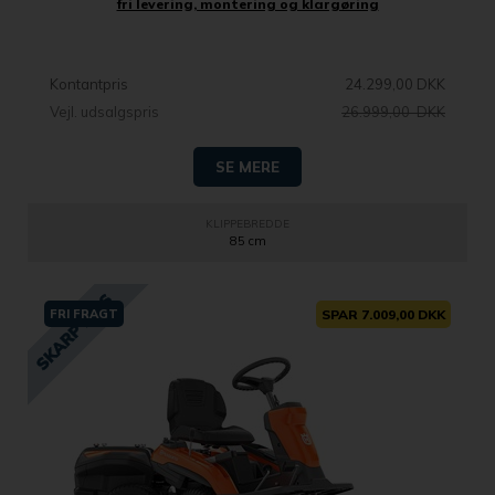
fri levering, montering og klargøring
Kontantpris
24.299,00 DKK
Vejl. udsalgspris
26.999,00 DKK
SE MERE
KLIPPEBREDDE
85 cm
FRI FRAGT
SPAR 7.009,00 DKK