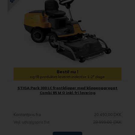
Bestil nu !
og få produktet leveret indenfor 1-2* dage
STIGA Park 300 LC frontklipper med klippeaggregat
Combi 85 M Q inkl. fri levering
Kontantpris fra
20.490,00 DKK
Vejl. udsalgspris fra
29.999,00 DKK