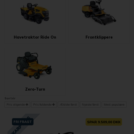
Havetraktor Ride On
Frontklippere
Zero-Turn
Sortér
Pris stigende
Pris faldende
Ældste først
Nyeste først
Mest populære
FRI FRAGT
SPAR 9.509,00 DKK