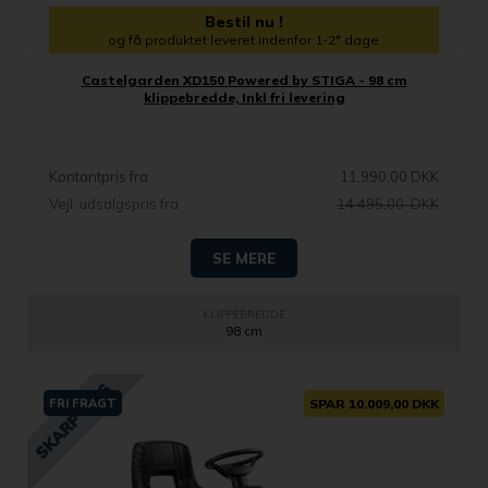
Bestil nu !
og få produktet leveret indenfor 1-2* dage
Castelgarden XD150 Powered by STIGA - 98 cm
klippebredde, Inkl fri levering
Kontantpris fra
11.990,00 DKK
Vejl. udsalgspris fra
14.495,00 DKK
SE MERE
KLIPPEBREDDE
98 cm
FRI FRAGT
SPAR 10.009,00 DKK