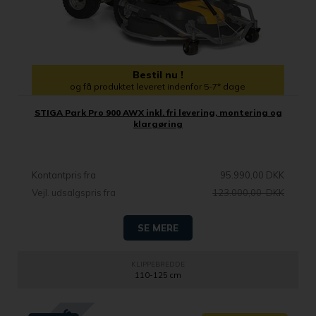
Bestil nu !
og få produktet leveret indenfor 5-7* dage
STIGA Park Pro 900 AWX inkl. fri levering, montering og
klargøring
Kontantpris fra
95.990,00 DKK
Vejl. udsalgspris fra
123.000,00 DKK
SE MERE
KLIPPEBREDDE
110-125 cm