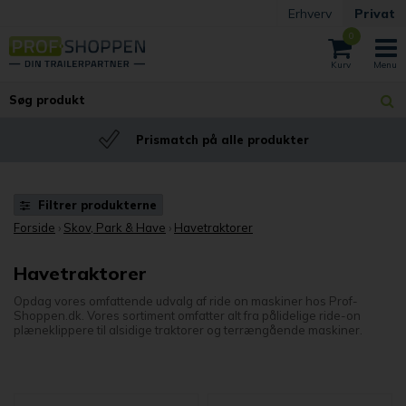
Erhverv
Privat
0
BILLIG fragt
Fast billig fragt
Filtrer produkterne
Forside
›
Skov, Park & Have
›
Havetraktorer
Havetraktorer
Opdag vores omfattende udvalg af ride on maskiner hos Prof-
Shoppen.dk. Vores sortiment omfatter alt fra pålidelige ride-on
plæneklippere til alsidige traktorer og terrængående maskiner.