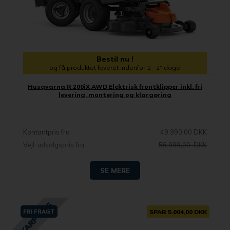
Bestil nu !
og få produktet leveret indenfor 1 - 2* dage
Husqvarna R 200iX AWD Elektrisk frontklipper inkl. fri
levering, montering og klargøring
Kontantpris fra
49.990,00 DKK
Vejl. udsalgspris fra
56.999,00 DKK
SE MERE
FRI FRAGT
SPAR 5.004,00 DKK