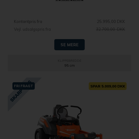
Kontantpris fra
25.995,00 DKK
Vejl. udsalgspris fra
32.700,00 DKK
SE MERE
KLIPPEBREDDE
95 cm
FRI FRAGT
SPAR 5.009,00 DKK