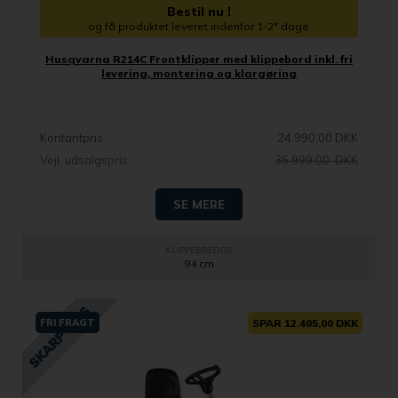
Bestil nu !
og få produktet leveret indenfor 1-2* dage
Husqvarna R214C Frontklipper med klippebord inkl. fri
levering, montering og klargøring
Kontantpris
24.990,00 DKK
Vejl. udsalgspris
35.999,00 DKK
SE MERE
KLIPPEBREDDE
94 cm
FRI FRAGT
SPAR 12.405,00 DKK