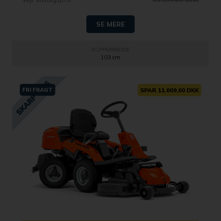
SE MERE
KLIPPEBREDDE
103 cm
FRI FRAGT
SPAR 11.009,00 DKK