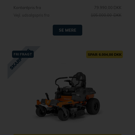
Kontantpris fra
79.990,00 DKK
Vejl. udsalgspris fra
105.000,00 DKK
SE MERE
FRI FRAGT
SPAR 6.004,00 DKK