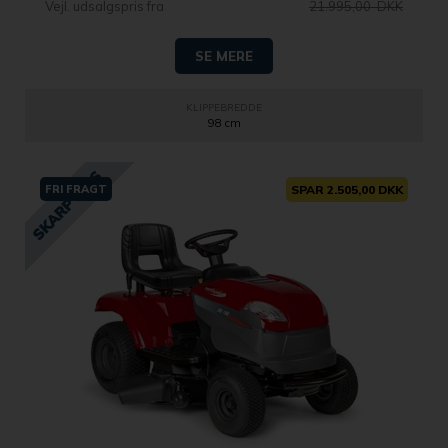
Vejl. udsalgspris fra
21.995,00 DKK
SE MERE
KLIPPEBREDDE
98 cm
FRI FRAGT
SPAR 2.505,00 DKK