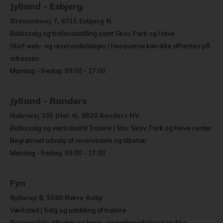
Jylland - Esbjerg
Øresundsvej 7, 6715 Esbjerg N.
Butikssalg og trailerudstilling samt Skov, Park og Have
Stort web- og reservedelslager | Husqvarna kan ikke afhentes på
adressen
Mandag - fredag: 09:00 - 17:00
Jylland - Randers
Hobrovej 335 (Hal 4), 8920 Randers NV.
Butikssalg og værksted til Trailere | Stor Skov, Park og Have center
Begrænset udvalg af reservedele og tilbehør
Mandag - fredag: 09:00 - 17:00
Fyn
Byllerup 8, 5580 Nørre Aaby
Værksted | Salg og udstilling af trailere
Reservedele, tilbehør og have- og parkprodukter kan ikke