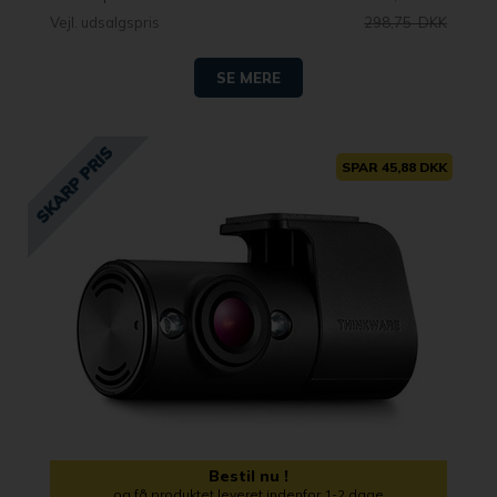
Vejl. udsalgspris
298,75 DKK
SE MERE
SPAR 45,88 DKK
Bestil nu !
og få produktet leveret indenfor 1-2 dage