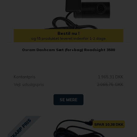
Bestil nu !
og få produktet leveret indenfor 1-2 dage
Osram Dashcam Sæt (for+bag) Roadsight 3500
Kontantpris
1.965,31 DKK
Vejl. udsalgspris
2.068,75 DKK
SE MERE
SPAR 10,38 DKK