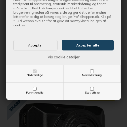
tredjepart til optimering, statistik, markedsføring og for at
målrette indhold. Vi bruger cookies til at forbedrer
brugervenligheden på vores side og gør det derfor endnu
Bestil nu !
lettere for at dig at besøge og bruge Prof-Shoppen.dk. Klik på
og få produktet leveret indenfor 1-2 dage
"Fuld weboplevelse" for at give dit samtykke til brugen af
cookies.
Osram dashcam bagrude Roadsight 10 1080P
Kontantpris
416,81 DKK
Vis cookie detaljer
Vejl. udsalgspris
438,75 DKK
SE MERE
Nødvendige
Markedsføring
Funktionelle
Statistiske
SPAR 22,25 DKK