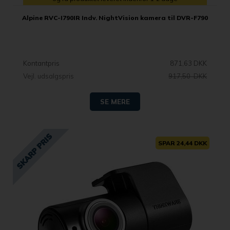
Alpine RVC-I790IR Indv. NightVision kamera til DVR-F790
Kontantpris
871,63 DKK
Vejl. udsalgspris
917,50 DKK
SE MERE
SPAR 24,44 DKK