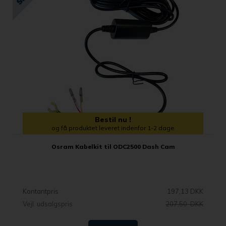
Bestil nu !
og få produktet leveret indenfor 1-2 dage
Osram Kabelkit til ODC2500 Dash Cam
Kontantpris
197,13 DKK
Vejl. udsalgspris
207,50 DKK