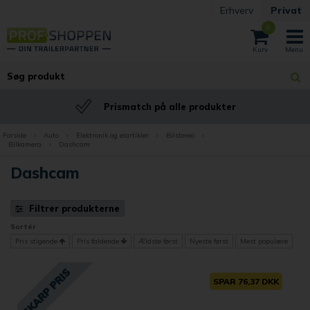
Erhverv
Privat
0
Prismatch på alle produkter
Forside
›
Auto
›
Elektronik og elartikler
›
Bilstereo
›
Bilkamera
›
Dashcam
Dashcam
Filtrer produkterne
Sortér
Pris stigende
Pris faldende
Ældste først
Nyeste først
Mest populære
SPAR 76,37 DKK