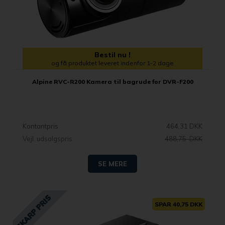
Bestil nu !
og få produktet leveret indenfor 1-2 dage
Alpine RVC-R200 Kamera til bagrude for DVR-F200
Kontantpris
464,31 DKK
Vejl. udsalgspris
488,75 DKK
SE MERE
SPAR 40,75 DKK