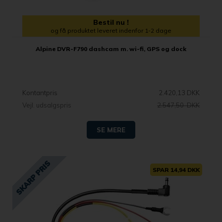
Bestil nu !
og få produktet leveret indenfor 1-2 dage
Alpine DVR-F790 dashcam m. wi-fi, GPS og dock
Kontantpris
2.420,13 DKK
Vejl. udsalgspris
2.547,50 DKK
SE MERE
SPAR 14,94 DKK