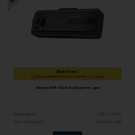
Bestil nu !
og få produktet leveret indenfor 1-2 dage
Alpine DVR-F220 dashcam m. gps
Kontantpris
1.451,13 DKK
Vejl. udsalgspris
1.527,50 DKK