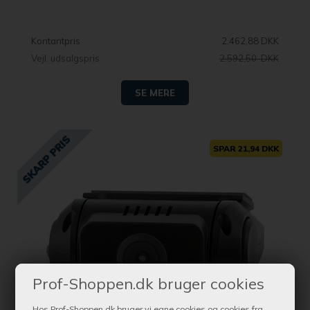
Kontantpris
2.462,88 DKK
Vejl. udsalgspris
2.592,50 DKK
SE MERE
SPAR 21,94 DKK
Prof-Shoppen.dk bruger cookies
Hos Prof-Shoppen.dk bruger vi egne cookies og cookies fra