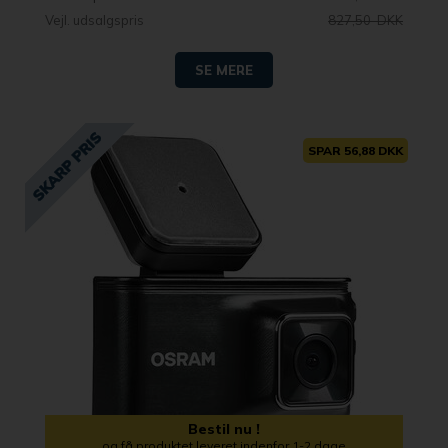
Vejl. udsalgspris
827,50 DKK
SE MERE
SPAR 56,88 DKK
Bestil nu !
og få produktet leveret indenfor 1-2 dage