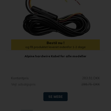
Bestil nu !
og få produktet leveret indenfor 1-2 dage
Alpine hardwire Kabel for alle modeller
Kontantpris
283,81 DKK
Vejl. udsalgspris
298,75 DKK
SE MERE