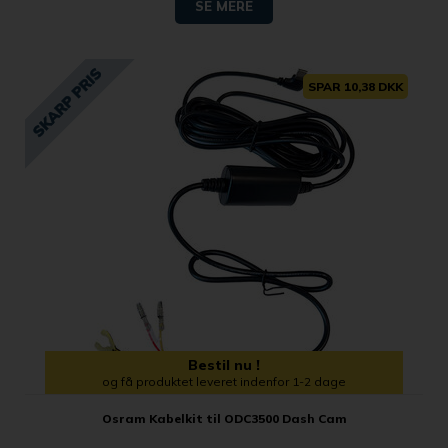
SE MERE
SPAR 10,38 DKK
Bestil nu !
og få produktet leveret indenfor 1-2 dage
Osram Kabelkit til ODC3500 Dash Cam