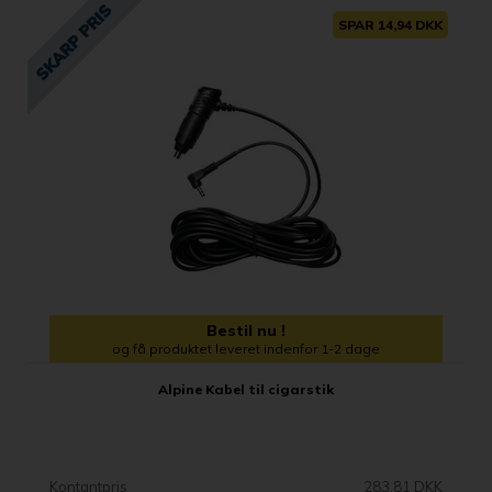
SPAR 14,94 DKK
Bestil nu !
og få produktet leveret indenfor 1-2 dage
Alpine Kabel til cigarstik
Kontantpris
283,81 DKK