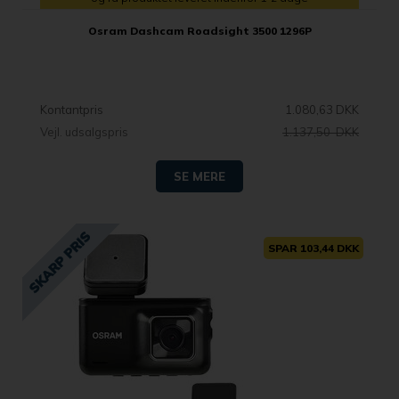
Osram Dashcam Roadsight 3500 1296P
Kontantpris
1.080,63 DKK
Vejl. udsalgspris
1.137,50 DKK
SE MERE
SPAR 103,44 DKK