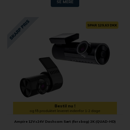
SE MERE
SPAR 129,63 DKK
Bestil nu !
og få produktet leveret indenfor 1-2 dage
Ampire 12V+24V Dashcam Sæt (for+bag) 2K (QUAD-HD)