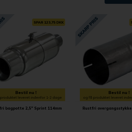
SPAR 123,75 DKK
Bestil nu !
Bestil nu !
 produktet leveret indenfor 1-2 dage
og få produktet leveret ind
fri bagpotte 2,5" Sprint 114mm
Rustfri overgangsstykke