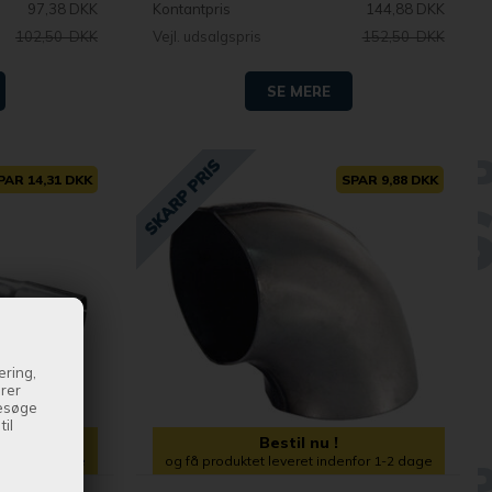
97,38 DKK
Kontantpris
144,88 DKK
102,50 DKK
Vejl. udsalgspris
152,50 DKK
SE MERE
PAR 14,31 DKK
SPAR 9,88 DKK
ering,
drer
besøge
il
Bestil nu !
enfor 1-2 dage
og få produktet leveret indenfor 1-2 dage