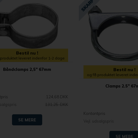
Bestil nu !
 produktet leveret indenfor 1-2 dage
Bestil nu !
Båndclamps 2,5" 67mm
og få produktet leveret ind
Clamps 2.5" 6
tpris
124,68 DKK
dsalgspris
131,25 DKK
Kontantpris
SE MERE
Vejl. udsalgspris
SE MERE