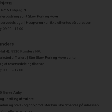
sbjerg
 6715 Esbjerg N.
ailerudstilling samt Skov, Park og Have
eservedelslager | Husqvarna kan ikke afhentes på adressen
: 09:00 - 17:00
Randers
Hal 4), 8920 Randers NV.
rksted til Trailere | Stor Skov, Park og Have center
g af reservedele og tilbehør
: 09:00 - 17:00
80 Nørre Aaby
g udstilling af trailere
lbehør og have- og parkprodukter kan ikke afhentes på adressen
.00 eller efter aftale