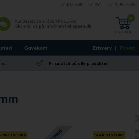
JYLLAND
FYN
SJÆLLAND
0
Kundeservice er åben fra
Lukket
Skriv til os på
info@prof-shoppen.dk
0,00 DKK
sted
Gavekort
Erhverv
Privat
iner
Prismatch på alle produkter
,5mm
SPAR 3,00 DKK
SPAR 83,57 DKK