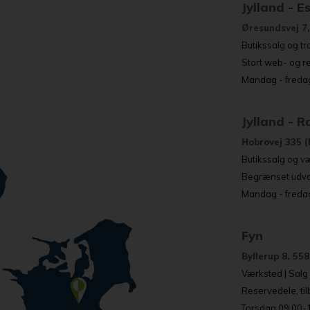
Jylland - E
Øresundsvej 7,
Butikssalg og tr
Stort web- og r
Mandag - fredag
Jylland - 
Hobrovej 335 (
Butikssalg og væ
Begrænset udval
Mandag - fredag
Fyn
Byllerup 8, 55
Værksted | Salg o
Reservedele, ti
Torsdag 09.00-17