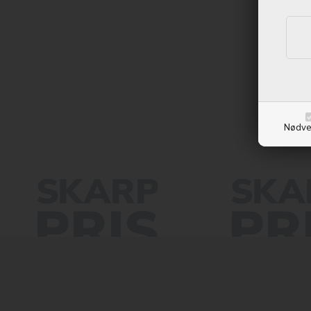
Kontan
Vejl. u
Nødve