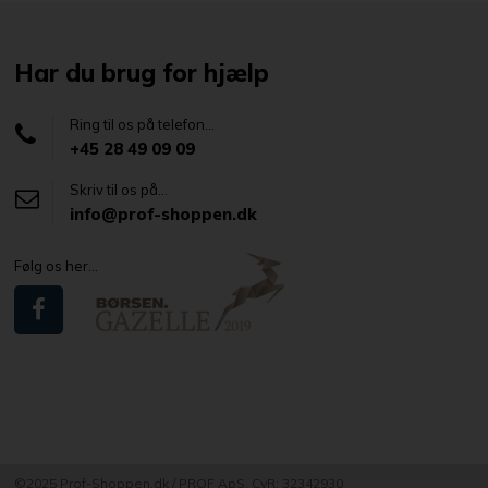
Har du brug for hjælp
Ring til os på telefon...
+45 28 49 09 09
Skriv til os på...
info@prof-shoppen.dk
Følg os her...
©2025 Prof-Shoppen.dk / PROF ApS, CvR: 32342930