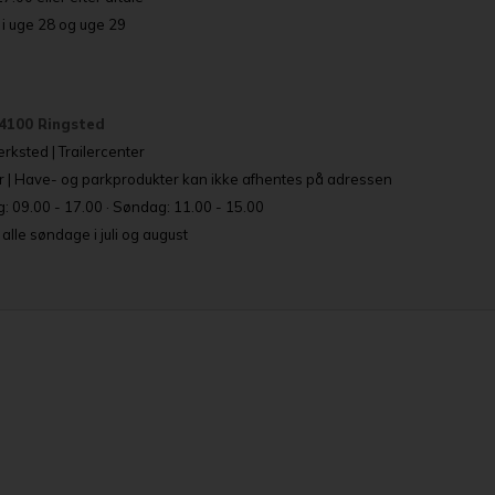
i uge 28 og uge 29
4100 Ringsted
rksted | Trailercenter
r | Have- og parkprodukter kan ikke afhentes på adressen
: 09.00 - 17.00 · Søndag: 11.00 - 15.00
lle søndage i juli og august