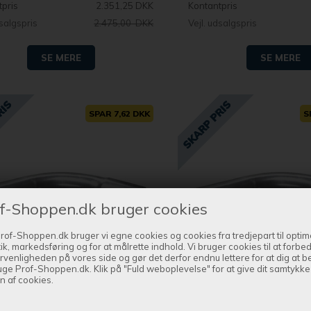
tpris
2.351,25 DKK
Kontantpris
dsalgspris
2.475,00 DKK
Vejl. udsalgspris
SE MERE
SE MERE
SPAR 7,62 DKK
S
f-Shoppen.dk bruger cookies
rof-Shoppen.dk bruger vi egne cookies og cookies fra tredjepart til optim
tik, markedsføring og for at målrette indhold. Vi bruger cookies til at forbe
rvenligheden på vores side og gør det derfor endnu lettere for at dig at 
uge Prof-Shoppen.dk. Klik på "Fuld weboplevelse" for at give dit samtykke t
Bestil nu !
Bestil nu !
n af cookies.
 produktet leveret indenfor 1-2 dage
og få produktet leveret ind