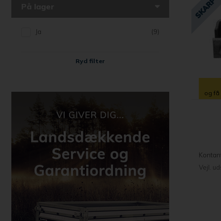
På lager
Ja
(9)
Ryd filter
og få
Kontan
Vejl. u