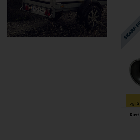
og få
Rust