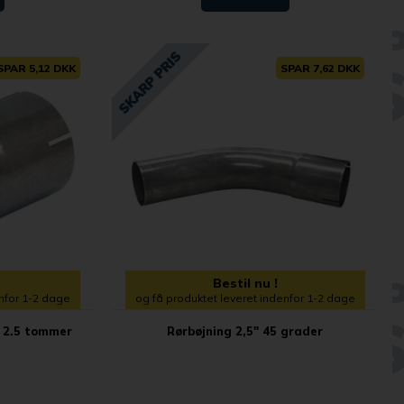
SPAR 5,12 DKK
SPAR 7,62 DKK
Bestil nu !
enfor 1-2 dage
og få produktet leveret indenfor 1-2 dage
 2.5 tommer
Rørbøjning 2,5" 45 grader