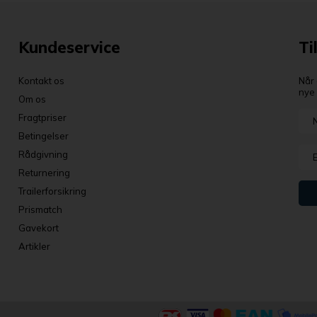
Kundeservice
Ti
Kontakt os
Når 
nye 
Om os
Fragtpriser
Betingelser
Rådgivning
Returnering
Trailerforsikring
Prismatch
Gavekort
Artikler