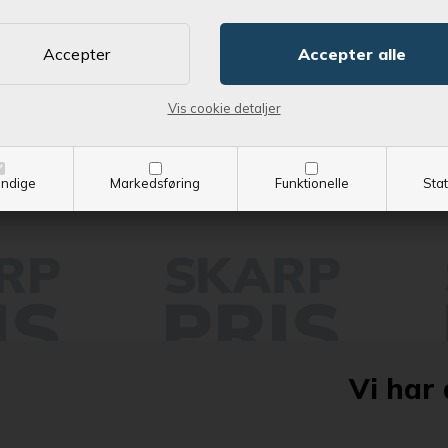
Rørbøjning 2,5" 60 grader
Rørbøjning 2.5" 60 grad
tpris
144,88 DKK
Kontantpris
Vis cookie detaljer
dsalgspris
152,50 DKK
Vejl. udsalgspris
SE MERE
SE MERE
ndige
Markedsføring
Funktionelle
Stat
Vi har 