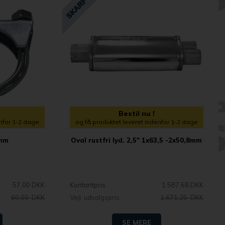
Bestil nu !
enfor 1-2 dage
og få produktet leveret indenfor 1-2 dage
7mm
Oval rustfri lyd. 2,5" 1x63,5 -2x50,8mm
57,00 DKK
Kontantpris
1.587,68 DKK
60,00 DKK
Vejl. udsalgspris
1.671,25 DKK
SE MERE