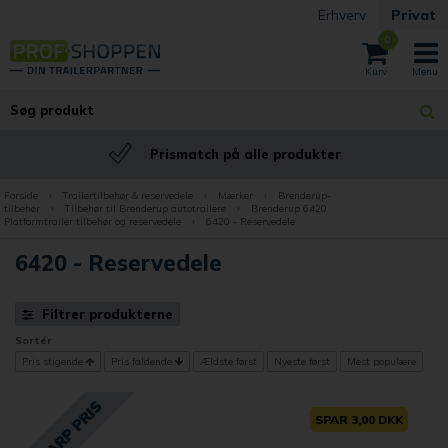
Erhverv
Privat
0
Prismatch på alle produkter
Forside
›
Trailertilbehør & reservedele
›
Mærker
›
Brenderup-
tilbehør
›
Tilbehør til Brenderup autotrailere
›
Brenderup 6420
Platformtrailer tilbehør og reservedele
›
6420 - Reservedele
6420 - Reservedele
Filtrer produkterne
Sortér
Pris stigende
Pris faldende
Ældste først
Nyeste først
Mest populære
SPAR 3,00 DKK