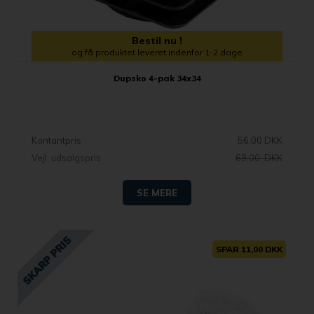
Bestil nu !
og få produktet leveret indenfor 1-2 dage
Dupsko 4-pak 34x34
Kontantpris
56,00 DKK
Vejl. udsalgspris
69,00 DKK
SE MERE
SPAR 11,00 DKK