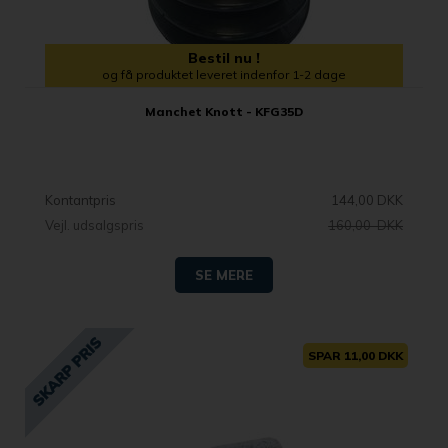
Bestil nu !
og få produktet leveret indenfor 1-2 dage
Manchet Knott - KFG35D
Kontantpris
144,00 DKK
Vejl. udsalgspris
160,00 DKK
SE MERE
SPAR 11,00 DKK