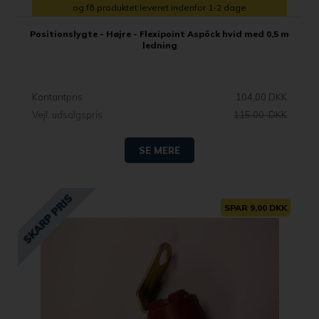
og få produktet leveret indenfor 1-2 dage
Positionslygte - Højre - Flexipoint Aspöck hvid med 0,5 m
ledning
Kontantpris
104,00 DKK
Vejl. udsalgspris
115,00 DKK
SE MERE
SPAR 9,00 DKK