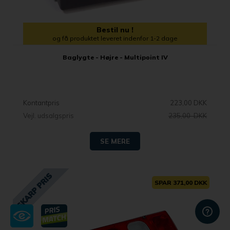
Bestil nu !
og få produktet leveret indenfor 1-2 dage
Baglygte - Højre - Multipoint IV
Kontantpris
223,00 DKK
Vejl. udsalgspris
235,00 DKK
SE MERE
SPAR 371,00 DKK