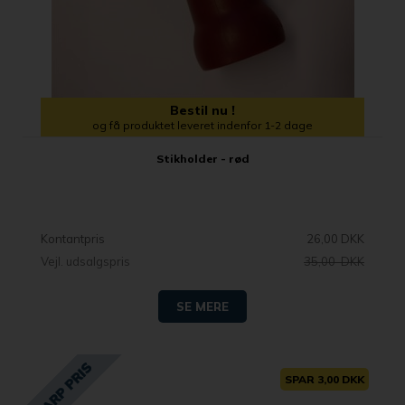
Bestil nu !
og få produktet leveret indenfor 1-2 dage
Stikholder - rød
Kontantpris
26,00 DKK
Vejl. udsalgspris
35,00 DKK
SE MERE
SPAR 3,00 DKK