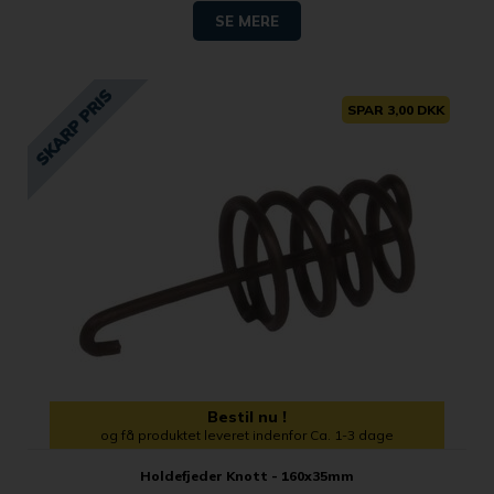
SE MERE
SPAR 3,00 DKK
Bestil nu !
og få produktet leveret indenfor Ca. 1-3 dage
Holdefjeder Knott - 160x35mm