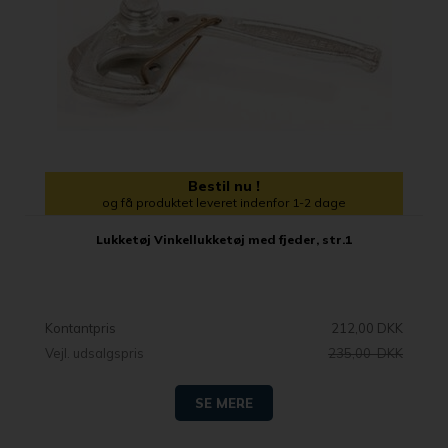
Bestil nu !
og få produktet leveret indenfor 1-2 dage
Lukketøj Vinkellukketøj med fjeder, str.1
Kontantpris
212,00 DKK
Vejl. udsalgspris
235,00 DKK
SE MERE