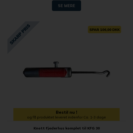
SE MERE
SPAR 106,00 DKK
Bestil nu !
og få produktet leveret indenfor Ca. 1-3 dage
Knott Fjederhus komplet til KFG 30