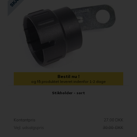
Bestil nu !
og få produktet leveret indenfor 1-2 dage
Stikholder - sort
Kontantpris
27,00 DKK
Vejl. udsalgspris
30,00 DKK