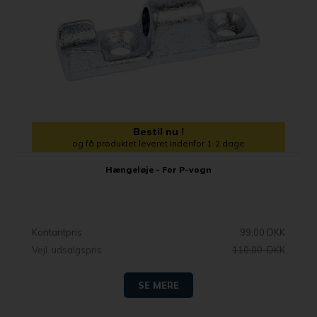
Bestil nu !
og få produktet leveret indenfor 1-2 dage
Hængeløje - For P-vogn
Kontantpris
99,00 DKK
Vejl. udsalgspris
110,00 DKK
SE MERE