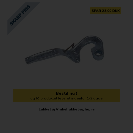
SPAR 23,00 DKK
Bestil nu !
og få produktet leveret indenfor 1-2 dage
Lukketøj Vinkellukketøj, højre