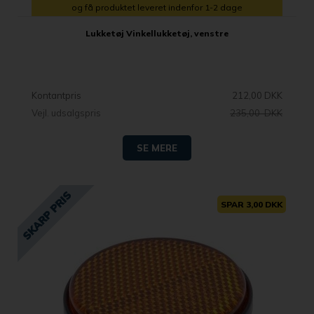
og få produktet leveret indenfor 1-2 dage
Lukketøj Vinkellukketøj, venstre
Kontantpris
212,00 DKK
Vejl. udsalgspris
235,00 DKK
SE MERE
SPAR 3,00 DKK