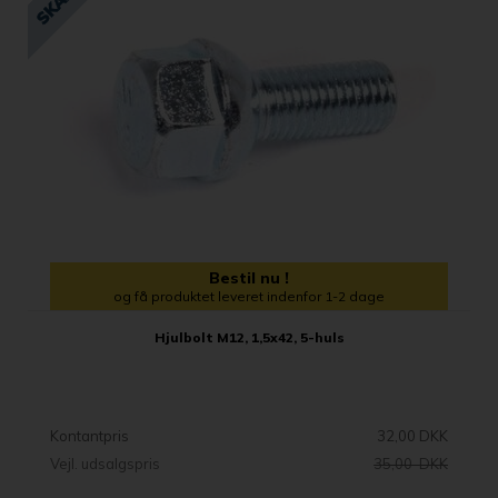
Bestil nu !
og få produktet leveret indenfor 1-2 dage
Hjulbolt M12, 1,5x42, 5-huls
Kontantpris
32,00 DKK
Vejl. udsalgspris
35,00 DKK