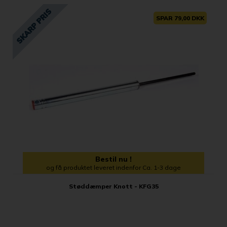
SPAR 79,00 DKK
Bestil nu !
og få produktet leveret indenfor Ca. 1-3 dage
Støddæmper Knott - KFG35