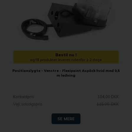
Bestil nu !
og få produktet leveret indenfor 1-2 dage
Positionslygte - Venstre - Flexipoint Aspöck hvid med 0,5
m ledning
Kontantpris
104,00 DKK
Vejl. udsalgspris
115,00 DKK
SE MERE