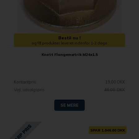
Bestil nu !
og få produktet leveret indenfor 1-2 dage
Knott Flangemøtrik M24x1.5
Kontantpris
19,00 DKK
Vejl. udsalgspris
46,00 DKK
SE MERE
SPAR 1.046,00 DKK