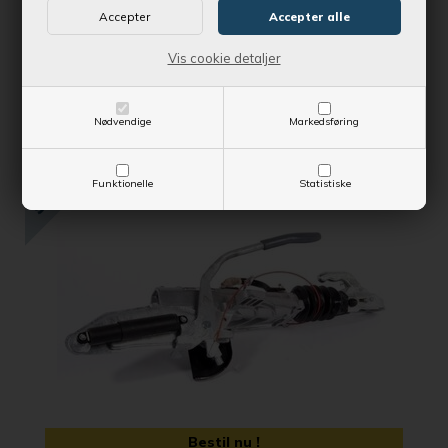
Kontantpris
99,00 DKK
Vejl. udsalgspris
110,00 DKK
Vis cookie detaljer
SE MERE
Nødvendige
Markedsføring
SPAR 770,00 DKK
Funktionelle
Statistiske
Bestil nu !