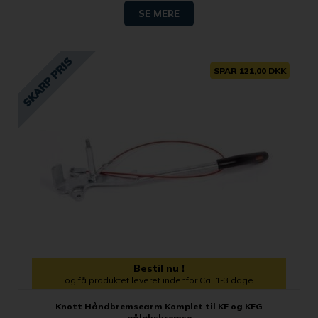
SE MERE
SPAR 121,00 DKK
Bestil nu !
og få produktet leveret indenfor Ca. 1-3 dage
Knott Håndbremsearm Komplet til KF og KFG
påløbsbremse