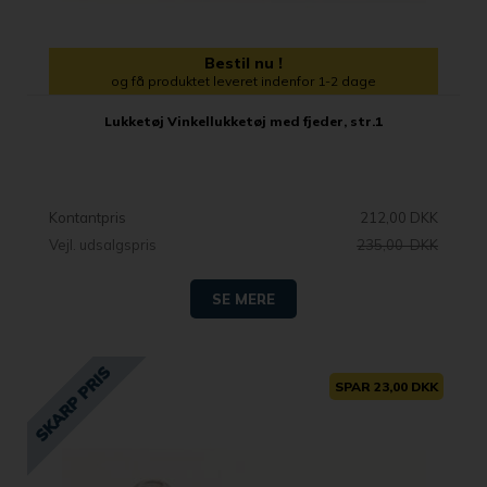
Bestil nu !
og få produktet leveret indenfor 1-2 dage
Lukketøj Vinkellukketøj med fjeder, str.1
Kontantpris
212,00 DKK
Vejl. udsalgspris
235,00 DKK
SE MERE
SPAR 23,00 DKK