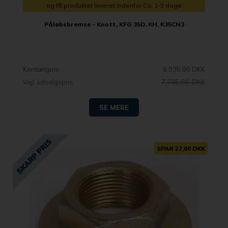
og få produktet leveret indenfor Ca. 1-3 dage
Påløbsbremse - Knott, KFG 35D, KH, K35CN3
Kontantpris
6.935,00 DKK
Vejl. udsalgspris
7.705,00 DKK
SE MERE
SPAR 27,00 DKK