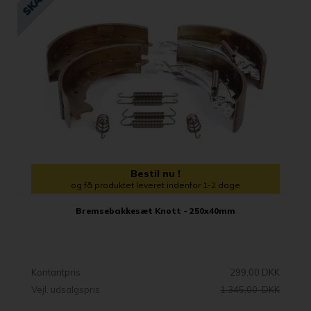
Bestil nu !
og få produktet leveret indenfor 1-2 dage
Bremsebakkesæt Knott - 250x40mm
Kontantpris
299,00 DKK
Vejl. udsalgspris
1.345,00 DKK