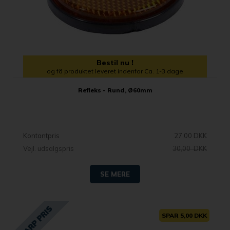
Bestil nu !
og få produktet leveret indenfor Ca. 1-3 dage
Refleks - Rund, Ø60mm
Kontantpris
27,00 DKK
Vejl. udsalgspris
30,00 DKK
SE MERE
SPAR 5,00 DKK