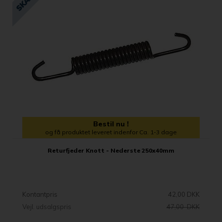
Bestil nu !
og få produktet leveret indenfor Ca. 1-3 dage
Returfjeder Knott - Nederste 250x40mm
Kontantpris
42,00 DKK
Vejl. udsalgspris
47,00 DKK