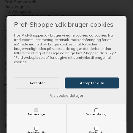
Prof-Shoppen.dk
Rugvænget 5
4100 Ringsted
Mandag - fredag kl. 09.00 - 17.00
Søndag kl. 11.00 - 15.00
Prof-Shoppen.dk bruger cookies
Fyn:
Byllerup 8
Hos Prof-Shoppen.dk bruger vi egne cookies og cookies fra
5580 Nørre Aaby
tredjepart til optimering, statistik, markedsføring og for at
målrette indhold. Vi bruger cookies til at forbedrer
(Torsdag kl. 09.00-17.00 eller efter aftale).
brugervenligheden på vores side og gør det derfor endnu
Der forefindes serviceværksted og trailerudstilling på adressen -
lettere for at dig at besøge og bruge Prof-Shoppen.dk. Klik på
kontakt os evt. for aftale.
"Fuld weboplevelse" for at give dit samtykke til brugen af
cookies.
Trailerne m.m. står på et indhegnet område og er forsynet med
GPS-alarm.
Vi glæder os til at byde dig velkommen som kunde hos
www.prof-
shoppen.dk
- din vej til en seriøs handel.
Med venlig hilsen
Vis cookie detaljer
Alexander Rahbæk Kristoffersen
Din Trailer-Partner
Indehaver
Nødvendige
Markedsføring
Prof-Shoppen
PRESSE
Funktionelle
Statistiske