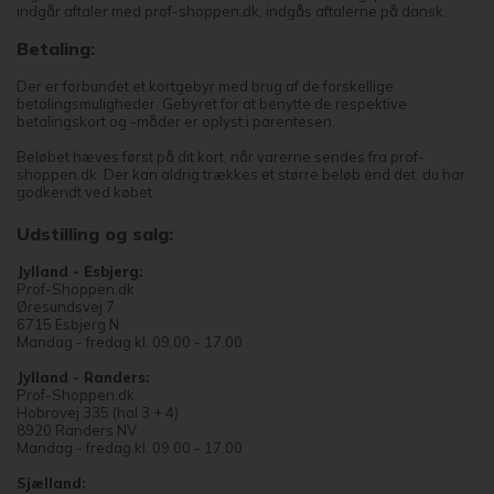
indgår aftaler med prof-shoppen.dk, indgås aftalerne på dansk.
Betaling:
Der er forbundet et kortgebyr med brug af de forskellige
betalingsmuligheder. Gebyret for at benytte de respektive
betalingskort og -måder er oplyst i parentesen.
Beløbet hæves først på dit kort, når varerne sendes fra prof-
shoppen.dk. Der kan aldrig trækkes et større beløb end det, du har
godkendt ved købet.
Udstilling og salg:
Jylland - Esbjerg:
Prof-Shoppen.dk
Øresundsvej 7
6715 Esbjerg N
Mandag - fredag kl. 09.00 - 17.00
Jylland - Randers:
Prof-Shoppen.dk
Hobrovej 335 (hal 3 + 4)
8920 Randers NV
Mandag - fredag kl. 09.00 - 17.00
Sjælland: