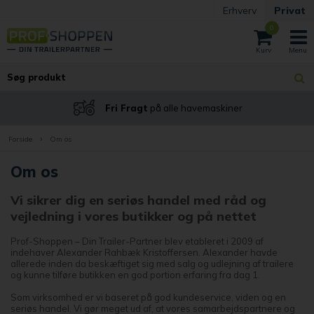
Erhverv
Privat
0
Fri Fragt
på alle havemaskiner
›
Forside
Om os
Om os
Vi sikrer dig en seriøs handel med råd og
vejledning i vores butikker og på nettet
Prof-Shoppen – Din Trailer-Partner blev etableret i 2009 af
indehaver Alexander Rahbæk Kristoffersen. Alexander havde
allerede inden da beskæftiget sig med salg og udlejning af trailere
og kunne tilføre butikken en god portion erfaring fra dag 1.
Som virksomhed er vi baseret på god kundeservice, viden og en
seriøs handel. Vi gør meget ud af, at vores samarbejdspartnere og