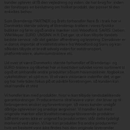
kunder oplever at få den vejledning og viden, de har brug for, inden
der foretages en beslutning om hvilket produkt, der passer til den
enkeltes behov.
Som Brenderup PARTNER og årets forhandler flere år i træk har vi
Danmarks største udvalg af Brenderup-trailere i vores fysiske
butikker og fører også andre mærker som Woodford, SARIS, Debon,
WM Meyer, EURO, UNSINN, m.fl. Det gør, at vi kan tilbyde landets
bedste service, når det gælder afhentning og levering. Derudover er
vi dansk importør af kvalitetstrailere fra Woodford og Saris og kan
således tilbyde et bredt udvalg inden for autotransport,
platformtrailere, aluminiumstrailere etc.
Ud over at være Danmarks største forhandler af Brenderup- og
EURO-trailere og tilbehør har vi med tiden udvidet vores sortiment til
også at omhandle andre produkter såsom havemaskiner, tagbokse,
cykelstativer, el-spil m.m. Vi vil være visionære indenfor det, vi gør,
og har hele tiden fokus på at udvikle forretningen, så kunden kun
skal handle ét sted.
Vi handler kun med produkter, hvor vi kan tilbyde landsdækkende
garantiordninger. Producenterne skal levere varer, der lever op til
forbrugerens ønsker og forventninger, så vores kunder undgår
dårlige oplevelser og unødige ærgrelser. Vi handler kun med
originale mærker eller kvalitetsmæssige tilsvarende produkter.
Såfremt varen ikke er original fra producenten, står dette tydeligt
markeret ved varen. Vi har kun produkter fra andre producenter,
hvis en bestemt vare ikke findes hos den originale leverandør.