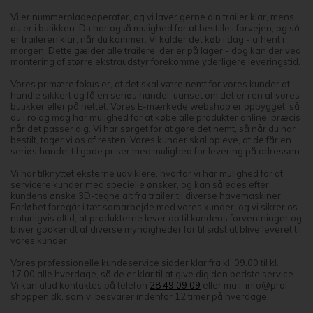
Vi er nummerpladeoperatør, og vi laver gerne din trailer klar, mens
du er i butikken. Du har også mulighed for at bestille i forvejen, og så
er traileren klar, når du kommer. Vi kalder det køb i dag - afhent i
morgen. Dette gælder alle trailere, der er på lager - dog kan der ved
montering af større ekstraudstyr forekomme yderligere leveringstid.
Vores primære fokus er, at det skal være nemt for vores kunder at
handle sikkert og få en seriøs handel, uanset om det er i en af vores
butikker eller på nettet. Vores E-mærkede webshop er opbygget, så
du i ro og mag har mulighed for at købe alle produkter online, præcis
når det passer dig. Vi har sørget for at gøre det nemt, så når du har
bestilt, tager vi os af resten. Vores kunder skal opleve, at de får en
seriøs handel til gode priser med mulighed for levering på adressen.
Vi har tilknyttet eksterne udviklere, hvorfor vi har mulighed for at
servicere kunder med specielle ønsker, og kan således efter
kundens ønske 3D-tegne alt fra trailer til diverse havemaskiner.
Forløbet foregår i tæt samarbejde med vores kunder, og vi sikrer os
naturligvis altid, at produkterne lever op til kundens forventninger og
bliver godkendt af diverse myndigheder for til sidst at blive leveret til
vores kunder.
Vores professionelle kundeservice sidder klar fra kl. 09.00 til kl.
17.00 alle hverdage, så de er klar til at give dig den bedste service.
Vi kan altid kontaktes på telefon
28 49 09 09
eller mail: info@prof-
shoppen.dk, som vi besvarer indenfor 12 timer på hverdage.