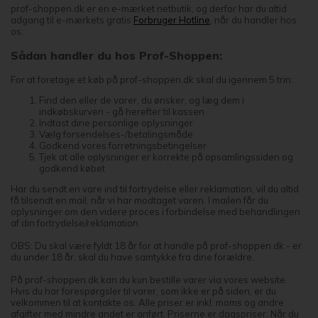
prof-shoppen.dk er en e-mærket netbutik, og derfor har du altid
adgang til e-mærkets gratis
Forbruger Hotline
, når du handler hos
os.
Sådan handler du hos Prof-Shoppen:
For at foretage et køb på prof-shoppen.dk skal du igennem 5 trin:
Find den eller de varer, du ønsker, og læg dem i
indkøbskurven - gå herefter til kassen
Indtast dine personlige oplysninger
Vælg forsendelses-/betalingsmåde
Godkend vores forretningsbetingelser
Tjek at alle oplysninger er korrekte på opsamlingssiden og
godkend købet
Har du sendt en vare ind til fortrydelse eller reklamation, vil du altid
få tilsendt en mail, når vi har modtaget varen. I mailen får du
oplysninger om den videre proces i forbindelse med behandlingen
af din fortrydelse/reklamation.
OBS: Du skal være fyldt 18 år for at handle på prof-shoppen.dk - er
du under 18 år, skal du have samtykke fra dine forældre.
På prof-shoppen.dk kan du kun bestille varer via vores website.
Hvis du har forespørgsler til varer, som ikke er på siden, er du
velkommen til at kontakte os. Alle priser er inkl. moms og andre
afgifter med mindre andet er anført. Priserne er dagspriser. Når du