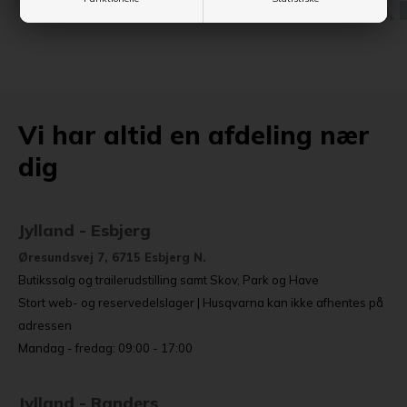
Vi har altid en afdeling nær
dig
Jylland - Esbjerg
Øresundsvej 7, 6715 Esbjerg N.
Butikssalg og trailerudstilling samt Skov, Park og Have
Stort web- og reservedelslager | Husqvarna kan ikke afhentes på
adressen
Mandag - fredag: 09:00 - 17:00
Jylland - Randers