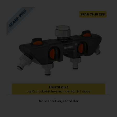
SPAR 79,95 DKK
Bestil nu !
og få produktet leveret indenfor 1-2 dage
Gardena 4-vejs fordeler