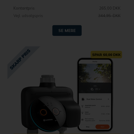
Kontantpris
265,00 DKK
Vejl. udsalgspris
344,95 DKK
SE MERE
SPAR 60,00 DKK