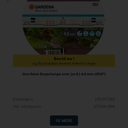
Bestil nu !
og få produktet leveret indenfor dage
Gardena Drypslange over jord | 4,6 mm (3/16")
Kontantpris
149,00 DKK
Vejl. udsalgspris
177,50 DKK
SE MERE