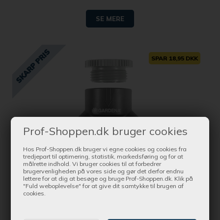
SE MERE
SPAR 18,95 DKK
Prof-Shoppen.dk bruger cookies
Hos Prof-Shoppen.dk bruger vi egne cookies og cookies fra
tredjepart til optimering, statistik, markedsføring og for at
målrette indhold. Vi bruger cookies til at forbedrer
brugervenligheden på vores side og gør det derfor endnu
lettere for at dig at besøge og bruge Prof-Shoppen.dk. Klik på
"Fuld weboplevelse" for at give dit samtykke til brugen af
cookies.
Bestil nu !
og få produktet leveret indenfor 1-2 dage