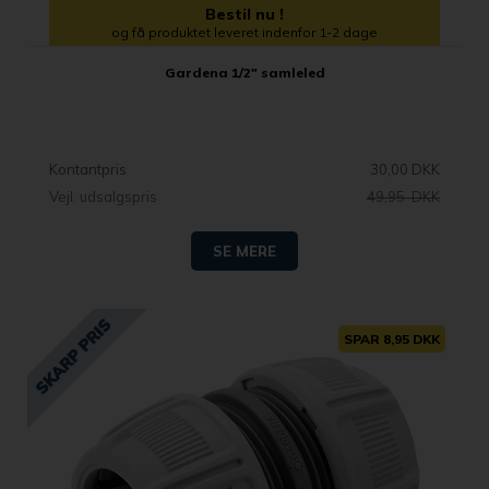
Bestil nu !
og få produktet leveret indenfor 1-2 dage
Gardena 1/2" samleled
Kontantpris
30,00 DKK
Vejl. udsalgspris
49,95 DKK
SE MERE
SPAR 8,95 DKK