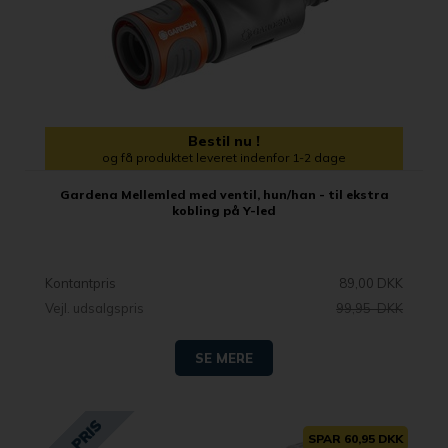
Bestil nu !
og få produktet leveret indenfor 1-2 dage
Gardena Mellemled med ventil, hun/han - til ekstra
kobling på Y-led
Kontantpris
89,00 DKK
Vejl. udsalgspris
99,95 DKK
SE MERE
SPAR 60,95 DKK