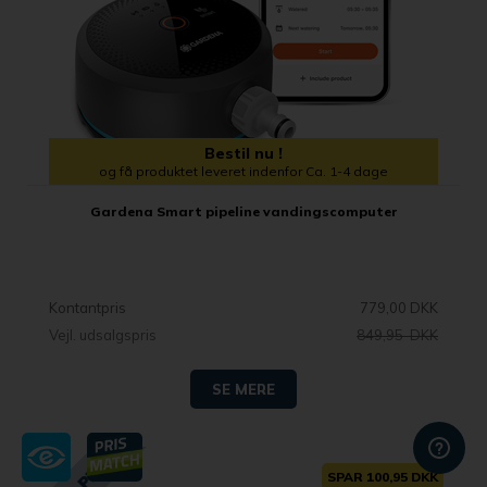
Bestil nu !
og få produktet leveret indenfor Ca. 1-4 dage
Gardena Smart pipeline vandingscomputer
Kontantpris
779,00 DKK
Vejl. udsalgspris
849,95 DKK
SE MERE
SPAR 100,95 DKK