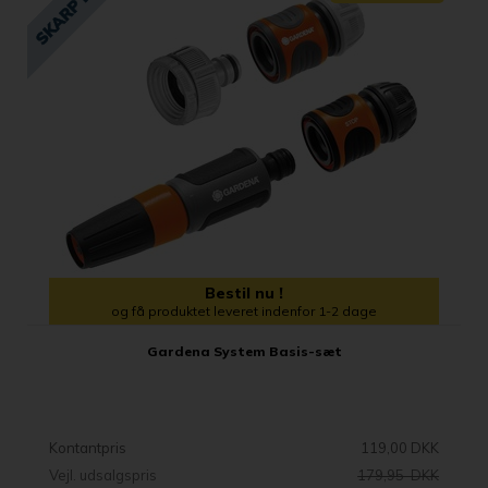
Bestil nu !
og få produktet leveret indenfor 1-2 dage
Gardena System Basis-sæt
Kontantpris
119,00 DKK
Vejl. udsalgspris
179,95 DKK