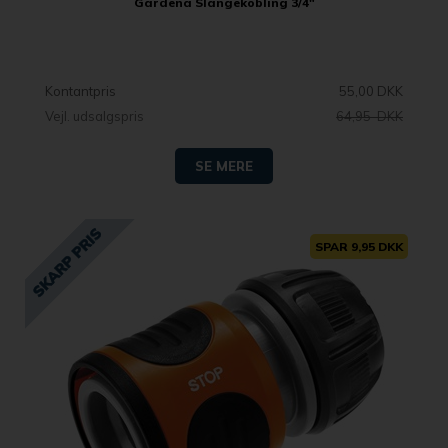
Gardena Slangekobling 3/4"
Kontantpris
55,00 DKK
Vejl. udsalgspris
64,95 DKK
SE MERE
SPAR 9,95 DKK