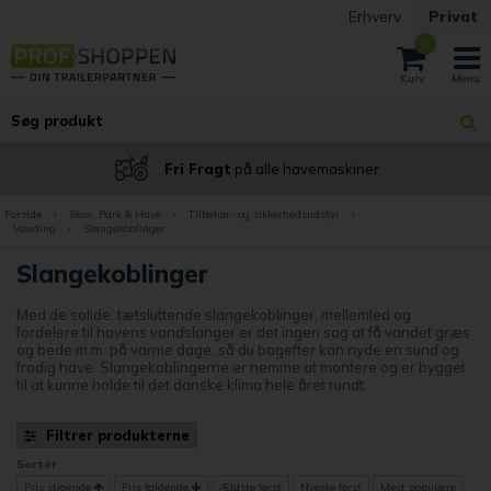
Erhverv
Privat
0
Prismatch på alle produkter
Forside
›
Skov, Park & Have
›
Tilbehør- og sikkerhedsudstyr
›
Vanding
›
Slangekoblinger
Slangekoblinger
Med de solide, tætsluttende slangekoblinger, mellemled og
fordelere til havens vandslanger er det ingen sag at få vandet græs
og bede m.m. på varme dage, så du bagefter kan nyde en sund og
frodig have. Slangekoblingerne er nemme at montere og er bygget
til at kunne holde til det danske klima hele året rundt.
Filtrer produkterne
Sortér
Pris stigende
Pris faldende
Ældste først
Nyeste først
Mest populære