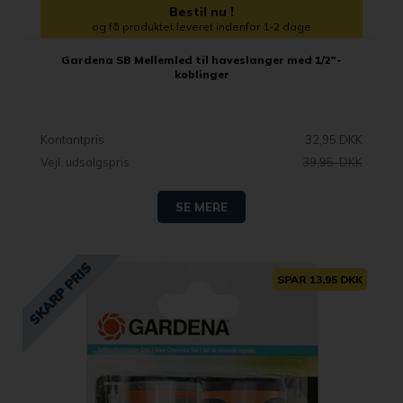
Bestil nu !
og få produktet leveret indenfor 1-2 dage
Gardena SB Mellemled til haveslanger med 1/2"-
koblinger
Kontantpris
32,95 DKK
Vejl. udsalgspris
39,95 DKK
SE MERE
SPAR 13,95 DKK