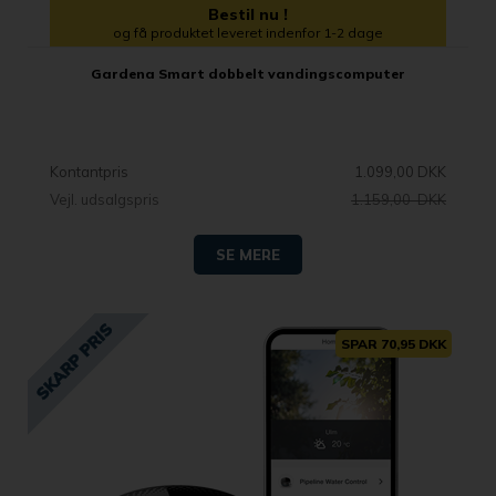
Bestil nu !
og få produktet leveret indenfor 1-2 dage
Gardena Smart dobbelt vandingscomputer
Kontantpris
1.099,00 DKK
Vejl. udsalgspris
1.159,00 DKK
SE MERE
SPAR 70,95 DKK