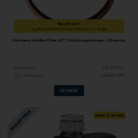
Bestil nu !
og få produktet leveret indenfor 1-2 dage
Gardena Comfort Flex 1/2" Tilslutningsslange - 1,5 meter
Kontantpris
125,00 DKK
Vejl. udsalgspris
149,95 DKK
SE MERE
SPAR 37,00 DKK