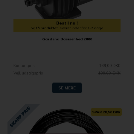
Bestil nu !
og få produktet leveret indenfor 1-2 dage
Gardena Basisenhed 2000
Kontantpris
169,00 DKK
Vejl. udsalgspris
199,00 DKK
SE MERE
SPAR 28,50 DKK