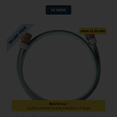
SE MERE
SPAR 21,95 DKK
Bestil nu !
og få produktet leveret indenfor 1-2 dage