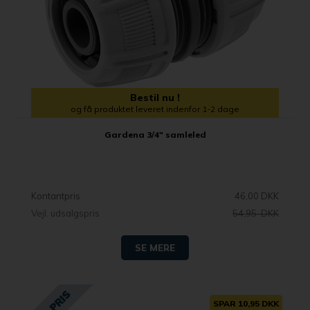
Bestil nu !
og få produktet leveret indenfor 1-2 dage
Gardena 3/4" samleled
Kontantpris
46,00 DKK
Vejl. udsalgspris
54,95 DKK
SE MERE
SPAR 10,95 DKK