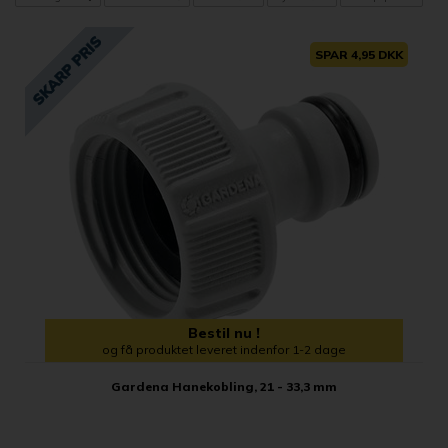
SPAR 4,95 DKK
Bestil nu !
og få produktet leveret indenfor 1-2 dage
Gardena Hanekobling, 21 - 33,3 mm