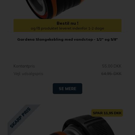
Bestil nu !
og få produktet leveret indenfor 1-2 dage
Gardena Slangekobling med vandstop - 1/2" og 5/8"
Kontantpris
55,00 DKK
Vejl. udsalgspris
64,95 DKK
SE MERE
SPAR 11,95 DKK