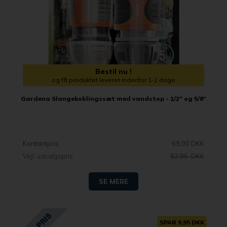
Bestil nu !
og få produktet leveret indenfor 1-2 dage
Gardena Slangekoblingssæt med vandstop - 1/2" og 5/8"
Kontantpris
69,00 DKK
Vejl. udsalgspris
82,95 DKK
SE MERE
SPAR 9,95 DKK