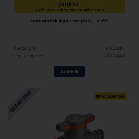
Bestil nu !
og få produktet leveret indenfor dage
Gardena Kobling 4,6 mm (3/16") - G 3/4"
Kontantpris
19,00 DKK
Vejl. udsalgspris
29,00 DKK
SE MERE
SPAR 10,95 DKK