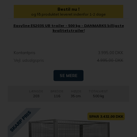
Bestil nu !
og få produktet leveret indenfor 1-2 dage
Easyline ES203S UB trailer - 500 kg - DANMARKS billigste
kvalitetstrailer!
Kontantpris
3.995,00 DKK
Vejl. udsalgspris
4.995,00 DKK
SE MERE
LÆNGDE
BREDDE
HØJDE
TOTALVÆGT
203
116
35 cm.
500 kg
SPAR 3.432,00 DKK