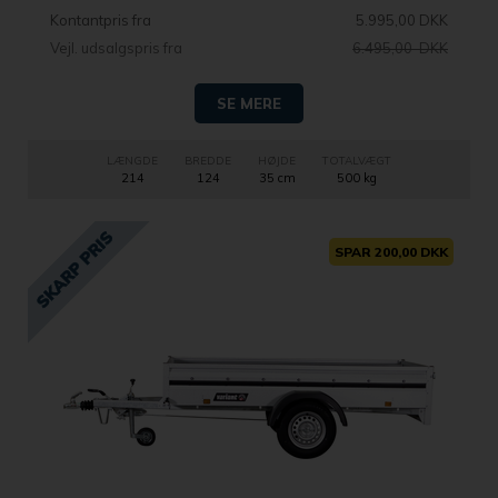
Kontantpris fra
5.995,00 DKK
Vejl. udsalgspris fra
6.495,00 DKK
SE MERE
LÆNGDE
BREDDE
HØJDE
TOTALVÆGT
214
124
35 cm
500 kg
SPAR 200,00 DKK