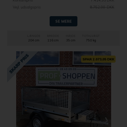
Kontantpris
7.414,95 DKK
Vejl. udsalgspris
8.752,00 DKK
SE MERE
LÆNGDE
BREDDE
HØJDE
TOTALVÆGT
204 cm
116 cm
35 cm
750 kg
SPAR 2.073,05 DKK