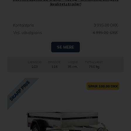
kvalitetstrailer!
Kontantpris
3.995,00 DKK
Vejl. udsalgspris
4.995,00 DKK
SE MERE
LÆNGDE
BREDDE
HØJDE
TOTALVÆGT
203
116
35 cm.
750 kg
SPAR 100,00 DKK