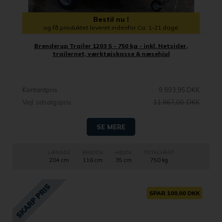
Bestil nu !
og få produktet leveret indenfor Ca. 1-21 dage
Brenderup Trailer 1203 S - 750 kg - inkl. Netsider,
trailernet, værktøjskasse & næsehjul
Kontantpris
9.893,95 DKK
Vejl. udsalgspris
11.967,00 DKK
SE MERE
LÆNGDE
BREDDE
HØJDE
TOTALVÆGT
204 cm
116 cm
35 cm
750 kg
SPAR 100,00 DKK