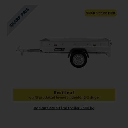
SPAR 500,00 DKK
Bestil nu !
og få produktet leveret indenfor 1-2 dage
Variant 220 S1 ladtrailer - 500 kg