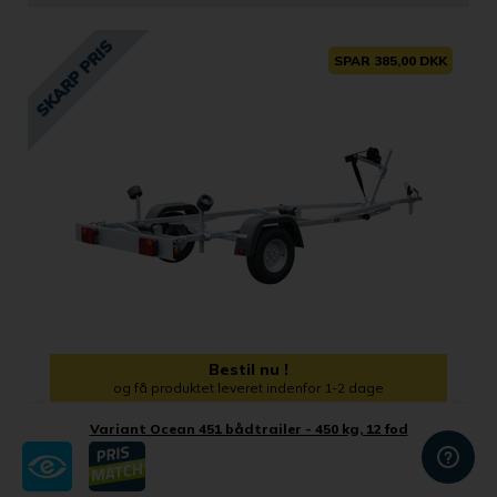
SPAR 385,00 DKK
Bestil nu !
og få produktet leveret indenfor 1-2 dage
Variant Ocean 451 bådtrailer - 450 kg, 12 fod