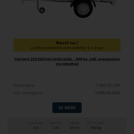
Bestil nu !
og få produktet leveret indenfor 1-2 dage
Variant 220 Edition ladtrailer - 500 kg, Inkl. presenning
og næsehjul
Kontantpris
7.890,00 DKK
Vejl. udsalgspris
7.995,00 DKK
SE MERE
LÆNGDE
BREDDE
HØJDE
TOTALVÆGT
214
124
40 cm
500 kg