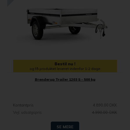
Bestil nu !
og få produktet leveret indenfor 1-2 dage
Brenderup Trailer 1203 S - 500 kg
Kontantpris
4.890,00 DKK
Vejl. udsalgspris
4.990,00 DKK
SE MERE