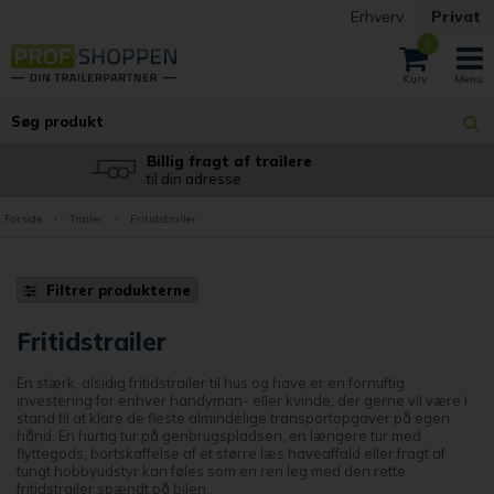
Erhverv
Privat
0
Fri Fragt
på alle havemaskiner
Forside
›
Trailer
›
Fritidstrailer
Filtrer produkterne
Fritidstrailer
En stærk, alsidig fritidstrailer til hus og have er en fornuftig
investering for enhver handyman- eller kvinde, der gerne vil være i
stand til at klare de fleste almindelige transportopgaver på egen
hånd. En hurtig tur på genbrugspladsen, en længere tur med
flyttegods, bortskaffelse af et større læs haveaffald eller fragt af
tungt hobbyudstyr kan føles som en ren leg med den rette
fritidstrailer spændt på bilen.