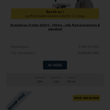
Bestil nu !
og få produktet leveret indenfor 1-2 dage
Brenderup Trailer 1203 S - 750 kg - inkl. flad presenning &
næsehjul
Kontantpris
5.945,95 DKK
Vejl. udsalgspris
6.264,00 DKK
SE MERE
LÆNGDE
BREDDE
HØJDE
204
116
35 cm.
SPAR 300,00 DKK