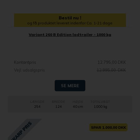
Bestil nu !
og få produktet leveret indenfor Ca. 1-21 dage
Variant 260 B Edition ladtrailer - 1000 kg
Kontantpris
12.795,00 DKK
Vejl. udsalgspris
12.995,00 DKK
SE MERE
LÆNGDE
BREDDE
HØJDE
TOTALVÆGT
254
124
40 cm
1000 kg
SPAR 1.000,00 DKK