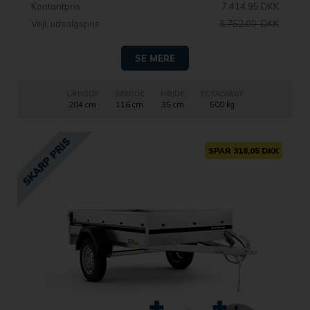
Kontantpris
7.414,95 DKK
Vejl. udsalgspris
8.752,00 DKK
SE MERE
LÆNGDE
BREDDE
HØJDE
TOTALVÆGT
204 cm
116 cm
35 cm
500 kg
SPAR 318,05 DKK