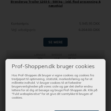
Brenderup Trailer 1203 S - 500 kg - inkl. flad presenning &
næsehjul
Kontantpris
5.945,95 DKK
Vejl. udsalgspris
6.264,00 DKK
SE MERE
LÆNGDE
BREDDE
HØJDE
204
116
35 cm.
Prof-Shoppen.dk bruger cookies
Hos Prof-Shoppen.dk bruger vi egne cookies og cookies fra
SPAR 2.073,05 DKK
tredjepart til optimering, statistik, markedsføring og for at
målrette indhold. Vi bruger cookies til at forbedrer
brugervenligheden på vores side og gør det derfor endnu
lettere for at dig at besøge og bruge Prof-Shoppen.dk. Klik på
"Fuld weboplevelse" for at give dit samtykke til brugen af
cookies.