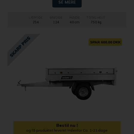
SE MERE
LÆNGDE
BREDDE
HØJDE
TOTALVÆGT
254
124
40 cm
750 kg
SPAR 600,00 DKK
Bestil nu !
og få produktet leveret indenfor Ca. 1-21 dage