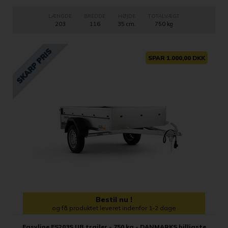
LÆNGDE
BREDDE
HØJDE
TOTALVÆGT
203
116
35 cm.
750 kg
SPAR 1.000,00 DKK
Bestil nu !
og få produktet leveret indenfor 1-2 dage
Easyline ES203S UB trailer - 750 kg - DANMARKS billigste