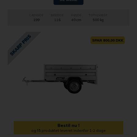
LÆNGDE
BREDDE
HØJDE
TOTALVÆGT
199
116
40 cm
500 kg
SPAR 800,00 DKK
Bestil nu !
og få produktet leveret indenfor 1-2 dage