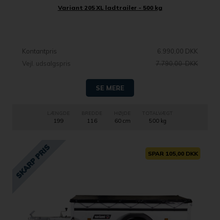
Variant 205 XL ladtrailer - 500 kg
Kontantpris
6.990,00 DKK
Vejl. udsalgspris
7.790,00 DKK
SE MERE
LÆNGDE
BREDDE
HØJDE
TOTALVÆGT
199
116
60 cm
500 kg
SPAR 105,00 DKK