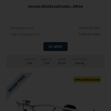
Variant 503 DS1 ladtrailer - 500 kg
Kontantpris fra
6.995,00 DKK
Vejl. udsalgspris fra
7.595,00 DKK
SE MERE
LÆNGDE
BREDDE
HØJDE
TOTALVÆGT
199
116
35 cm
500 kg
SPAR 800,00 DKK