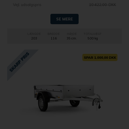
Vejl. udsalgspris
10.422,00 DKK
SE MERE
LÆNGDE
BREDDE
HØJDE
TOTALVÆGT
203
116
35 cm.
500 kg
SPAR 1.000,00 DKK