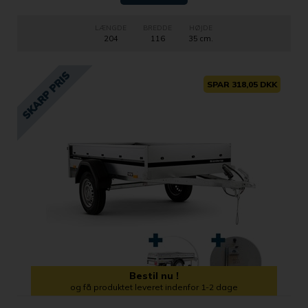
LÆNGDE
BREDDE
HØJDE
204
116
35 cm.
SPAR 318,05 DKK
Bestil nu !
og få produktet leveret indenfor 1-2 dage