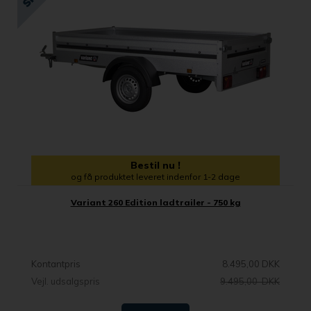
Bestil nu !
og få produktet leveret indenfor 1-2 dage
Variant 260 Edition ladtrailer - 750 kg
Kontantpris
8.495,00 DKK
Vejl. udsalgspris
9.495,00 DKK