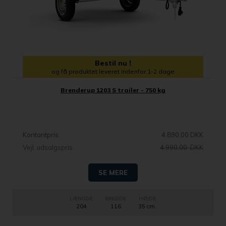
Bestil nu !
og få produktet leveret indenfor 1-2 dage
Brenderup 1203 S trailer - 750 kg
Kontantpris
4.890,00 DKK
Vejl. udsalgspris
4.990,00 DKK
SE MERE
LÆNGDE
BREDDE
HØJDE
204
116
35 cm.