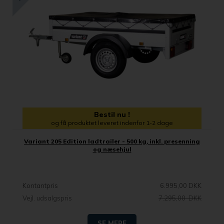
Bestil nu !
og få produktet leveret indenfor 1-2 dage
Variant 205 Edition ladtrailer - 500 kg, inkl. presenning
og næsehjul
Kontantpris
6.995,00 DKK
Vejl. udsalgspris
7.295,00 DKK
SE MERE