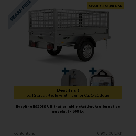
SPAR 3.432,00 DKK
Bestil nu !
og få produktet leveret indenfor Ca. 1-21 dage
Easyline ES203S UB trailer inkl. netsider, trailernet og
næsehjul - 500 kg
Kontantpris
6.990,00 DKK