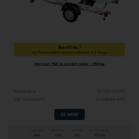
Bestil nu !
og få produktet leveret indenfor 1-2 dage
Variant 750 JS jetskitrailer - 750 kg
Kontantpris
10.295,00 DKK
Vejl. udsalgspris
11.095,00 DKK
SE MERE
LÆNGDE
BREDDE
HØJDE
TOTALVÆGT
446
158
82
750 kg