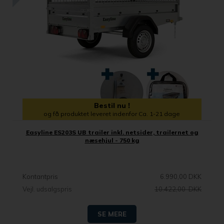
Bestil nu !
og få produktet leveret indenfor Ca. 1-21 dage
Easyline ES203S UB trailer inkl. netsider, trailernet og
næsehjul - 750 kg
Kontantpris
6.990,00 DKK
Vejl. udsalgspris
10.422,00 DKK
SE MERE