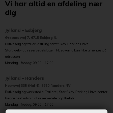
Vi har altid en afdeling nær
dig
Jylland - Esbjerg
Øresundsvej 7, 6715 Esbjerg N.
Butikssalg og trailerudstilling samt Skov, Park og Have
Stort web- og reservedelslager | Husqvarna kan ikke afhentes på
adressen
Mandag - fredag: 09:00 - 17:00
Jylland - Randers
Hobrovej 335 (Hal 4), 8920 Randers NV.
Butikssalg og værksted til Trailere | Stor Skov, Park og Have center
Begrænset udvalg af reservedele og tilbehør
Mandag - fredag: 09:00 - 17:00