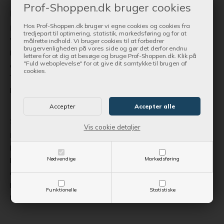
Prof-Shoppen.dk bruger cookies
Fyn
Hos Prof-Shoppen.dk bruger vi egne cookies og cookies fra
Byllerup 8, 5580 Nørre Aaby
tredjepart til optimering, statistik, markedsføring og for at
Værksted | Salg og udstilling af trailere
målrette indhold. Vi bruger cookies til at forbedrer
brugervenligheden på vores side og gør det derfor endnu
Reservedele, tilbehør og have- og parkprodukter kan ikke
lettere for at dig at besøge og bruge Prof-Shoppen.dk. Klik på
"Fuld weboplevelse" for at give dit samtykke til brugen af
afhentes på adressen
cookies.
Torsdag 09.00-17.00 eller efter aftale
Bemærk: Lukket i uge 28 og uge 29
Sjælland
Vis cookie detaljer
Rugvænget 5, 4100 Ringsted
Butikssalg og værksted | Trailercenter
Nødvendige
Markedsføring
Få havetraktorer | Have- og parkprodukter kan ikke afhentes på
adressen
Mandag - fredag: 09.00 - 17.00 · Søndag: 11.00 - 15.00
Funktionelle
Statistiske
Bemærk: Lukket alle søndage i juli og august