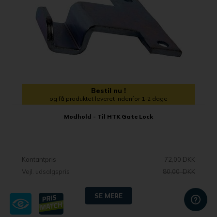
Bestil nu !
og få produktet leveret indenfor 1-2 dage
Modhold - Til HTK Gate Lock
Kontantpris
72,00 DKK
Vejl. udsalgspris
80,00 DKK
SE MERE