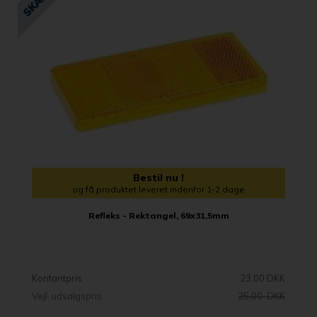
Bestil nu !
og få produktet leveret indenfor 1-2 dage
Refleks - Rektangel, 69x31,5mm
Kontantpris
23,00 DKK
Vejl. udsalgspris
25,00 DKK