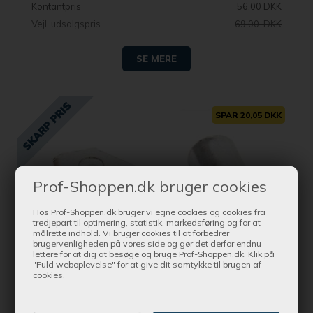
Kontantpris
56,00 DKK
Vejl. udsalgspris
69,00 DKK
SE MERE
SPAR 20,05 DKK
Prof-Shoppen.dk bruger cookies
Hos Prof-Shoppen.dk bruger vi egne cookies og cookies fra
tredjepart til optimering, statistik, markedsføring og for at
målrette indhold. Vi bruger cookies til at forbedrer
brugervenligheden på vores side og gør det derfor endnu
lettere for at dig at besøge og bruge Prof-Shoppen.dk. Klik på
"Fuld weboplevelse" for at give dit samtykke til brugen af
cookies.
Bestil nu !