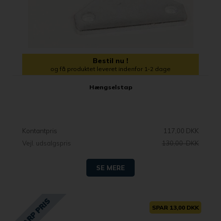
Bestil nu !
og få produktet leveret indenfor 1-2 dage
Hængselstap
Kontantpris
117,00 DKK
Vejl. udsalgspris
130,00 DKK
SE MERE
SPAR 13,00 DKK