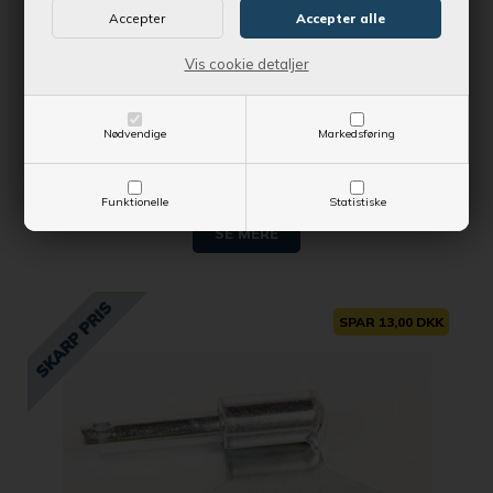
og få produktet leveret indenfor 1-2 dage
Hængsel - Til for-/bagsmæk
Vis cookie detaljer
Nødvendige
Markedsføring
Kontantpris
94,95 DKK
Vejl. udsalgspris
115,00 DKK
Funktionelle
Statistiske
SE MERE
SPAR 13,00 DKK