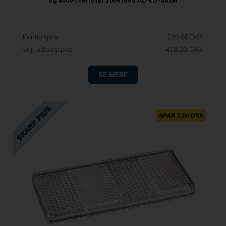
og 4000-, serie før 2005 med AL-KO-aksel
Kontantpris
239,00 DKK
Vejl. udsalgspris
419,00 DKK
SE MERE
SPAR 2,00 DKK