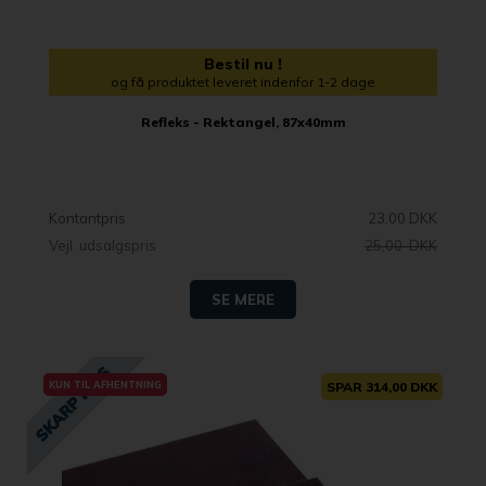
Bestil nu !
og få produktet leveret indenfor 1-2 dage
Refleks - Rektangel, 87x40mm
Kontantpris
23,00 DKK
Vejl. udsalgspris
25,00 DKK
SE MERE
KUN TIL AFHENTNING
SPAR 314,00 DKK