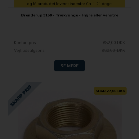
og få produktet leveret indenfor Ca. 1-21 dage
Brenderup 3150 - Trækvange - Højre eller venstre
Kontantpris
882,00 DKK
Vejl. udsalgspris
980,00 DKK
SE MERE
SPAR 27,00 DKK