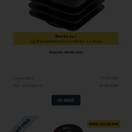
Bestil nu !
og få produktet leveret indenfor 1-2 dage
Dupsko 34x34 mm.
Kontantpris
14,00 DKK
Vejl. udsalgspris
15,00 DKK
SE MERE
SPAR 140,00 DKK