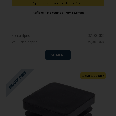
og få produktet leveret indenfor 1-2 dage
Refleks - Rektangel, 69x31,5mm
Kontantpris
32,00 DKK
Vejl. udsalgspris
35,00 DKK
SE MERE
SPAR 1,00 DKK