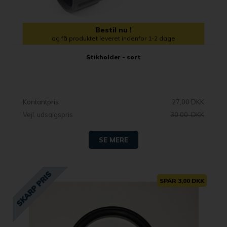
Bestil nu !
og få produktet leveret indenfor 1-2 dage
Stikholder - sort
Kontantpris
27,00 DKK
Vejl. udsalgspris
30,00 DKK
SE MERE
SPAR 3,00 DKK