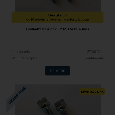
Bestil nu !
og få produktet leveret indenfor 1-2 dage
Hjulboltsæt 4-pak - M12, 1,5x42, 4-huls
Kontantpris
27,00 DKK
Vejl. udsalgspris
31,00 DKK
SE MERE
SPAR 3,00 DKK