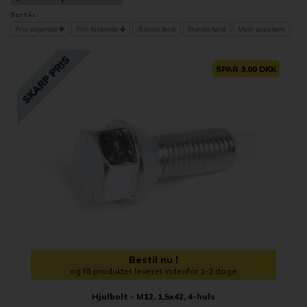
Sortér
Pris stigende
Pris faldende
Ældste først
Nyeste først
Mest populære
SPAR 3,00 DKK
Bestil nu !
og få produktet leveret indenfor 1-2 dage
Hjulbolt - M12, 1,5x42, 4-huls