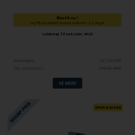
Bestil nu !
og få produktet leveret indenfor 1-2 dage
Lukketøj Til netsider, Midi
Kontantpris
117,00 DKK
Vejl. udsalgspris
130,00 DKK
SE MERE
SPAR 8,00 DKK