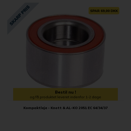
SPAR 69,00 DKK
Bestil nu !
og få produktet leveret indenfor 1-2 dage
Kompaktleje - Knott & AL-KO 2051 EC 64/34/37