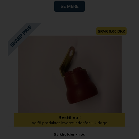
SE MERE
SPAR 9,00 DKK
Bestil nu !
og få produktet leveret indenfor 1-2 dage
Stikholder - rød