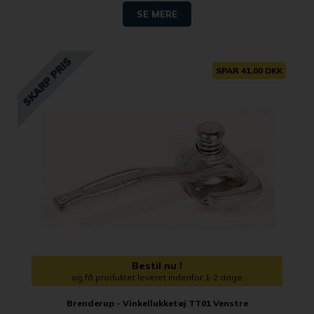
SE MERE
SPAR 41,00 DKK
Bestil nu !
og få produktet leveret indenfor 1-2 dage
Brenderup - Vinkellukketøj TT01 Venstre