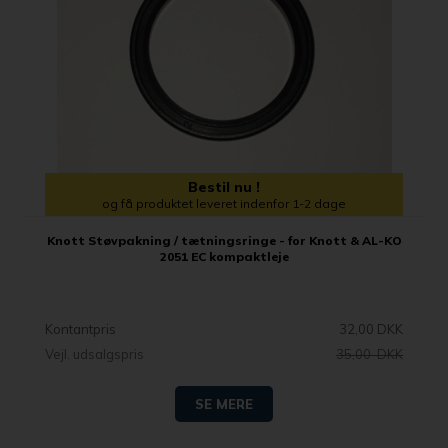
Bestil nu !
og få produktet leveret indenfor 1-2 dage
Knott Støvpakning / tætningsringe - for Knott & AL-KO
2051 EC kompaktleje
Kontantpris
32,00 DKK
Vejl. udsalgspris
35,00 DKK
SE MERE