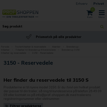
Erhverv
Privat
0
BILLIG fragt
Fast billig fragt
Forside
›
Trailertilbehør & reservedele
›
Mærker
›
Brenderup-
tilbehør
›
Tilbehør til Brenderup fritidstrailere
›
Brenderup 3150
tilbehør og reservedele
›
3150 - Reservedele
3150 - Reservedele
Her finder du reservedele til 3150 S
Produkterne er til nyere model 3150. Er du i tvivl om hvilket produkt
der passer til din trailer, så ring til kundeservice på telefon 28 49 09
09 eller kontakt os på info@prof-shoppen.dk med trailerens
registreringsnummer eller stelnummer.
Filtrer produkterne