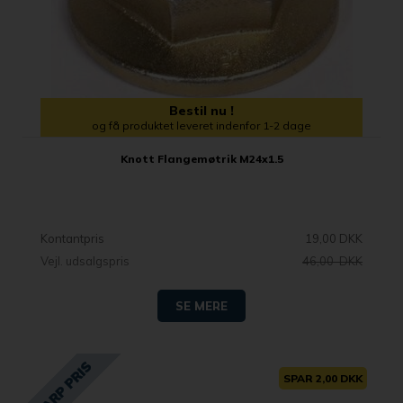
Bestil nu !
og få produktet leveret indenfor 1-2 dage
Knott Flangemøtrik M24x1.5
Kontantpris
19,00 DKK
Vejl. udsalgspris
46,00 DKK
SE MERE
SPAR 2,00 DKK