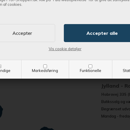
n af cookies.
Vi har 
Jylland - E
Øresundsvej 7,
Vis cookie detaljer
Butikssalg og tr
Stort web- og r
Mandag - fredag
ndige
Markedsføring
Funktionelle
Stat
Jylland - 
Hobrovej 335 (
Butikssalg og væ
Begrænset udval
Mandag - fredag