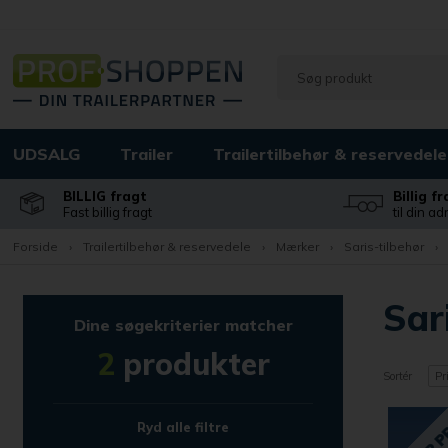
UDSALG
Trailer
Trailertilbehør & reservedele
BILLIG fragt
Billig f
Fast billig fragt
til din a
Forside
›
Trailertilbehør & reservedele
›
Mærker
›
Saris-tilbehør
›
Sar
Dine søgekriterier matcher
2
produkter
Sortér
Pr
Ryd alle filtre