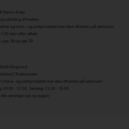
80 Nørre Aaby
g udstilling af trailere
lbehør og have- og parkprodukter kan ikke afhentes på adressen
.00 eller efter aftale
i uge 28 og uge 29
4100 Ringsted
rksted | Trailercenter
r | Have- og parkprodukter kan ikke afhentes på adressen
: 09.00 - 17.00 · Søndag: 11.00 - 15.00
lle søndage i juli og august