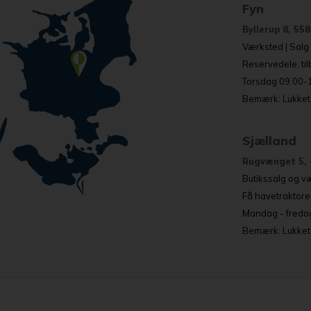
Fyn
Byllerup 8, 55
Værksted | Salg o
Reservedele, ti
Torsdag 09.00-17
Bemærk: Lukket 
Sjælland
Rugvænget 5, 
Butikssalg og væ
Få havetraktore
Mandag - fredag
Bemærk: Lukket a