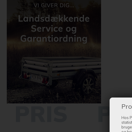
Pro
Hos P
statis
bruge
og br