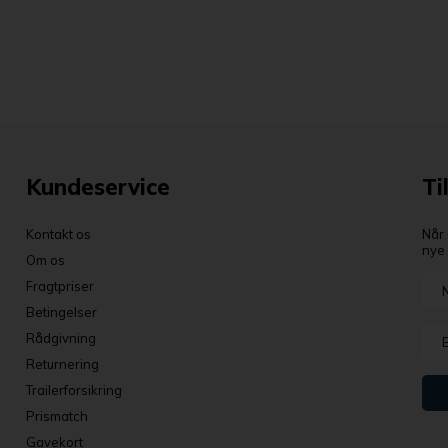
Kundeservice
Ti
Kontakt os
Når 
nye 
Om os
Fragtpriser
Betingelser
Rådgivning
Returnering
Trailerforsikring
Prismatch
Gavekort