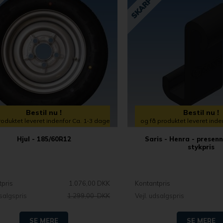
Bestil nu !
Bestil nu !
roduktet leveret indenfor Ca. 1-3 dage
og få produktet leveret ind
Hjul - 185/60R12
Saris - Henra - presen
stykpris
tpris
1.076,00 DKK
Kontantpris
dsalgspris
1.299,00 DKK
Vejl. udsalgspris
SE MERE
SE MERE