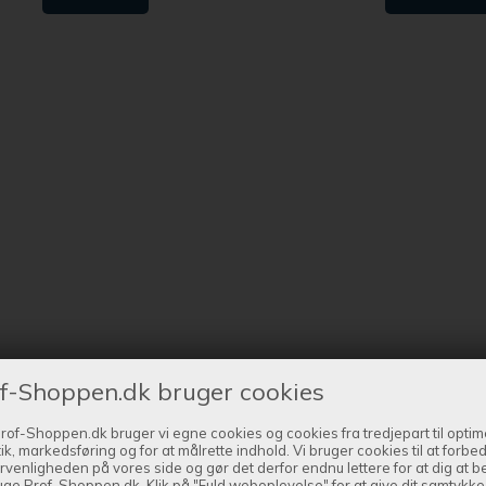
f-Shoppen.dk bruger cookies
rof-Shoppen.dk bruger vi egne cookies og cookies fra tredjepart til optim
tik, markedsføring og for at målrette indhold. Vi bruger cookies til at forbe
rvenligheden på vores side og gør det derfor endnu lettere for at dig at 
uge Prof-Shoppen.dk. Klik på "Fuld weboplevelse" for at give dit samtykke t