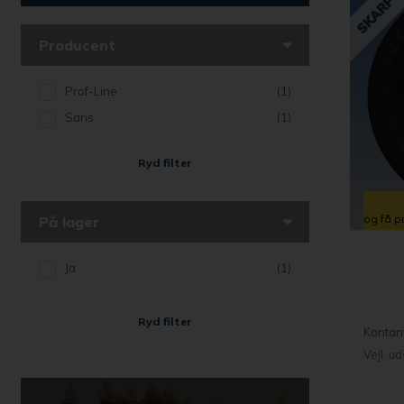
Producent
Prof-Line
(1)
Saris
(1)
Ryd filter
og få p
På lager
Ja
(1)
Ryd filter
Kontan
Vejl. u