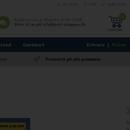
JYLLAND
FYN
SJÆLLAND
0
Kundeservice er åben fra
10:00-13:00
Skriv til os på
info@prof-shoppen.dk
0,00 DKK
sted
Gavekort
Erhverv
Privat
iner
Prismatch på alle produkter
SPAR 5,00 DKK