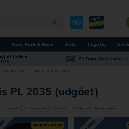
Skov, Park & Have
Auto
Legetøj
Værk
ragt af trailere
Fri Fragt
på alle havemask
dresse
Saris Platform
›
Saris PL 2035 (udgået)
is PL 2035 (udgået)
is stigende
Pris faldende
Ældste først
Nyeste først
Mest populære
SPAR 223,00 DKK