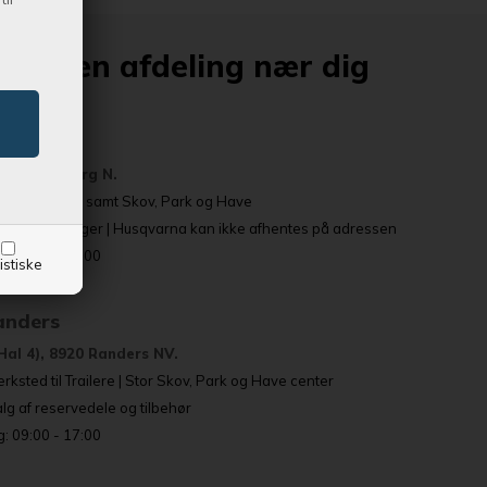
altid en afdeling nær dig
sbjerg
 6715 Esbjerg N.
ailerudstilling samt Skov, Park og Have
eservedelslager | Husqvarna kan ikke afhentes på adressen
: 09:00 - 17:00
istiske
Randers
Hal 4), 8920 Randers NV.
rksted til Trailere | Stor Skov, Park og Have center
g af reservedele og tilbehør
: 09:00 - 17:00