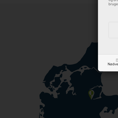
bruge
Nødve