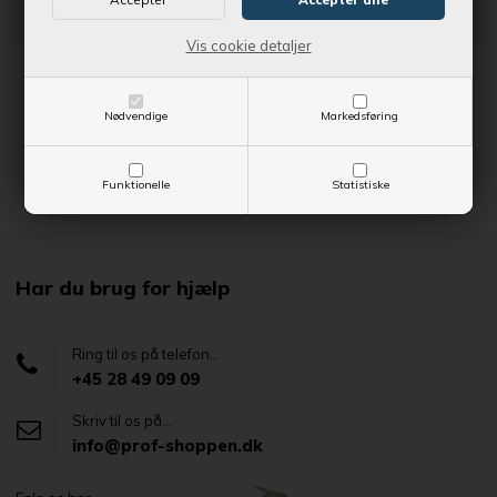
Vis cookie detaljer
Nødvendige
Markedsføring
Funktionelle
Statistiske
Har du brug for hjælp
Ring til os på telefon...
+45 28 49 09 09
Skriv til os på...
info@prof-shoppen.dk