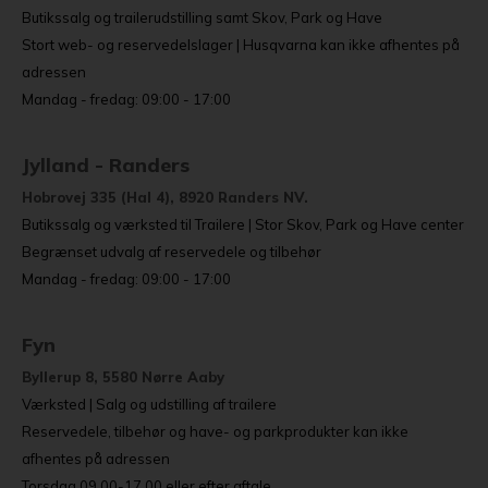
Butikssalg og trailerudstilling samt Skov, Park og Have
Stort web- og reservedelslager | Husqvarna kan ikke afhentes på
adressen
Mandag - fredag: 09:00 - 17:00
Jylland - Randers
Hobrovej 335 (Hal 4), 8920 Randers NV.
Butikssalg og værksted til Trailere | Stor Skov, Park og Have center
Begrænset udvalg af reservedele og tilbehør
Mandag - fredag: 09:00 - 17:00
Fyn
Byllerup 8, 5580 Nørre Aaby
Værksted | Salg og udstilling af trailere
Reservedele, tilbehør og have- og parkprodukter kan ikke
afhentes på adressen
Torsdag 09.00-17.00 eller efter aftale