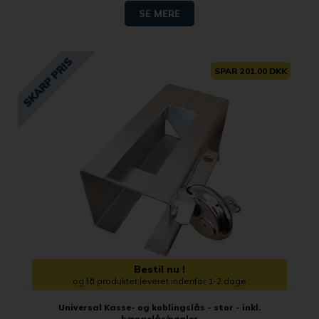
SE MERE
SPAR 201,00 DKK
Bestil nu !
og få produktet leveret indenfor 1-2 dage
Universal Kasse- og koblingslås - stor - inkl.
hængelås/nøgler