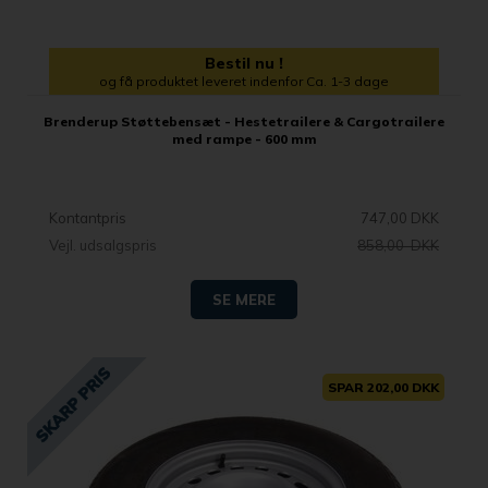
Bestil nu !
og få produktet leveret indenfor Ca. 1-3 dage
Brenderup Støttebensæt - Hestetrailere & Cargotrailere
med rampe - 600 mm
Kontantpris
747,00 DKK
Vejl. udsalgspris
858,00 DKK
SE MERE
SPAR 202,00 DKK