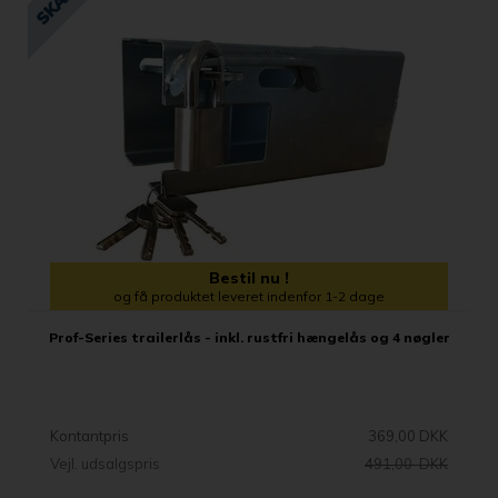
Bestil nu !
og få produktet leveret indenfor 1-2 dage
Prof-Series trailerlås - inkl. rustfri hængelås og 4 nøgler
Kontantpris
369,00 DKK
Vejl. udsalgspris
491,00 DKK