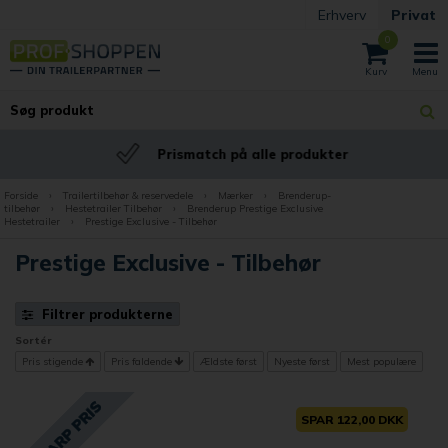
Erhverv
Privat
0
Prismatch på alle produkter
Forside
›
Trailertilbehør & reservedele
›
Mærker
›
Brenderup-
tilbehør
›
Hestetrailer Tilbehør
›
Brenderup Prestige Exclusive
Hestetrailer
›
Prestige Exclusive - Tilbehør
Prestige Exclusive - Tilbehør
Filtrer produkterne
Sortér
Pris stigende
Pris faldende
Ældste først
Nyeste først
Mest populære
SPAR 122,00 DKK