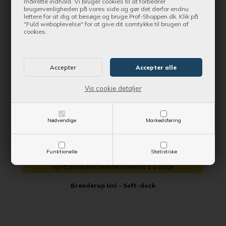
målrette indhold. Vi bruger cookies til at forbedrer
brugervenligheden på vores side og gør det derfor endnu
lettere for at dig at besøge og bruge Prof-Shoppen.dk. Klik på
SPAR 16,00 DKK
"Fuld weboplevelse" for at give dit samtykke til brugen af
cookies.
Vis cookie detaljer
Nødvendige
Markedsføring
Funktionelle
Statistiske
Bestil nu !
og få produktet leveret indenfor 1-2 dage
Brenderup Uni - Soft-dock