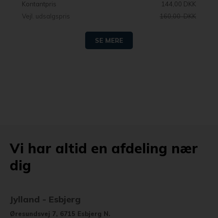
Kontantpris
144,00 DKK
Vejl. udsalgspris
160,00 DKK
SE MERE
Vi har altid en afdeling nær
dig
Jylland - Esbjerg
Øresundsvej 7, 6715 Esbjerg N.