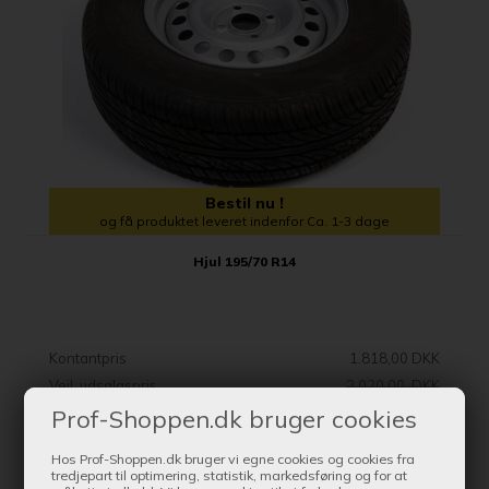
Bestil nu !
og få produktet leveret indenfor Ca. 1-3 dage
Hjul 195/70 R14
Kontantpris
1.818,00 DKK
Vejl. udsalgspris
2.020,00 DKK
Prof-Shoppen.dk bruger cookies
SE MERE
Hos Prof-Shoppen.dk bruger vi egne cookies og cookies fra
tredjepart til optimering, statistik, markedsføring og for at