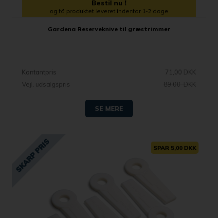
Bestil nu !
og få produktet leveret indenfor 1-2 dage
Gardena Reserveknive til græstrimmer
Kontantpris
71,00 DKK
Vejl. udsalgspris
89,00 DKK
SE MERE
SPAR 5,00 DKK