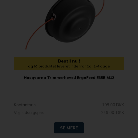
Bestil nu !
og få produktet leveret indenfor Ca. 1-4 dage
Husqvarna Trimmerhoved ErgoFeed E35B M12
Kontantpris
199,00 DKK
Vejl. udsalgspris
249,00 DKK
SE MERE