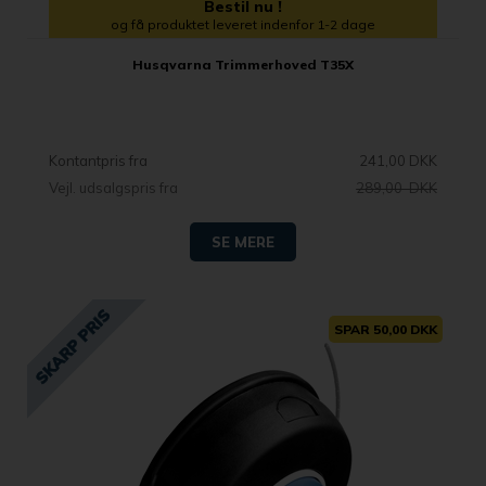
Bestil nu !
og få produktet leveret indenfor 1-2 dage
Husqvarna Trimmerhoved T35X
Kontantpris fra
241,00 DKK
Vejl. udsalgspris fra
289,00 DKK
SE MERE
SPAR 50,00 DKK