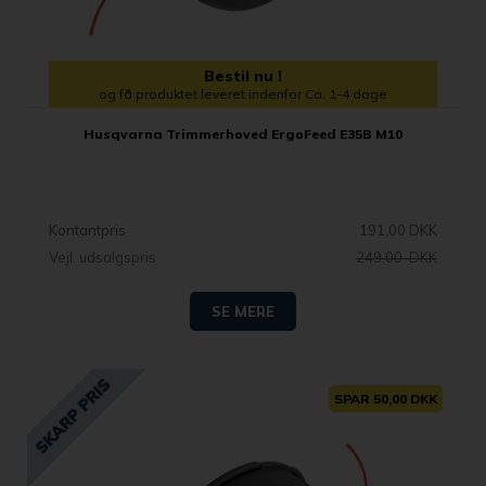
Bestil nu !
og få produktet leveret indenfor Ca. 1-4 dage
Husqvarna Trimmerhoved ErgoFeed E35B M10
Kontantpris
191,00 DKK
Vejl. udsalgspris
249,00 DKK
SE MERE
SPAR 50,00 DKK