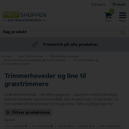
Erhverv
Privat
0
BILLIG fragt
Fast billig fragt
Forside
›
Skov, Park & Have
›
Håndholdte maskiner
›
Græstrimmere, buskryddere og multimaskiner
›
Trimmerhoveder og
line til græstrimmere
Trimmerhoveder og line til
græstrimmere
Græstrimmere bør - alt efter opgaven - udstyres med forskellige
trimmerhoveder og trimmertråde. Der er løsninger til det hele - vi
har samlet alt det bedste fra Husqvarna, Stihl og Stiga lige her.
Filtrer produkterne
Sortér
Pris stigende
Pris faldende
Ældste først
Nyeste først
Mest populære