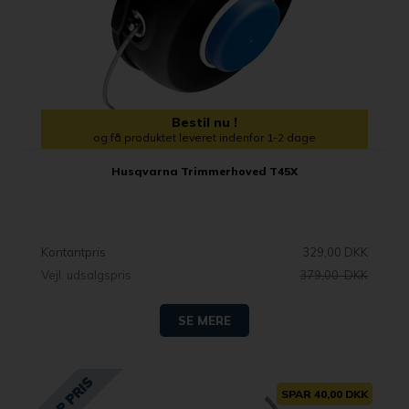
Bestil nu !
og få produktet leveret indenfor 1-2 dage
Husqvarna Trimmerhoved T45X
Kontantpris
329,00 DKK
Vejl. udsalgspris
379,00 DKK
SE MERE
SPAR 40,00 DKK