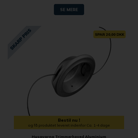
SE MERE
SPAR 20,00 DKK
Bestil nu !
og få produktet leveret indenfor Ca. 1-4 dage
Husqvarna Trimmerhoved Aluminium