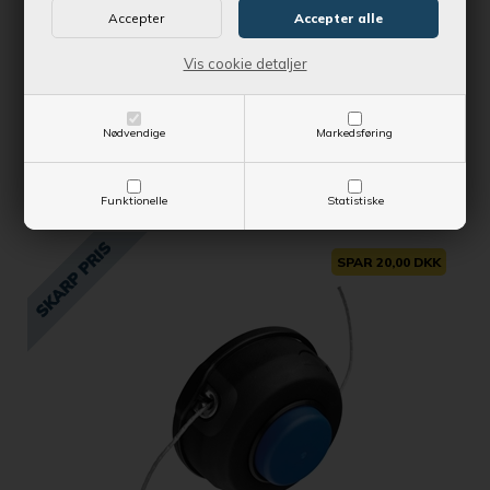
Vis cookie detaljer
Kontantpris
399,00 DKK
Vejl. udsalgspris
439,00 DKK
Nødvendige
Markedsføring
SE MERE
Funktionelle
Statistiske
SPAR 20,00 DKK