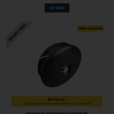
SE MERE
SPAR 50,00 DKK
Bestil nu !
og få produktet leveret indenfor Ca. 1-4 dage
Husqvarna Trimmerhoved Trimmy SII