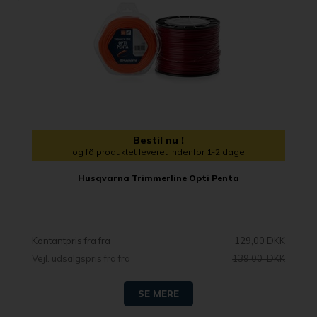
Bestil nu !
og få produktet leveret indenfor 1-2 dage
Husqvarna Trimmerline Opti Penta
Kontantpris fra
129,00 DKK
Vejl. udsalgspris fra
139,00 DKK
SE MERE