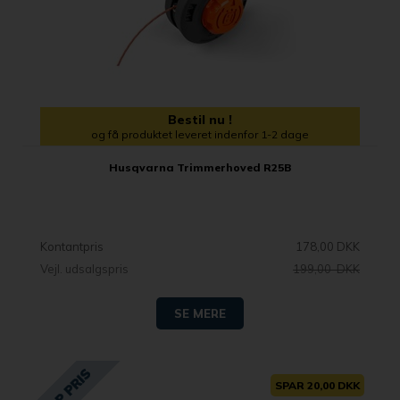
Bestil nu !
og få produktet leveret indenfor 1-2 dage
Husqvarna Trimmerhoved R25B
Kontantpris
178,00 DKK
Vejl. udsalgspris
199,00 DKK
SE MERE
SPAR 20,00 DKK