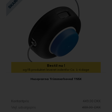
Bestil nu !
og få produktet leveret indenfor Ca. 1-4 dage
Husqvarna Trimmerhoved T55X
Kontantpris
449,00 DKK
Vejl. udsalgspris
489,00 DKK