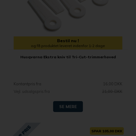
Bestil nu !
og få produktet leveret indenfor 1-2 dage
Husqvarna Ekstra kniv til Tri-Cut-trimmerhoved
Kontantpris fra
16,00 DKK
Vejl. udsalgspris fra
21,00 DKK
SE MERE
SPAR 105,00 DKK