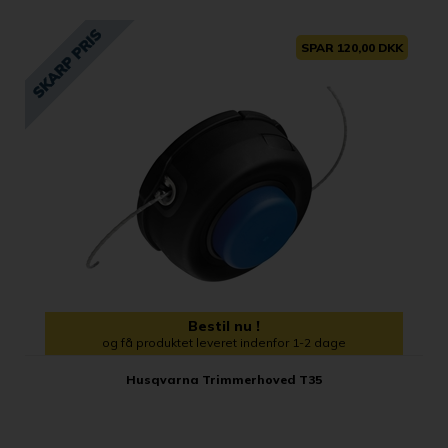
SPAR 120,00 DKK
Bestil nu !
og få produktet leveret indenfor 1-2 dage
Husqvarna Trimmerhoved T35