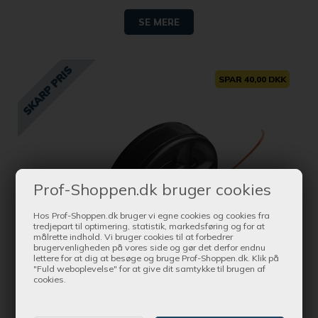
SE MERE
SPAR 40,00 DKK
Prof-Shoppen.dk bruger cookies
Hos Prof-Shoppen.dk bruger vi egne cookies og cookies fra
tredjepart til optimering, statistik, markedsføring og for at
målrette indhold. Vi bruger cookies til at forbedrer
brugervenligheden på vores side og gør det derfor endnu
lettere for at dig at besøge og bruge Prof-Shoppen.dk. Klik på
"Fuld weboplevelse" for at give dit samtykke til brugen af
Bestil nu !
cookies.
og få produktet leveret indenfor 1-2 dage
Husqvarna Trimmerhoved Superauto II