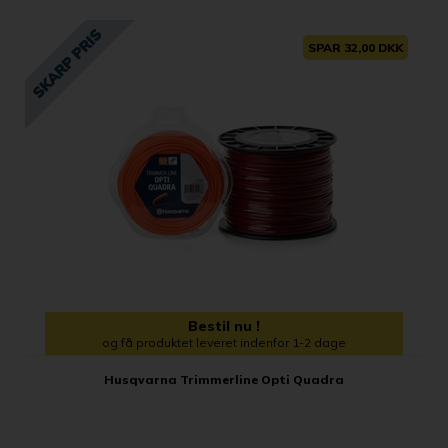
SPAR 32,00 DKK
Bestil nu !
og få produktet leveret indenfor 1-2 dage
Husqvarna Trimmerline Opti Quadra