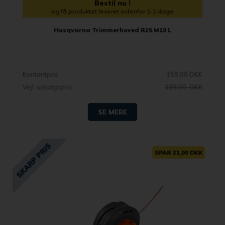
Bestil nu !
og få produktet leveret indenfor 1-2 dage
Husqvarna Trimmerhoved R25 M10 L
Kontantpris
159,00 DKK
Vejl. udsalgspris
199,00 DKK
SE MERE
SPAR 21,00 DKK