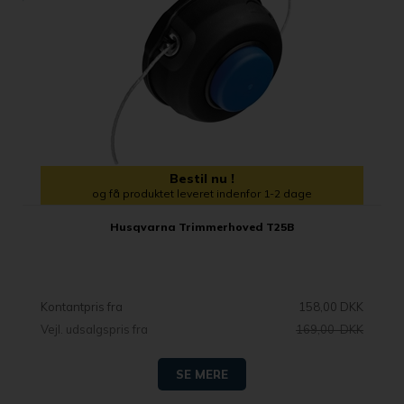
Bestil nu !
og få produktet leveret indenfor 1-2 dage
Husqvarna Trimmerhoved T25B
Kontantpris fra
158,00 DKK
Vejl. udsalgspris fra
169,00 DKK
SE MERE