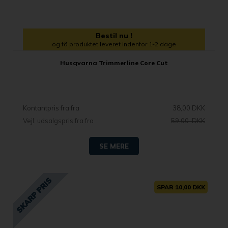
Bestil nu !
og få produktet leveret indenfor 1-2 dage
Husqvarna Trimmerline Core Cut
Kontantpris fra
38,00 DKK
Vejl. udsalgspris fra
59,00 DKK
SE MERE
SPAR 10,00 DKK