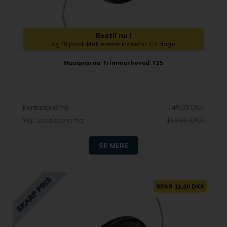
Bestil nu !
og få produktet leveret indenfor 1-2 dage
Husqvarna Trimmerhoved T25
Kontantpris fra
149,00 DKK
Vejl. udsalgspris fra
169,00 DKK
SE MERE
SPAR 11,00 DKK