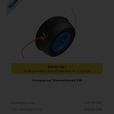
Bestil nu !
og få produktet leveret indenfor Ca. 1-4 dage
Husqvarna Trimmerhoved S35
Kontantpris fra
179,00 DKK
Vejl. udsalgspris fra
199,00 DKK