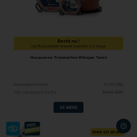
Bestil nu !
og få produktet leveret indenfor 1-2 dage
Husqvarna Trimmerline Whisper Twist
Kontantpris fra
37,00 DKK
Vejl. udsalgspris fra
59,00 DKK
SE MERE
SPAR 197,00 DKK