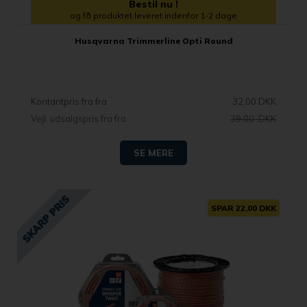
Bestil nu !
og få produktet leveret indenfor 1-2 dage
Husqvarna Trimmerline Opti Round
Kontantpris fra
32,00 DKK
Vejl. udsalgspris fra
39,00 DKK
SE MERE
SPAR 22,00 DKK