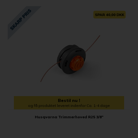
SPAR 40,00 DKK
Bestil nu !
og få produktet leveret indenfor Ca. 1-4 dage
Husqvarna Trimmerhoved R25 3/8"