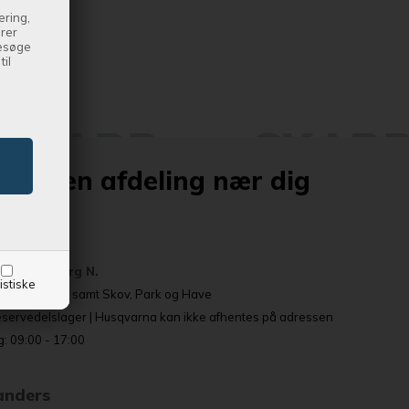
ering,
drer
besøge
il
altid en afdeling nær dig
sbjerg
 6715 Esbjerg N.
istiske
ailerudstilling samt Skov, Park og Have
eservedelslager | Husqvarna kan ikke afhentes på adressen
: 09:00 - 17:00
Randers