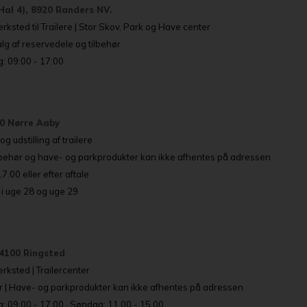
Hal 4), 8920 Randers NV.
rksted til Trailere | Stor Skov, Park og Have center
g af reservedele og tilbehør
: 09:00 - 17:00
80 Nørre Aaby
g udstilling af trailere
lbehør og have- og parkprodukter kan ikke afhentes på adressen
.00 eller efter aftale
i uge 28 og uge 29
4100 Ringsted
rksted | Trailercenter
r | Have- og parkprodukter kan ikke afhentes på adressen
: 09.00 - 17.00 · Søndag: 11.00 - 15.00