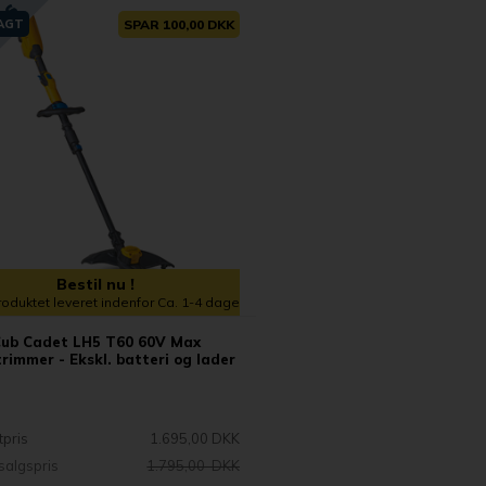
RAGT
SPAR 100,00 DKK
Bestil nu !
roduktet leveret indenfor Ca. 1-4 dage
ub Cadet LH5 T60 60V Max
rimmer - Ekskl. batteri og lader
tpris
1.695,00 DKK
dsalgspris
1.795,00 DKK