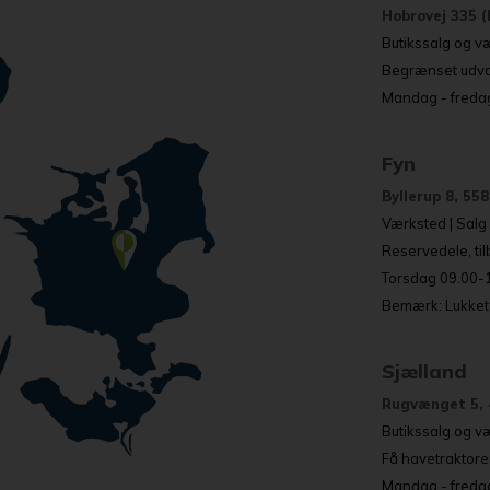
Hobrovej 335 (
Butikssalg og væ
Begrænset udval
Mandag - fredag
Fyn
Byllerup 8, 55
Værksted | Salg o
Reservedele, ti
Torsdag 09.00-17
Bemærk: Lukket 
Sjælland
Rugvænget 5, 
Butikssalg og væ
Få havetraktore
Mandag - fredag