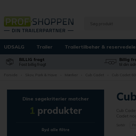
UDSALG
Trailer
Trailertilbehør & reservedele
BILLIG fragt
Billig f
Fast billig fragt
til din a
Forside
›
Skov, Park & Have
›
Mærker
›
Cub Cadet
›
Cub Cadet 60
Cub
Dine søgekriterier matcher
1
produkter
Cub Cadet
Cadet nog
Sortér
Pr
Ryd alle filtre