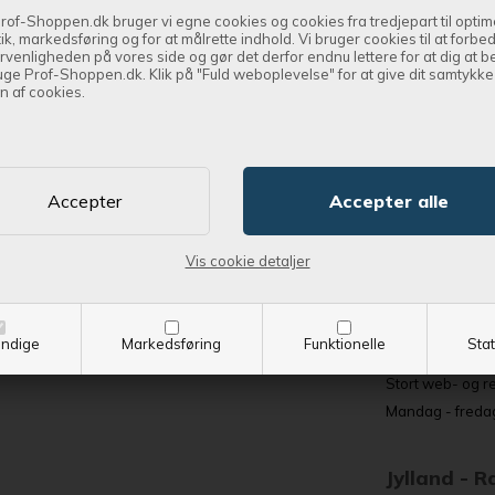
rof-Shoppen.dk bruger vi egne cookies og cookies fra tredjepart til optim
tik, markedsføring og for at målrette indhold. Vi bruger cookies til at forbe
rvenligheden på vores side og gør det derfor endnu lettere for at dig at 
uge Prof-Shoppen.dk. Klik på "Fuld weboplevelse" for at give dit samtykke t
n af cookies.
Vi har 
Vis cookie detaljer
Jylland - E
Øresundsvej 7,
ndige
Markedsføring
Funktionelle
Stat
Butikssalg og tr
Stort web- og r
Mandag - fredag
Jylland - 