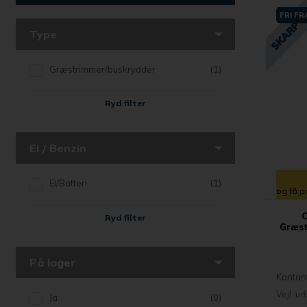
FRI F
Type
Græstrimmer/buskrydder
(1)
Ryd filter
El / Benzin
El/Batteri
(1)
og få p
C
Ryd filter
Græst
På lager
Kontan
Vejl. u
Ja
(0)