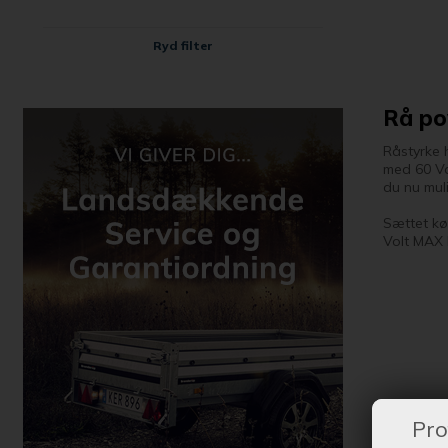
Ryd filter
Rå po
Råstyrke 
med 60 Vo
du nu mul
Sættet kø
Volt MAX 
Pro