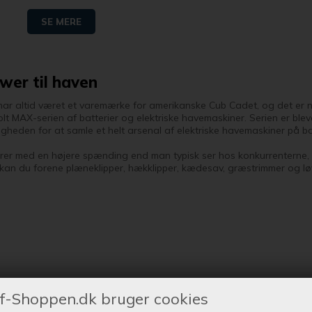
SE MERE
wer til haven
har altid været et varemærke for amerikanske Cub Cadet, og det er net
lt MAX-serien af batterier og elektriske havemaskiner. Serien er bl
igheden for at samle et helt arsenal af elektriske havemaskiner på
rer med en højere spænding end man typisk ser hos konkurrenterne, 
kan du forene plæneklipper, hækklipper, kædesav, græstrimmer og l
f-Shoppen.dk bruger cookies