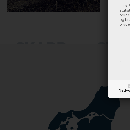
Hos P
statis
bruge
og br
bruge
Nødve