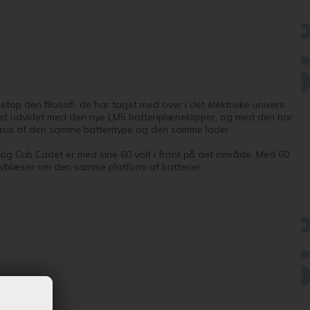
op den filosofi, de har taget med over i det elektriske univers
evet udvidet med den nye LM5 batteriplæneklipper, og med den har
 basis af den samme batteritype og den samme lader.
og Cub Cadet er med sine 60 volt i front på det område. Med 60
øvblæser om den samme platform af batterier.