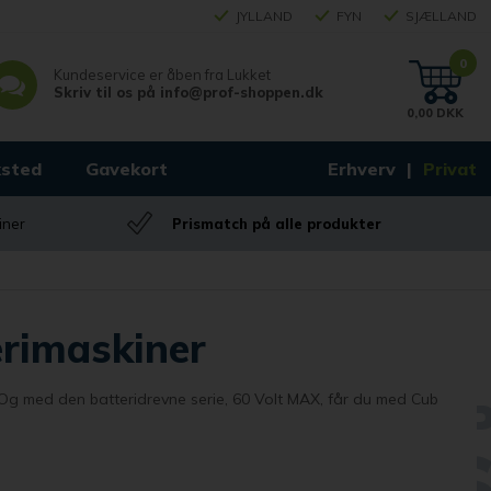
JYLLAND
FYN
SJÆLLAND
0
Kundeservice er åben fra
Lukket
Skriv til os på
info@prof-shoppen.dk
0,00 DKK
sted
Gavekort
Erhverv
Privat
iner
Prismatch på alle produkter
rimaskiner
. Og med den batteridrevne serie, 60 Volt MAX, får du med Cub