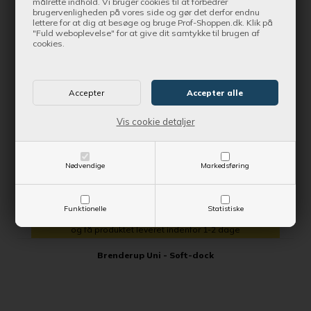
målrette indhold. Vi bruger cookies til at forbedrer
brugervenligheden på vores side og gør det derfor endnu
lettere for at dig at besøge og bruge Prof-Shoppen.dk. Klik på
SPAR 16,00 DKK
"Fuld weboplevelse" for at give dit samtykke til brugen af
cookies.
Vis cookie detaljer
Nødvendige
Markedsføring
Funktionelle
Statistiske
Bestil nu !
og få produktet leveret indenfor 1-2 dage
Brenderup Uni - Soft-dock