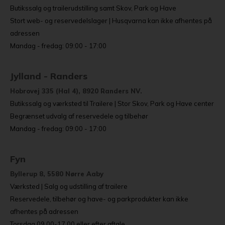
Butikssalg og trailerudstilling samt Skov, Park og Have
Stort web- og reservedelslager | Husqvarna kan ikke afhentes på
adressen
Mandag - fredag: 09:00 - 17:00
Jylland - Randers
Hobrovej 335 (Hal 4), 8920 Randers NV.
Butikssalg og værksted til Trailere | Stor Skov, Park og Have center
Begrænset udvalg af reservedele og tilbehør
Mandag - fredag: 09:00 - 17:00
Fyn
Byllerup 8, 5580 Nørre Aaby
Værksted | Salg og udstilling af trailere
Reservedele, tilbehør og have- og parkprodukter kan ikke
afhentes på adressen
Torsdag 09.00-17.00 eller efter aftale