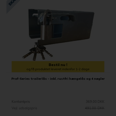
Bestil nu !
og få produktet leveret indenfor 1-2 dage
Prof-Series trailerlås - inkl. rustfri hængelås og 4 nøgler
Kontantpris
369,00 DKK
Vejl. udsalgspris
491,00 DKK