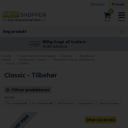
Erhverv
Privat
0
Billig fragt af trailere
til din adresse
Forside
›
Trailertilbehør & reservedele
›
Mærker
›
Brenderup-
tilbehør
›
Hestetrailer Tilbehør
›
Brenderup Classic Hestetrailer
›
Classic - Tilbehør
Classic - Tilbehør
Filtrer produkterne
Sortér
Pris stigende
Pris faldende
Ældste først
Nyeste først
Mest populære
SPAR 122,00 DKK