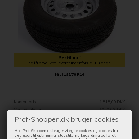
Bestil nu !
og få produktet leveret indenfor Ca. 1-3 dage
Hjul 195/70 R14
Kontantpris
1.818,00 DKK
Vejl. udsalgspris
2.020,00 DKK
Prof-Shoppen.dk bruger cookies
SE MERE
Hos Prof-Shoppen.dk bruger vi egne cookies og cookies fra
tredjepart til optimering, statistik, markedsføring og for at