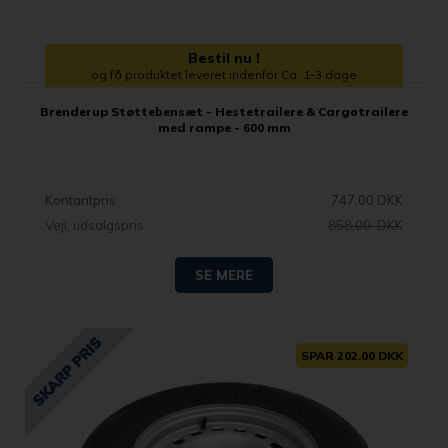
Bestil nu !
og få produktet leveret indenfor Ca. 1-3 dage
Brenderup Støttebensæt - Hestetrailere & Cargotrailere
med rampe - 600 mm
Kontantpris
747,00 DKK
Vejl. udsalgspris
858,00 DKK
SE MERE
SPAR 202,00 DKK