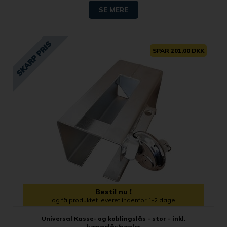
SE MERE
SPAR 201,00 DKK
Bestil nu !
og få produktet leveret indenfor 1-2 dage
Universal Kasse- og koblingslås - stor - inkl.
hængelås/nøgler