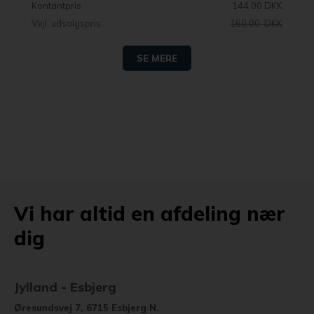
Kontantpris
144,00 DKK
Vejl. udsalgspris
160,00 DKK
SE MERE
Vi har altid en afdeling nær
dig
Jylland - Esbjerg
Øresundsvej 7, 6715 Esbjerg N.