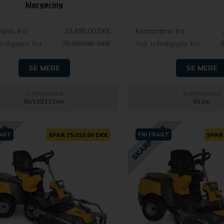
klargøring
tpris fra
23.495,00 DKK
Kontantpris fra
dsalgspris fra
35.900,00 DKK
Vejl. udsalgspris fra
SE MERE
SE MERE
KLIPPEBREDDE
KLIPPEBREDDE
95/100/110 cm
95 cm
RAGT
SPAR 25.010,00 DKK
FRI FRAGT
SPAR 