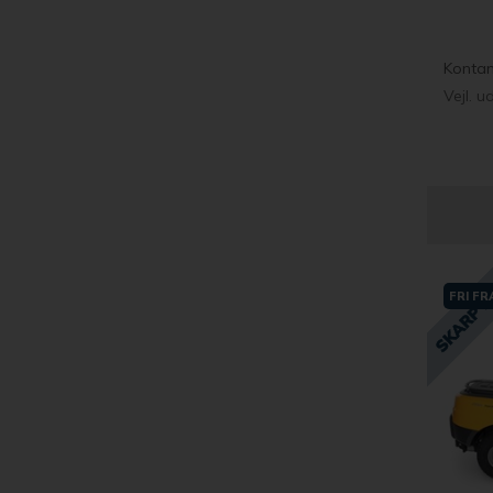
Kontan
Vejl. u
FRI F