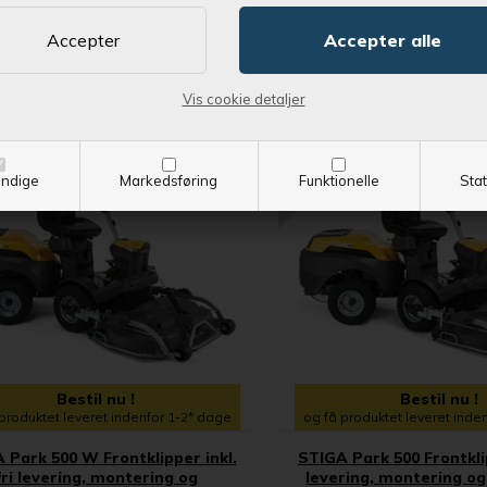
KLIPPEBREDDE
85 cm
Vis cookie detaljer
RAGT
SPAR 12.405,00 DKK
SPAR
ndige
Markedsføring
Funktionelle
Stat
Bestil nu !
Bestil nu !
produktet leveret indenfor 1-2* dage
og få produktet leveret inde
 Park 500 W Frontklipper inkl.
STIGA Park 500 Frontklip
fri levering, montering og
levering, montering og