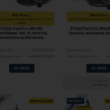
Bestil nu !
Bestil nu !
 produktet leveret indenfor Ca. 1-4*
og få produktet leveret inde
dage
STIGA Park Pro 900 WX
STIGA Park Pro 900 AW
ontklipper inkl. fri levering,
levering, montering og
montering og klargøring
tpris fra
79.990,00 DKK
Kontantpris fra
dsalgspris fra
105.000,00 DKK
Vejl. udsalgspris fra
12
SE MERE
SE MERE
KLIPPEBREDDE
110-125 cm
SPAR 40,00 DKK
FRI FRAGT
SP