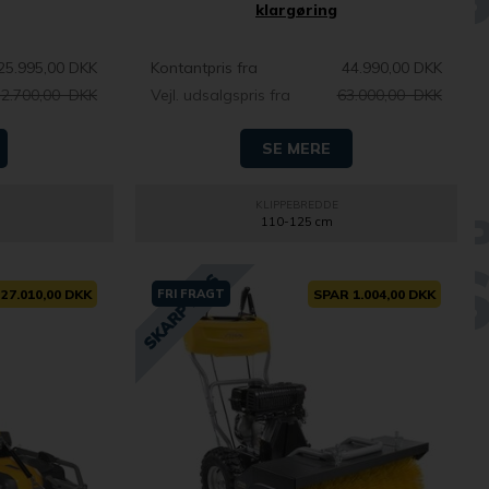
klargøring
25.995,00 DKK
Kontantpris fra
44.990,00 DKK
32.700,00 DKK
Vejl. udsalgspris fra
63.000,00 DKK
SE MERE
KLIPPEBREDDE
110-125 cm
27.010,00 DKK
FRI FRAGT
SPAR 1.004,00 DKK