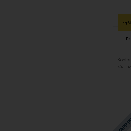
og få
Fr
Kontan
Vejl. u