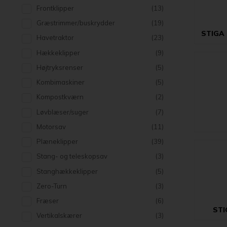
Frontklipper
(13)
Græstrimmer/buskrydder
(19)
STIGA 
Havetraktor
(23)
Hækkeklipper
(9)
Højtryksrenser
(5)
Kombimaskiner
(5)
Kompostkværn
(2)
Løvblæser/suger
(7)
Motorsav
(11)
Plæneklipper
(39)
Stang- og teleskopsav
(3)
Stanghækkeklipper
(5)
Zero-Turn
(3)
Fræser
(6)
STI
Vertikalskærer
(3)