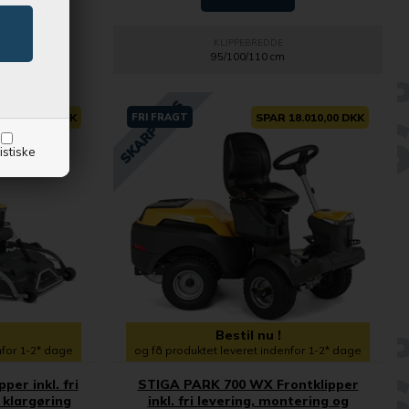
KLIPPEBREDDE
95/100/110 cm
 6.705,00 DKK
FRI FRAGT
SPAR 18.010,00 DKK
istiske
Bestil nu !
nfor 1-2* dage
og få produktet leveret indenfor 1-2* dage
per inkl. fri
STIGA PARK 700 WX Frontklipper
 klargøring
inkl. fri levering, montering og