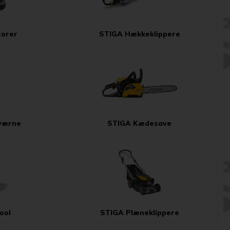
torer
STIGA Hækkeklippere
værne
STIGA Kædesave
ool
STIGA Plæneklippere