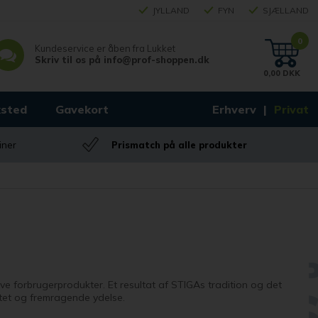
JYLLAND
FYN
SJÆLLAND
0
Kundeservice er åben fra
Lukket
Skriv til os på
info@prof-shoppen.dk
0,00 DKK
sted
Gavekort
Erhverv
Privat
iner
Prismatch på alle produkter
ve forbrugerprodukter. Et resultat af STIGAs tradition og det
itet og fremragende ydelse.