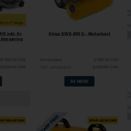
nfor 5-7* dage
X inkl. fri
Stiga SWS 600 G - Motorkost
 klargøring
95.990,00 DKK
Kontantpris
5.995,00 DKK
3.000,00 DKK
Vejl. udsalgspris
6.999,00 DKK
SE MERE
AR 504,00 DKK
SPAR 40,00 DKK