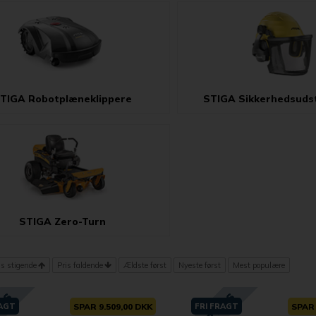
TIGA Robotplæneklippere
STIGA Sikkerhedsudst
STIGA Zero-Turn
is stigende
Pris faldende
Ældste først
Nyeste først
Mest populære
RAGT
SPAR 9.509,00 DKK
FRI FRAGT
SPAR 