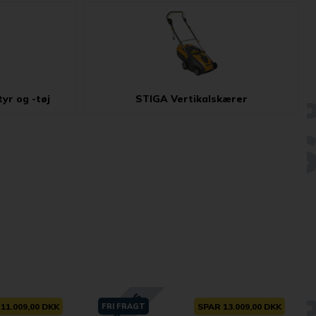
yr og -tøj
STIGA Vertikalskærer
11.009,00 DKK
FRI FRAGT
SPAR 13.009,00 DKK