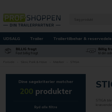
UDSALG
Trailer
Trailertilbehør & reservedele
BILLIG fragt
Billig f
Fast billig fragt
til din a
Forside
›
Skov, Park & Have
›
Mærker
›
STIGA
ST
Dine søgekriterier matcher
200
produkter
STIGA ble
krævende 
Ryd alle filtre