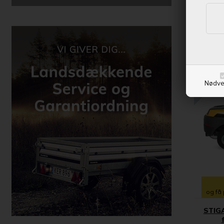
FRI F
Nødve
og få 
STIGA