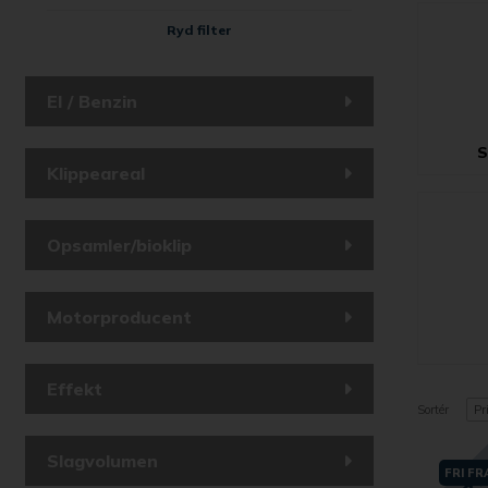
Ryd filter
El / Benzin
S
Klippeareal
Opsamler/bioklip
Motorproducent
Effekt
Sortér
Pr
Slagvolumen
FRI F