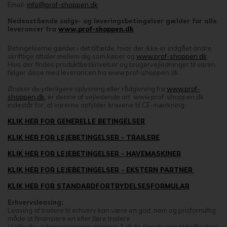
Email:
info@prof-shoppen.dk
Nedenstående salgs- og leveringsbetingelser gælder for alle
leverancer fra
www.prof-shoppen.dk
Betingelserne gælder i det tilfælde, hvor der ikke er indgået andre
skriftlige aftaler mellem dig som køber og
www.prof-shoppen.dk
.
Hvis der findes produktbeskrivelser og brugervejledninger til varen,
følger disse med leverancen fra www.prof-shoppen.dk.
Ønsker du yderligere oplysning eller rådgivning fra
www.prof-
shoppen.dk
, er denne af vejledende art. www.prof-shoppen.dk
indestår for, at varerne opfylder kravene til CE-mærkning.
KLIK HER FOR GENERELLE BETINGELSER
KLIK HER FOR LEJEBETINGELSER - TRAILERE
KLIK HER FOR LEJEBETINGELSER - HAVEMASKINER
KLIK HER FOR LEJEBETINGELSER - EKSTERN PARTNER
KLIK HER FOR STANDARDFORTRYDELSESFORMULAR
Erhvervsleasing:
Leasing af trailere til erhverv kan være en god, nem og prisfornuftig
måde at finansiere en eller flere trailere.
Vi tilbyder erhvervsleasing gennem 3 af de største leasingudbydere