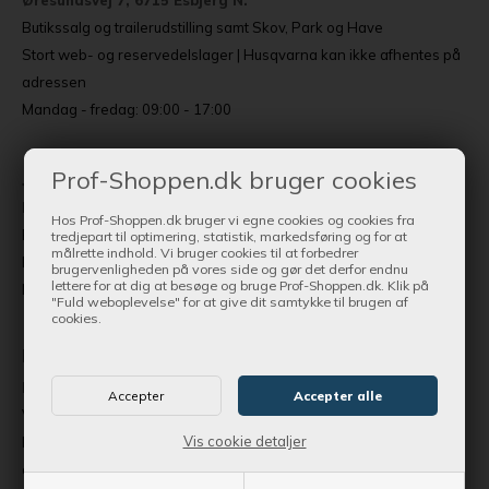
Øresundsvej 7, 6715 Esbjerg N.
Butikssalg og trailerudstilling samt Skov, Park og Have
Stort web- og reservedelslager | Husqvarna kan ikke afhentes på
adressen
Mandag - fredag: 09:00 - 17:00
Jylland - Randers
Prof-Shoppen.dk bruger cookies
Hobrovej 335 (Hal 4), 8920 Randers NV.
Hos Prof-Shoppen.dk bruger vi egne cookies og cookies fra
Butikssalg og værksted til Trailere | Stor Skov, Park og Have center
tredjepart til optimering, statistik, markedsføring og for at
målrette indhold. Vi bruger cookies til at forbedrer
Begrænset udvalg af reservedele og tilbehør
brugervenligheden på vores side og gør det derfor endnu
lettere for at dig at besøge og bruge Prof-Shoppen.dk. Klik på
Mandag - fredag: 09:00 - 17:00
"Fuld weboplevelse" for at give dit samtykke til brugen af
cookies.
Fyn
Byllerup 8, 5580 Nørre Aaby
Værksted | Salg og udstilling af trailere
Vis cookie detaljer
Reservedele, tilbehør og have- og parkprodukter kan ikke
afhentes på adressen