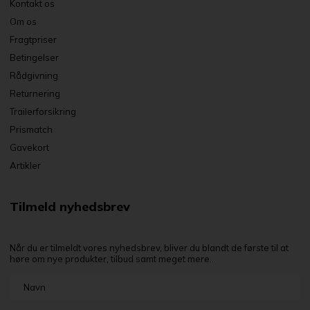
Kontakt os
Om os
Fragtpriser
Betingelser
Rådgivning
Returnering
Trailerforsikring
Prismatch
Gavekort
Artikler
Tilmeld nyhedsbrev
Når du er tilmeldt vores nyhedsbrev, bliver du blandt de første til at
høre om nye produkter, tilbud samt meget mere...