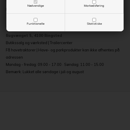
Torsdag 09.00-17.00 eller efter aftale
Nødvendige
Markedsføring
Bemærk: Lukket i uge 28 og uge 29
Funktionelle
Statistiske
Sjælland
Rugvænget 5, 4100 Ringsted
Butikssalg og værksted | Trailercenter
Få havetraktorer | Have- og parkprodukter kan ikke afhentes på
adressen
Mandag - fredag: 09.00 - 17.00 · Søndag: 11.00 - 15.00
Bemærk: Lukket alle søndage i juli og august