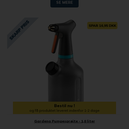
SE MERE
SPAR 16,95 DKK
Bestil nu !
og få produktet leveret indenfor 1-2 dage
Gardena Pumpesprøjte - 1,0 liter