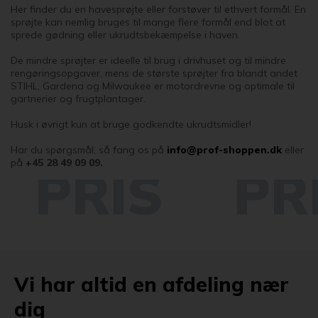
Her finder du en havesprøjte eller forstøver til ethvert formål. En
sprøjte kan nemlig bruges til mange flere formål end blot at
sprede gødning eller ukrudtsbekæmpelse i haven.
De mindre sprøjter er ideelle til brug i drivhuset og til mindre
rengøringsopgaver, mens de største sprøjter fra blandt andet
STIHL, Gardena og Milwaukee er motordrevne og optimale til
gartnerier og frugtplantager.
Husk i øvrigt kun at bruge godkendte ukrudtsmidler!
Har du spørgsmål, så fang os på
info@prof-shoppen.dk
eller
på
+45 28 49 09 09.
Vi har altid en afdeling nær
dig