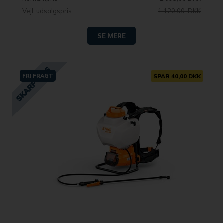
Vejl. udsalgspris
1.120,00 DKK
SE MERE
FRI FRAGT
SPAR 40,00 DKK