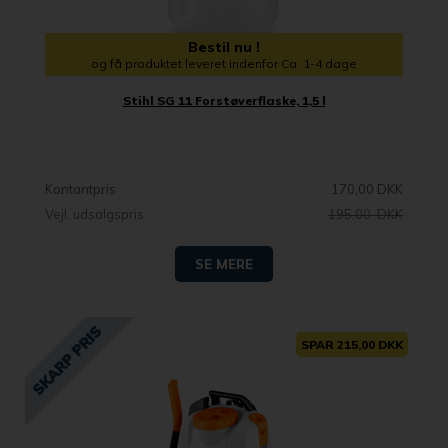
Bestil nu !
og få produktet leveret indenfor Ca. 1-4 dage
Stihl SG 11 Forstøverflaske, 1,5 l
Kontantpris
170,00 DKK
Vejl. udsalgspris
195,00 DKK
SE MERE
SPAR 215,00 DKK