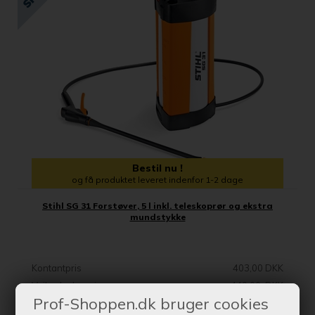
Bestil nu !
og få produktet leveret indenfor 1-2 dage
Stihl SG 31 Forstøver, 5 l inkl. teleskoprør og ekstra
mundstykke
Kontantpris
403,00 DKK
Vejl. udsalgspris
440,00 DKK
Prof-Shoppen.dk bruger cookies