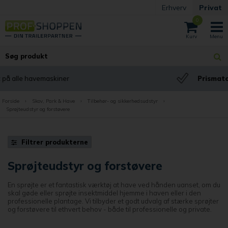
Erhverv
Privat
0
Prismatch på alle produkter
Forside
›
Skov, Park & Have
›
Tilbehør- og sikkerhedsudstyr
›
Sprøjteudstyr og forstøvere
Filtrer produkterne
Sprøjteudstyr og forstøvere
En sprøjte er et fantastisk værktøj at have ved hånden uanset, om du
skal gøde eller sprøjte insektmiddel hjemme i haven eller i den
professionelle plantage. Vi tilbyder et godt udvalg af stærke sprøjter
og forstøvere til ethvert behov - både til professionelle og private.