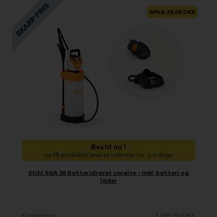
SPAR 25,00 DKK
Bestil nu !
og få produktet leveret indenfor Ca. 1-4 dage
Stihl SGA 30 Batteridrevet sprøjte - Inkl. batteri og
lader
Kontantpris
1.095,00 DKK