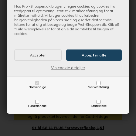
SE MERE
Hos Prof-Shoppen.dk bruger vi egne cookies og cookies fra
tredjepart til optimering, statistik, markedsføring og for at
målrette indhold. Vi bruger cookies til at forbedrer
brugervenligheden på vores side og gør det derfor endnu
lettere for at dig at besøge og bruge Prof-Shoppen.dk. Klik på
SPAR 37,00 DKK
"Fuld weboplevelse" for at give dit samtykke til brugen af
cookies.
Vis cookie detaljer
Nødvendige
Markedsføring
Funktionelle
Statistiske
Bestil nu !
og få produktet leveret indenfor Ca. 1-4 dage
Stihl SG 11 PLUS Forstøverflaske, 1,5 l