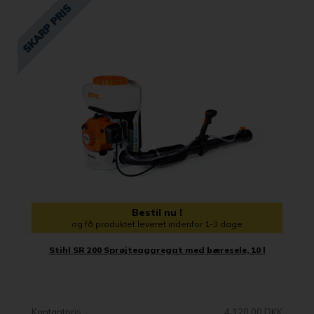
Bestil nu !
og få produktet leveret indenfor 1-3 dage
Stihl SR 200 Sprøjteaggregat med bæresele, 10 l
Kontantpris
4.120,00 DKK