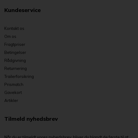
Kundeservice
Kontakt os
Om os
Fragtpriser
Betingelser
Rådgivning
Returnering
Trailerforsikring
Prismatch
Gavekort
Artikler
Tilmeld nyhedsbrev
Når du er tilmeldt vores nyhedsbrev, bliver du blandt de første til at