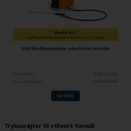
Bestil nu !
og få produktet leveret indenfor Ca. 1-4 dage
Stihl SGA 85 rygsprøjte - uden batteri og lader
Kontantpris
4.895,00 DKK
Vejl. udsalgspris
5.850,00 DKK
SE MERE
Tryksprøjter til ethvert formål