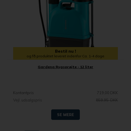
Bestil nu !
og få produktet leveret indenfor Ca. 1-4 dage
Gardena Rygsprøjte - 12 liter
Kontantpris
719,00 DKK
Vejl. udsalgspris
859,95 DKK
SE MERE