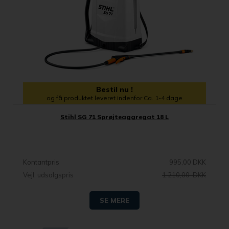
Bestil nu !
og få produktet leveret indenfor Ca. 1-4 dage
Stihl SG 71 Sprøjteaggregat 18 L
Kontantpris
995,00 DKK
Vejl. udsalgspris
1.210,00 DKK
SE MERE