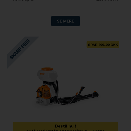
SE MERE
SPAR 901,00 DKK
Bestil nu !
og få produktet leveret indenfor Ca. 1-4 dage