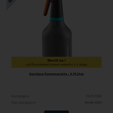
Bestil nu !
og få produktet leveret indenfor 1-2 dage
Gardena Pumpesprøjte - 0,75 liter
Kontantpris
78,00 DKK
Vejl. udsalgspris
94,95 DKK