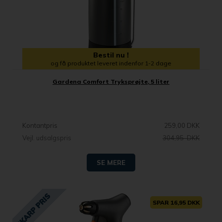
Bestil nu !
og få produktet leveret indenfor 1-2 dage
Gardena Comfort Tryksprøjte, 5 liter
Kontantpris
259,00 DKK
Vejl. udsalgspris
304,95 DKK
SE MERE
SPAR 16,95 DKK