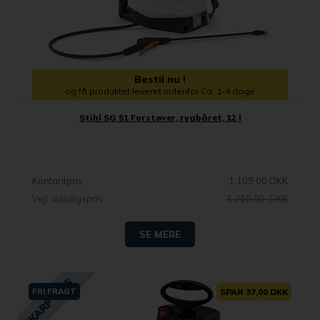
Bestil nu !
og få produktet leveret indenfor Ca. 1-4 dage
Stihl SG 51 Forstøver, rygbåret, 12 l
Kontantpris
1.109,00 DKK
Vejl. udsalgspris
1.210,00 DKK
SE MERE
FRI FRAGT
SPAR 37,00 DKK