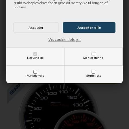
"Fuld weboplevelse" for at give dit samtykke til brugen af
cookies.
T-stykke m16 x 1.5
Kontantpris
122,31 DKK
Vis cookie detaljer
Vejl. udsalgspris
128,75 DKK
SE MERE
Nødvendige
Markedsføring
Funktionelle
Statistiske
SPAR 24,94 DKK