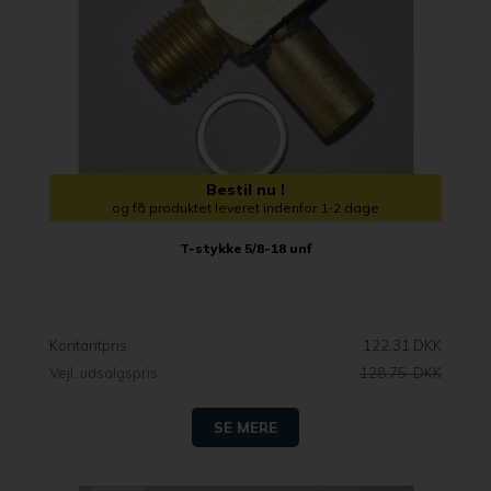
Bestil nu !
og få produktet leveret indenfor 1-2 dage
T-stykke 5/8-18 unf
Kontantpris
122,31 DKK
Vejl. udsalgspris
128,75 DKK
SE MERE