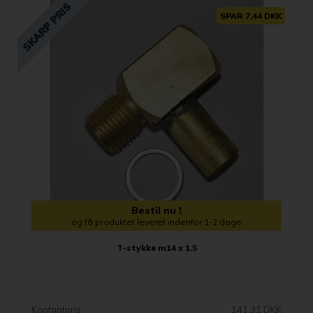
SPAR 7,44 DKK
Bestil nu !
og få produktet leveret indenfor 1-2 dage
T-stykke m14 x 1.5
Kontantpris
141,31 DKK