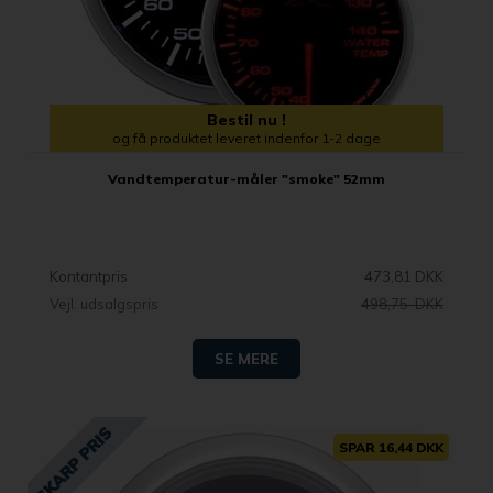
Bestil nu !
og få produktet leveret indenfor 1-2 dage
Vandtemperatur-måler "smoke" 52mm
Kontantpris
473,81 DKK
Vejl. udsalgspris
498,75 DKK
SE MERE
SPAR 16,44 DKK