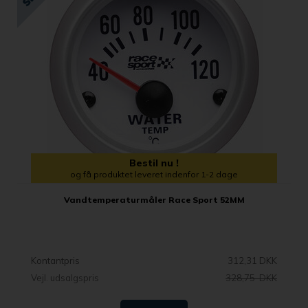
Bestil nu !
og få produktet leveret indenfor 1-2 dage
Vandtemperaturmåler Race Sport 52MM
Kontantpris
312,31 DKK
Vejl. udsalgspris
328,75 DKK