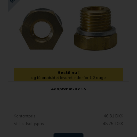
Bestil nu !
og få produktet leveret indenfor 1-2 dage
Adapter m20 x 1.5
Kontantpris
46,31 DKK
Vejl. udsalgspris
48,75 DKK