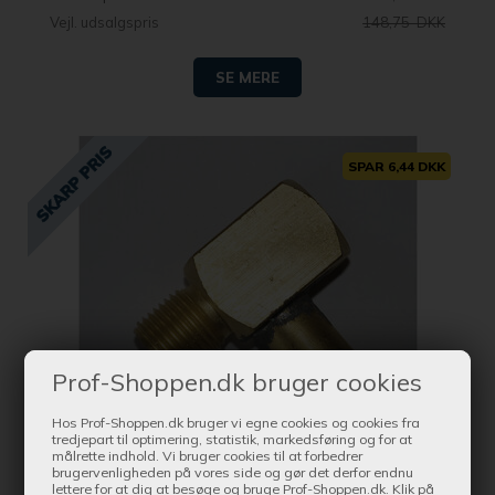
Vejl. udsalgspris
148,75 DKK
SE MERE
SPAR 6,44 DKK
Prof-Shoppen.dk bruger cookies
Hos Prof-Shoppen.dk bruger vi egne cookies og cookies fra
tredjepart til optimering, statistik, markedsføring og for at
målrette indhold. Vi bruger cookies til at forbedrer
brugervenligheden på vores side og gør det derfor endnu
Bestil nu !
lettere for at dig at besøge og bruge Prof-Shoppen.dk. Klik på
og få produktet leveret indenfor 1-2 dage