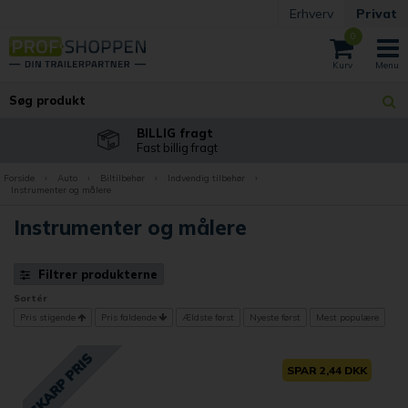
Erhverv
Privat
0
BILLIG fragt
Fast billig fragt
Forside
›
Auto
›
Biltilbehør
›
Indvendig tilbehør
›
Instrumenter og målere
Instrumenter og målere
Filtrer produkterne
Sortér
Pris stigende
Pris faldende
Ældste først
Nyeste først
Mest populære
SPAR 2,44 DKK