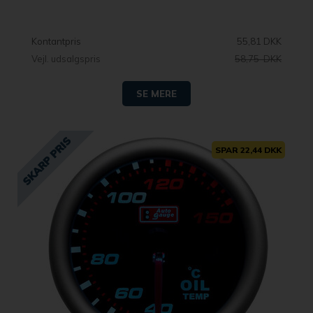
Kontantpris
55,81 DKK
Vejl. udsalgspris
58,75 DKK
SE MERE
SPAR 22,44 DKK