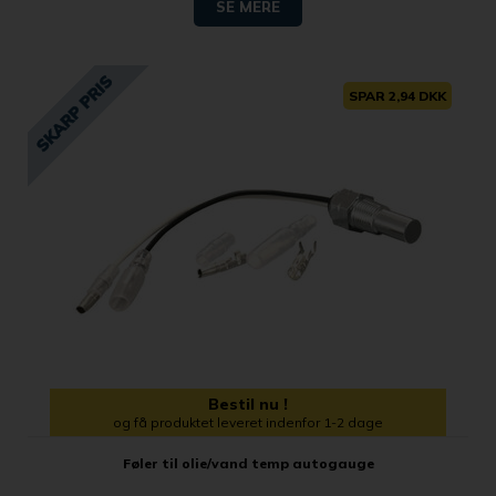
SE MERE
SPAR 2,94 DKK
Bestil nu !
og få produktet leveret indenfor 1-2 dage
Føler til olie/vand temp autogauge