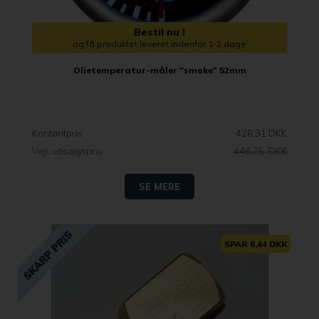
Bestil nu !
og få produktet leveret indenfor 1-2 dage
Olietemperatur-måler "smoke" 52mm
Kontantpris
426,31 DKK
Vejl. udsalgspris
448,75 DKK
SE MERE
SPAR 6,44 DKK