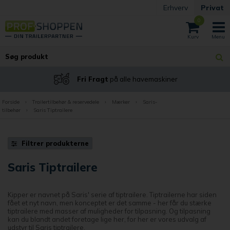
Erhverv
Privat
0
Fri Fragt
på alle havemaskiner
Forside
›
Trailertilbehør & reservedele
›
Mærker
›
Saris-
tilbehør
›
Saris Tiptrailere
Filtrer produkterne
Saris Tiptrailere
Kipper er navnet på Saris' serie af tiptrailere. Tiptrailerne har siden
fået et nyt navn, men konceptet er det samme - her får du stærke
tiptrailere med masser af muligheder for tilpasning. Og tilpasning
kan du blandt andet foretage lige her, for her er vores udvalg af
udstyr til Saris tiptrailere.