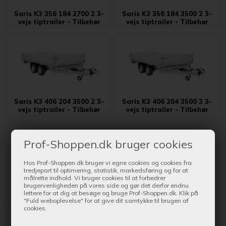
Saris K3 356 184 2700 2 3-
Saris K3 356 184 3500 2 3-
vejs tiptrailer - Tilbehør
vejs tiptrailer - Tilbehør
Saris K3 406 204 3500 2 3-
Saris K3 406 204 3500 3 3-
vejs tiptrailer - Tilbehør
vejs tiptrailer - Tilbehør
Prof-Shoppen.dk bruger cookies
Hos Prof-Shoppen.dk bruger vi egne cookies og cookies fra
tredjepart til optimering, statistik, markedsføring og for at
målrette indhold. Vi bruger cookies til at forbedrer
brugervenligheden på vores side og gør det derfor endnu
Saris K3 310 176 2 3-vejs
lettere for at dig at besøge og bruge Prof-Shoppen.dk. Klik på
Saris PK 30 (udgået)
tiptrailer - Tilbehør
"Fuld weboplevelse" for at give dit samtykke til brugen af
cookies.