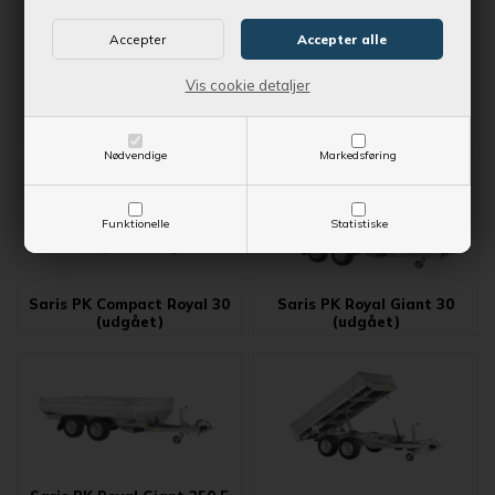
Vis cookie detaljer
Saris PK Compact Gaint 30
Saris PK 40 E (udgået)
(udgået)
Nødvendige
Markedsføring
Funktionelle
Statistiske
Saris PK Compact Royal 30
Saris PK Royal Giant 30
(udgået)
(udgået)