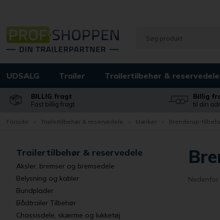
UDSALG
Trailer
Trailertilbehør & reservedele
BILLIG fragt
Billig f
Fast billig fragt
til din a
Forside
›
Trailertilbehør & reservedele
›
Mærker
›
Brenderup-tilbeh
Bre
Trailertilbehør & reservedele
Aksler, bremser og bremsedele
Belysning og kabler
Nedenfor 
Bundplader
Bådtrailer Tilbehør
Chassisdele, skærme og lukketøj