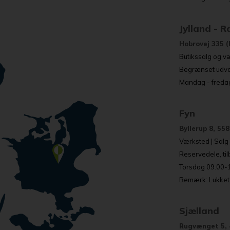
Jylland - 
Hobrovej 335 (
Butikssalg og væ
Begrænset udval
Mandag - fredag
Fyn
Byllerup 8, 55
Værksted | Salg o
Reservedele, ti
Torsdag 09.00-17
Bemærk: Lukket 
Sjælland
Rugvænget 5, 