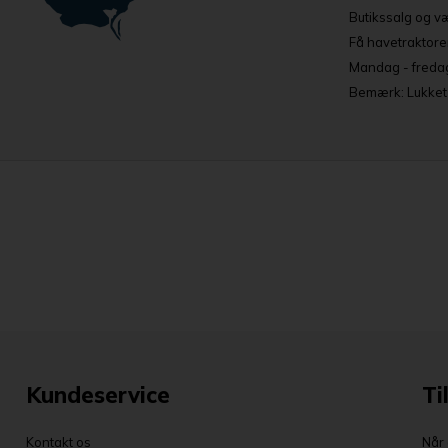
Butikssalg og væ
Få havetraktore
Mandag - fredag
Bemærk: Lukket a
Kundeservice
Ti
Kontakt os
Når 