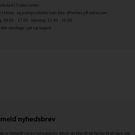
rksted | Trailercenter
r | Have- og parkprodukter kan ikke afhentes på adressen
: 09.00 - 17.00 · Søndag: 11.00 - 15.00
lle søndage i juli og august
lmeld nyhedsbrev
du er tilmeldt vores nyhedsbrev, bliver du blandt de første til at høre om