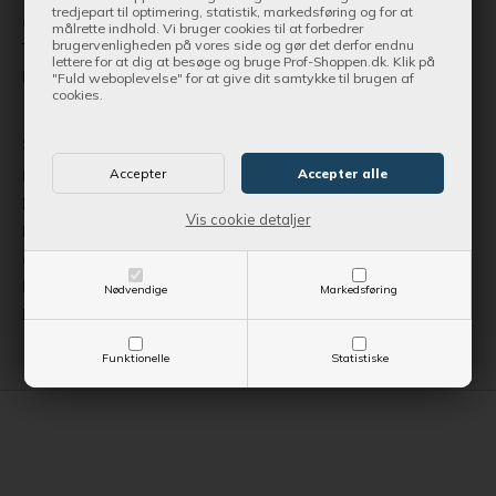
tredjepart til optimering, statistik, markedsføring og for at
afhentes på adressen
målrette indhold. Vi bruger cookies til at forbedrer
brugervenligheden på vores side og gør det derfor endnu
Torsdag 09.00-17.00 eller efter aftale
lettere for at dig at besøge og bruge Prof-Shoppen.dk. Klik på
Bemærk: Lukket i uge 28 og uge 29
"Fuld weboplevelse" for at give dit samtykke til brugen af
cookies.
Sjælland
Rugvænget 5, 4100 Ringsted
Butikssalg og værksted | Trailercenter
Vis cookie detaljer
Få havetraktorer | Have- og parkprodukter kan ikke afhentes på
adressen
Mandag - fredag: 09.00 - 17.00 · Søndag: 11.00 - 15.00
Nødvendige
Markedsføring
Bemærk: Lukket alle søndage i juli og august
Funktionelle
Statistiske