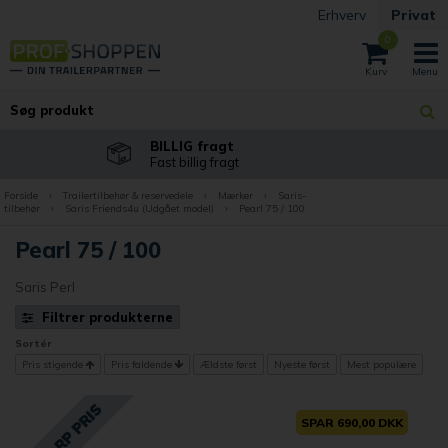
Erhverv
Privat
0
BILLIG fragt
Fast billig fragt
Forside
›
Trailertilbehør & reservedele
›
Mærker
›
Saris-
tilbehør
›
Saris Friends4u (Udgået model)
›
Pearl 75 / 100
Pearl 75 / 100
Saris Perl
Filtrer produkterne
Sortér
Pris stigende
Pris faldende
Ældste først
Nyeste først
Mest populære
SPAR 690,00 DKK