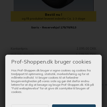
Bestil nu !
og få produktet leveret indenfor Ca. 1-3 dage
Saris - Reservehjul 175/70/R13
Kontantpris
1.095,00 DKK
Vejl. udsalgspris
1.229,00 DKK
Prof-Shoppen.dk bruger cookies
SE MERE
Hos Prof-Shoppen.dk bruger vi egne cookies og cookies fra
tredjepart til optimering, statistik, markedsføring og for at
målrette indhold. Vi bruger cookies til at forbedrer
brugervenligheden på vores side og gør det derfor endnu
lettere for at dig at besøge og bruge Prof-Shoppen.dk. Klik på
"Fuld weboplevelse" for at give dit samtykke til brugen af
cookies.