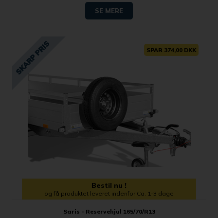
SE MERE
SPAR 374,00 DKK
Bestil nu !
og få produktet leveret indenfor Ca. 1-3 dage
Saris - Reservehjul 165/70/R13