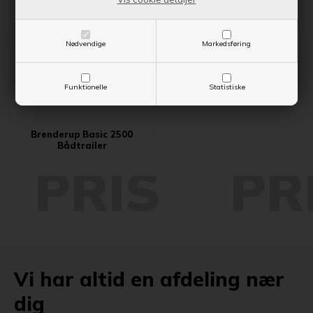
Brenderup Basic 1800
Brenderup Basic 2000
Bådtrailer
Bådtrailer
Nødvendige
Markedsføring
Funktionelle
Statistiske
Brenderup Basic 2500
Bådtrailer
Vi har altid en afdeling nær
dig