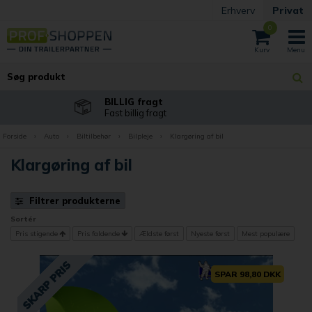
Erhverv
Privat
0
BILLIG fragt
Fast billig fragt
Forside
›
Auto
›
Biltilbehør
›
Bilpleje
›
Klargøring af bil
Klargøring af bil
Filtrer produkterne
Sortér
Pris stigende
Pris faldende
Ældste først
Nyeste først
Mest populære
SPAR 98,80 DKK