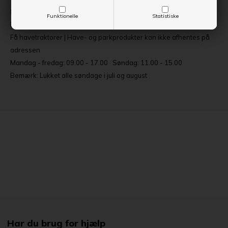
Rugvænget 5, 4100 Ringsted
Funktionelle
Statistiske
Butikssalg og værksted | Trailercenter
Få havetraktorer | Have- og parkprodukter kan ikke afhentes på
adressen
Mandag - fredag: 09.00 - 17.00 · Søndag: 11.00 - 15.00
Bemærk: Lukket alle søndage i juli og august
Har du brug for hjælp