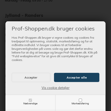
Mandag - fredag: 09:00 - 17:00
Jylland - Randers
Hobrovej 335 (Hal 4), 8920 Randers NV.
Prof-Shoppen.dk bruger cookies
Butikssalg og værksted til Trailere | Stor Skov, Park og Have center
Begrænset udvalg af reservedele og tilbehør
Hos Prof-Shoppen.dk bruger vi egne cookies og cookies fra
Mandag - fredag: 09:00 - 17:00
tredjepart til optimering, statistik, markedsføring og for at
målrette indhold. Vi bruger cookies til at forbedrer
brugervenligheden på vores side og gør det derfor endnu
lettere for at dig at besøge og bruge Prof-Shoppen.dk. Klik på
Fyn
"Fuld weboplevelse" for at give dit samtykke til brugen af
cookies.
Byllerup 8, 5580 Nørre Aaby
Værksted | Salg og udstilling af trailere
Reservedele, tilbehør og have- og parkprodukter kan ikke
afhentes på adressen
Vis cookie detaljer
Torsdag 09.00-17.00 eller efter aftale
Bemærk: Lukket i uge 28 og uge 29
Nødvendige
Markedsføring
Sjælland