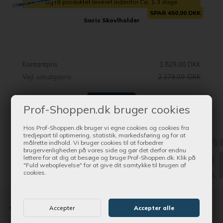
og få produktet leveret indenfor Ca. 1-3 dage
SPAR 450,00 DKK
Saris Skovlholder
Kontantpris
1.829,00 DKK
Vejl. udsalgspris
2.279,00 DKK
SE MERE
Prof-Shoppen.dk bruger cookies
Hos Prof-Shoppen.dk bruger vi egne cookies og cookies fra
tredjepart til optimering, statistik, markedsføring og for at
målrette indhold. Vi bruger cookies til at forbedrer
brugervenligheden på vores side og gør det derfor endnu
lettere for at dig at besøge og bruge Prof-Shoppen.dk. Klik på
"Fuld weboplevelse" for at give dit samtykke til brugen af
cookies.
Vi har altid en afdeling nær