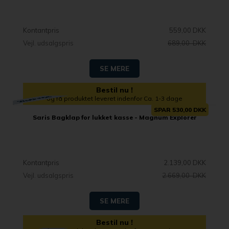
Kontantpris
559,00 DKK
Vejl. udsalgspris
689,00 DKK
SE MERE
Bestil nu !
og få produktet leveret indenfor Ca. 1-3 dage
SPAR 530,00 DKK
Saris Bagklap for lukket kasse - Magnum Explorer
Kontantpris
2.139,00 DKK
Vejl. udsalgspris
2.669,00 DKK
SE MERE
Bestil nu !