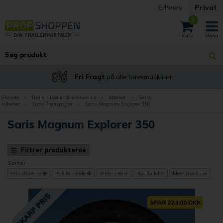
Erhverv
Privat
0
Fri Fragt
på alle havemaskiner
Forside
›
Trailertilbehør & reservedele
›
Mærker
›
Saris-
tilbehør
›
Saris Transporter
›
Saris Magnum Explorer 350
Saris Magnum Explorer 350
Filtrer produkterne
Sortér
Pris stigende
Pris faldende
Ældste først
Nyeste først
Mest populære
SPAR 223,00 DKK