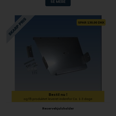
SE MERE
SPAR 130,00 DKK
Bestil nu !
og få produktet leveret indenfor Ca. 1-3 dage
Reservehjulsholder