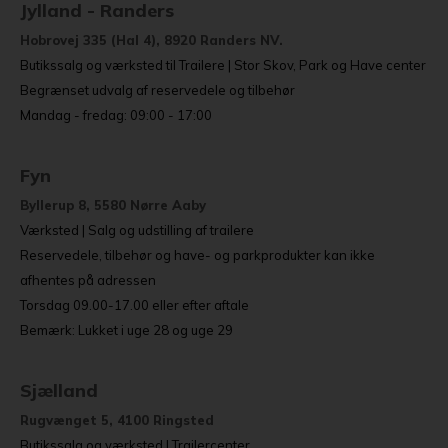
Jylland - Randers
Hobrovej 335 (Hal 4), 8920 Randers NV.
Butikssalg og værksted til Trailere | Stor Skov, Park og Have center
Begrænset udvalg af reservedele og tilbehør
Mandag - fredag: 09:00 - 17:00
Fyn
Byllerup 8, 5580 Nørre Aaby
Værksted | Salg og udstilling af trailere
Reservedele, tilbehør og have- og parkprodukter kan ikke
afhentes på adressen
Torsdag 09.00-17.00 eller efter aftale
Bemærk: Lukket i uge 28 og uge 29
Sjælland
Rugvænget 5, 4100 Ringsted
Butikssalg og værksted | Trailercenter