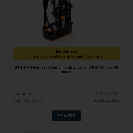
Bestil nu !
og få produktet leveret indenfor 1-2 dage
STIHL AR-bæresystem til rygbatterier AR 2000 L og AR
3000 L
Kontantpris
1.487,00 DKK
Vejl. udsalgspris
1.645,00 DKK
SE MERE