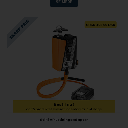
SE MERE
SPAR 495,00 DKK
Bestil nu !
og få produktet leveret indenfor Ca. 1-4 dage
Stihl AP Ledningsadapter