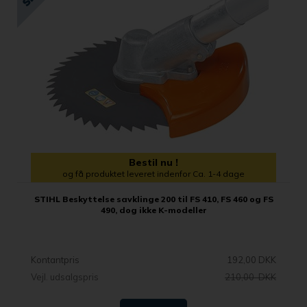
Bestil nu !
og få produktet leveret indenfor Ca. 1-4 dage
STIHL Beskyttelse savklinge 200 til FS 410, FS 460 og FS
490, dog ikke K-modeller
Kontantpris
192,00 DKK
Vejl. udsalgspris
210,00 DKK