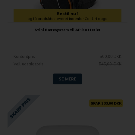
Bestil nu !
og få produktet leveret indenfor Ca. 1-4 dage
Stihl Bæresystem til AP-batterier
Kontantpris
500,00 DKK
Vejl. udsalgspris
545,00 DKK
SE MERE
SPAR 233,00 DKK