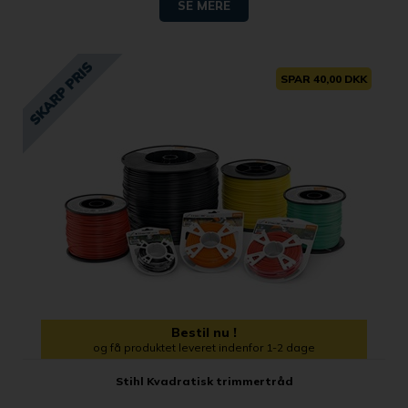
SE MERE
SPAR 40,00 DKK
Bestil nu !
og få produktet leveret indenfor 1-2 dage
Stihl Kvadratisk trimmertråd