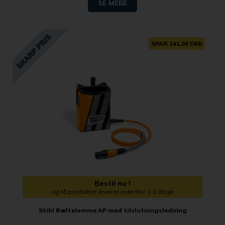
SE MERE
SPAR 141,00 DKK
Bestil nu !
og få produktet leveret indenfor 1-2 dage
Stihl Bæltelomme AP med tilslutningsledning