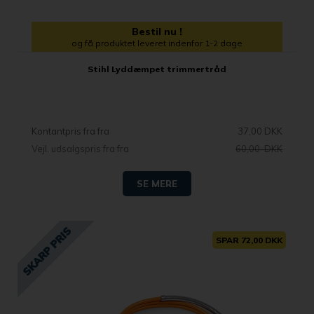
Bestil nu !
og få produktet leveret indenfor 1-2 dage
Stihl Lyddæmpet trimmertråd
Kontantpris fra
37,00 DKK
Vejl. udsalgspris fra
60,00 DKK
SE MERE
SPAR 72,00 DKK