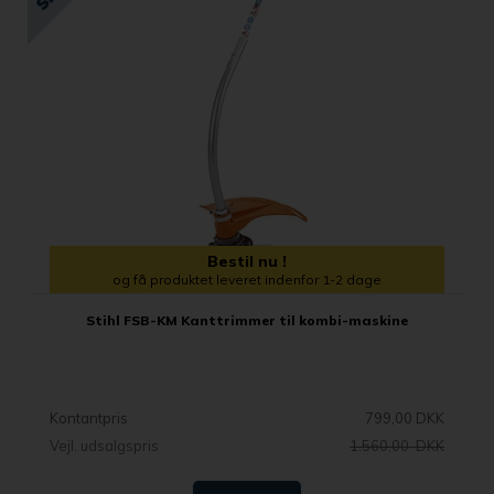
Bestil nu !
og få produktet leveret indenfor 1-2 dage
Stihl FSB-KM Kanttrimmer til kombi-maskine
Kontantpris
799,00 DKK
Vejl. udsalgspris
1.560,00 DKK