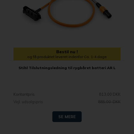
Bestil nu !
og få produktet leveret indenfor Ca. 1-4 dage
Stihl Tilslutningsledning til rygbåret batteri AR L
Kontantpris
813,00 DKK
Vejl. udsalgspris
885,00 DKK
SE MERE