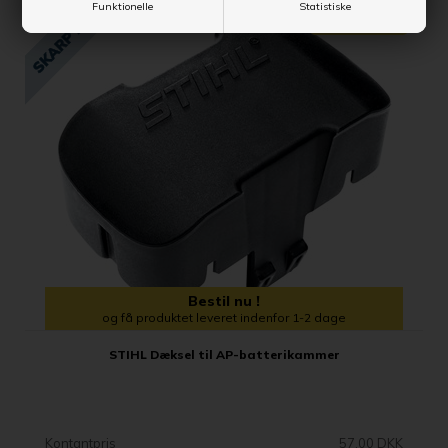
Funktionelle
Statistiske
SPAR 5,00 DKK
Bestil nu !
og få produktet leveret indenfor 1-2 dage
STIHL Dæksel til AP-batterikammer
Kontantpris
57,00 DKK