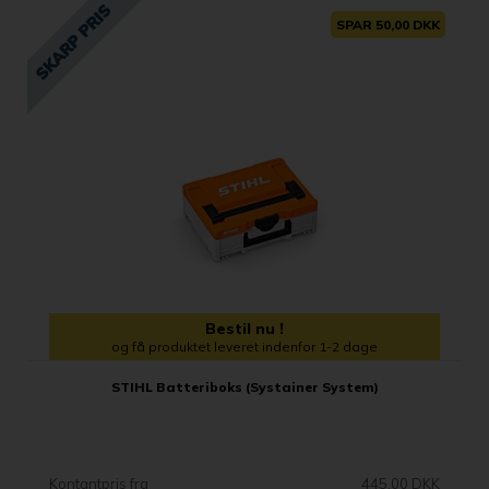
SPAR 50,00 DKK
Bestil nu !
og få produktet leveret indenfor 1-2 dage
STIHL Batteriboks (Systainer System)
Kontantpris fra
445,00 DKK