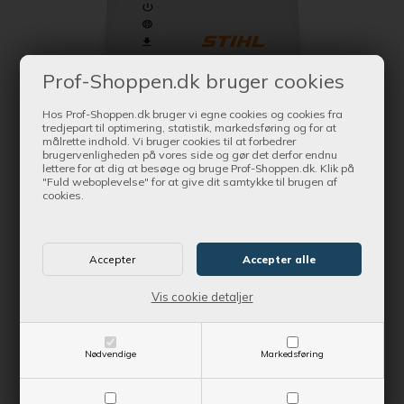
Prof-Shoppen.dk bruger cookies
Hos Prof-Shoppen.dk bruger vi egne cookies og cookies fra
tredjepart til optimering, statistik, markedsføring og for at
målrette indhold. Vi bruger cookies til at forbedrer
brugervenligheden på vores side og gør det derfor endnu
Bestil nu !
lettere for at dig at besøge og bruge Prof-Shoppen.dk. Klik på
og få produktet leveret indenfor Ca. 1-4 dage
"Fuld weboplevelse" for at give dit samtykke til brugen af
cookies.
Stihl Connected Box Mobile
Kontantpris
2.657,00 DKK
Vis cookie detaljer
Vejl. udsalgspris
2.890,00 DKK
SE MERE
Nødvendige
Markedsføring