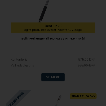
Bestil nu !
og få produktet leveret indenfor 1-2 dage
Stihl Forlænger til HL-KM og HT-KM - stål
Kontantpris
575,00 DKK
Vejl. udsalgspris
665,00 DKK
SE MERE
SPAR 761,00 DKK