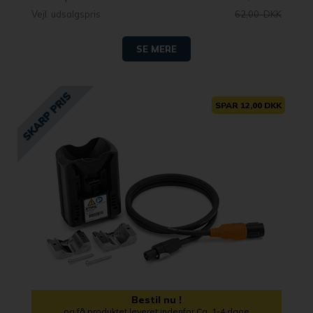
Vejl. udsalgspris
62,00 DKK
SE MERE
SPAR 12,00 DKK
Bestil nu !
og få produktet leveret indenfor Ca. 1-4 dage