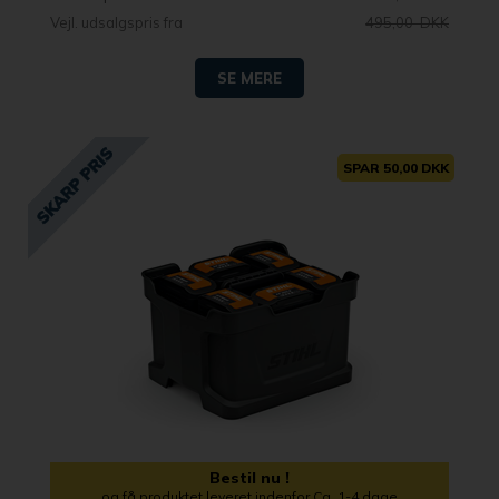
Vejl. udsalgspris fra
495,00 DKK
SE MERE
SPAR 50,00 DKK
Bestil nu !
og få produktet leveret indenfor Ca. 1-4 dage