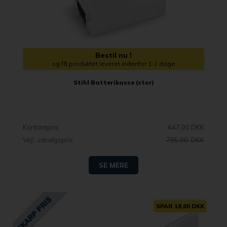
Bestil nu !
og få produktet leveret indenfor 1-2 dage
Stihl Batterikasse (stor)
Kontantpris
647,00 DKK
Vejl. udsalgspris
795,00 DKK
SE MERE
SPAR 18,00 DKK