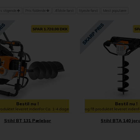
is stigende
Pris faldende
Ældste først
Nyeste først
Mest populære
SPAR 1.720,00 DKK
SP
Bestil nu !
Bestil nu !
roduktet leveret indenfor Ca. 1-4 dage
og få produktet leveret inden
Stihl BT 131 Pælebor
Stihl BTA 140 jo