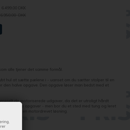
6.499,00 DKK
6.950,00 DKK
- som alle tjener det samme formål.
ybt hul at sætte pælene i - uanset om du sætter stolper til en
 er den halve opgave. Den opgave løser man bedst med et
generelt de motoriserede udgaver, da det er utroligt hårdt
g til de mindre opgaver - men bor du et sted med tung og leret
ttere at vælge en motordrevet løsning.
ering,
drer