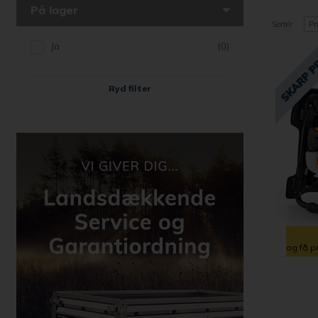
På lager
Sortér
Pr
Ja
(0)
Ryd filter
og få p