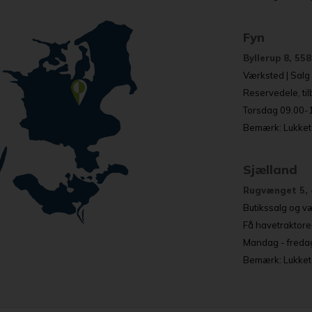
Fyn
Byllerup 8, 55
Værksted | Salg o
Reservedele, ti
Torsdag 09.00-17
Bemærk: Lukket 
Sjælland
Rugvænget 5, 
Butikssalg og væ
Få havetraktore
Mandag - fredag
Bemærk: Lukket a