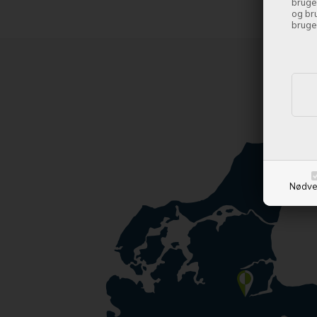
bruge
og br
bruge
Nødve