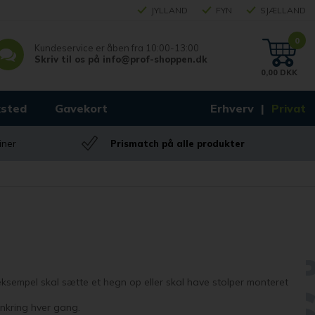
JYLLAND
FYN
SJÆLLAND
0
Kundeservice er åben fra
10:00-13:00
Skriv til os på
info@prof-shoppen.dk
0,00 DKK
sted
Gavekort
Erhverv
Privat
iner
Prismatch på alle produkter
 eksempel skal sætte et hegn op eller skal have stolper monteret
rankring hver gang.