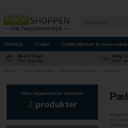
UDSALG
Trailer
Trailertilbehør & reservedele
BILLIG fragt
Billig f
Fast billig fragt
til din a
Forside
›
Skov, Park & Have
›
Håndholdte maskiner
›
Pælebor
Pæl
Dine søgekriterier matcher
2
produkter
Et pælebor
fast i jord
Pæleboret 