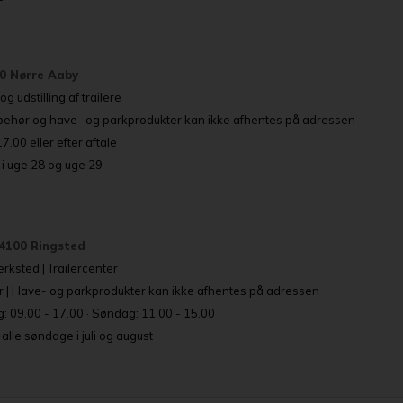
80 Nørre Aaby
g udstilling af trailere
lbehør og have- og parkprodukter kan ikke afhentes på adressen
.00 eller efter aftale
i uge 28 og uge 29
4100 Ringsted
rksted | Trailercenter
r | Have- og parkprodukter kan ikke afhentes på adressen
: 09.00 - 17.00 · Søndag: 11.00 - 15.00
lle søndage i juli og august