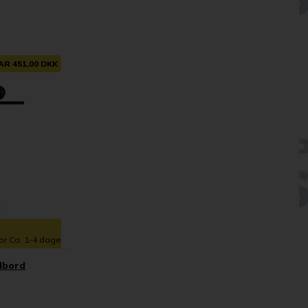
AR 451,00 DKK
for Ca. 1-4 dage
rdbord