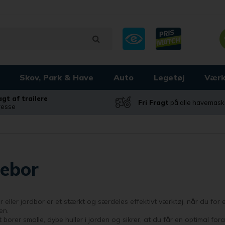
Skov, Park & Have
Auto
Legetøj
Værk
ragt af trailere
Fri Fragt
på alle havemask
dresse
ebor
 eller jordbor er et stærkt og særdeles effektivt værktøj, når du for
en.
borer smalle, dybe huller i jorden og sikrer, at du får en optimal fo