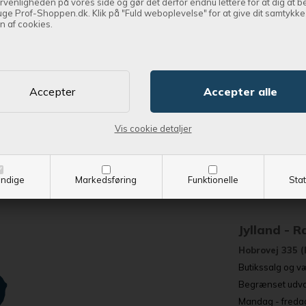
rvenligheden på vores side og gør det derfor endnu lettere for at dig at 
uge Prof-Shoppen.dk. Klik på "Fuld weboplevelse" for at give dit samtykke t
n af cookies.
Vi har 
Jylland - E
Vis cookie detaljer
Øresundsvej 7,
Butikssalg og tr
Stort web- og r
ndige
Markedsføring
Funktionelle
Stat
Mandag - fredag
Jylland - 
Hobrovej 335 (
Butikssalg og væ
Begrænset udval
Mandag - fredag