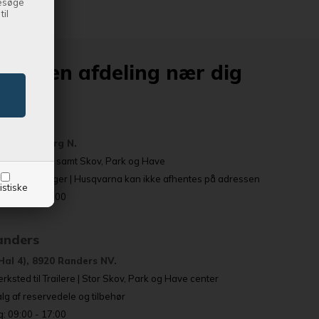
besøge
il
altid en afdeling nær dig
sbjerg
 6715 Esbjerg N.
ailerudstilling samt Skov, Park og Have
eservedelslager | Husqvarna kan ikke afhentes på adressen
istiske
: 09:00 - 17:00
Randers
Hal 4), 8920 Randers NV.
rksted til Trailere | Stor Skov, Park og Have center
g af reservedele og tilbehør
: 09:00 - 17:00