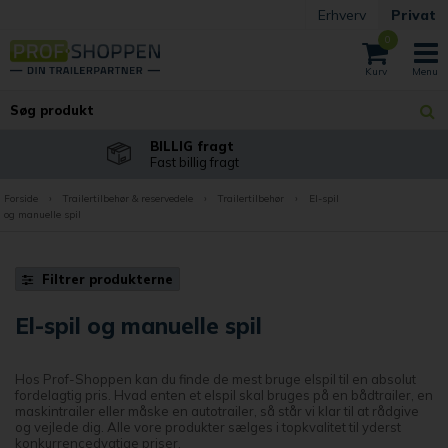
Erhverv
Privat
0
BILLIG fragt
Fast billig fragt
Forside
›
Trailertilbehør & reservedele
›
Trailertilbehør
›
El-spil
og manuelle spil
Filtrer produkterne
El-spil og manuelle spil
Hos Prof-Shoppen kan du finde de mest bruge elspil til en absolut
fordelagtig pris. Hvad enten et elspil skal bruges på en bådtrailer, en
maskintrailer eller måske en autotrailer, så står vi klar til at rådgive
og vejlede dig. Alle vore produkter sælges i topkvalitet til yderst
konkurrencedygtige priser.