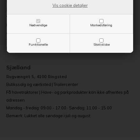
Fyn
Vis cookie detaljer
Byllerup 8, 5580 Nørre Aaby
Værksted | Salg og udstilling af trailere
Reservedele, tilbehør og have- og parkprodukter kan ikke
Nødvendige
Markedsføring
afhentes på adressen
Torsdag 09.00-17.00 eller efter aftale
Funktionelle
Statistiske
Bemærk: Lukket i uge 28 og uge 29
Sjælland
Rugvænget 5, 4100 Ringsted
Butikssalg og værksted | Trailercenter
Få havetraktorer | Have- og parkprodukter kan ikke afhentes på
adressen
Mandag - fredag: 09.00 - 17.00 · Søndag: 11.00 - 15.00
Bemærk: Lukket alle søndage i juli og august