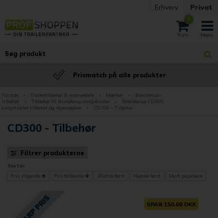
Erhverv
Privat
0
Prismatch på alle produkter
Forside
›
Trailertilbehør & reservedele
›
Mærker
›
Brenderup-
tilbehør
›
Tilbehør til Brenderup cargotrailer
›
Brenderup CD300
cargotrailer tilbehør og reservedele
›
CD300 - Tilbehør
CD300 - Tilbehør
Filtrer produkterne
Sortér
Pris stigende
Pris faldende
Ældste først
Nyeste først
Mest populære
SPAR 150,00 DKK