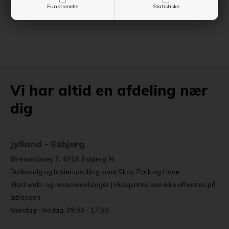
Funktionelle
Statistiske
Vi har altid en afdeling nær
dig
Jylland - Esbjerg
Øresundsvej 7, 6715 Esbjerg N.
Butikssalg og trailerudstilling samt Skov, Park og Have
Stort web- og reservedelslager | Husqvarna kan ikke afhentes på
adressen
Mandag - fredag: 09:00 - 17:00