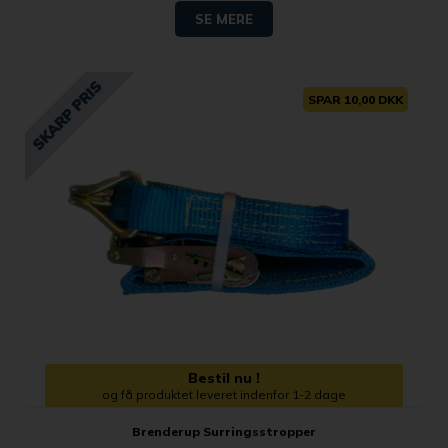
SE MERE
SPAR 10,00 DKK
Bestil nu !
og få produktet leveret indenfor 1-2 dage
Brenderup Surringsstropper