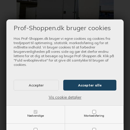
Prof-Shoppen.dk bruger cookies
Hos Prof-Shoppen.dk bruger vi egne cookies og cookies fra
tredjepart til optimering, statistik, markedsføring og for at
målrette indhold. Vi bruger cookies til at forbedrer
brugervenligheden på vores side og gør det derfor endnu
Bestil nu !
lettere for at dig at besøge og bruge Prof-Shoppen.dk. Klik på
og få produktet leveret indenfor Ca. 1-3 dage
"Fuld weboplevelse" for at give dit samtykke til brugen af
cookies.
Ekstra sidedør til Brenderup Cargoliner - H: 185 cm
Kontantpris
4.351,00 DKK
Vis cookie detaljer
Vejl. udsalgspris
4.835,00 DKK
Nødvendige
Markedsføring
SE MERE