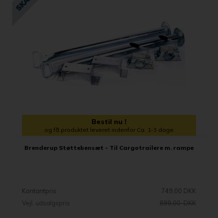
Bestil nu !
og få produktet leveret indenfor Ca. 1-3 dage
Brenderup Støttebensæt - Til Cargotrailere m. rampe
Kontantpris
749,00 DKK
Vejl. udsalgspris
899,00 DKK