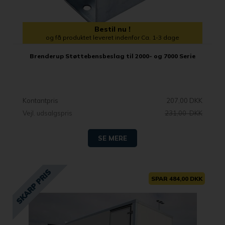
Bestil nu !
og få produktet leveret indenfor Ca. 1-3 dage
Brenderup Støttebensbeslag til 2000- og 7000 Serie
Kontantpris
207,00 DKK
Vejl. udsalgspris
231,00 DKK
SE MERE
SPAR 484,00 DKK