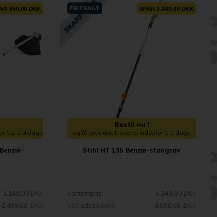
AR 350,00 DKK
FRI FRAGT
SPAR 2.049,00 DKK
Bestil nu !
for Ca. 1-4 dage
og få produktet leveret indenfor 1-2 dage
Benzin-
Stihl HT 135 Benzin-stangsav
2.149,00 DKK
Kontantpris
6.649,00 DKK
2.499,00 DKK
Vejl. udsalgspris
8.698,00 DKK