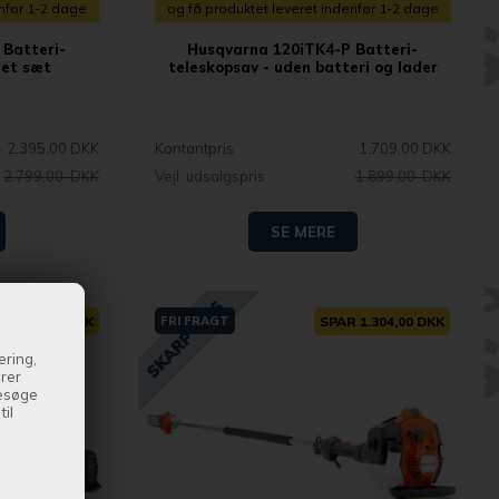
enfor 1-2 dage
og få produktet leveret indenfor 1-2 dage
 Batteri-
Husqvarna 120iTK4-P Batteri-
let sæt
teleskopsav - uden batteri og lader
2.395,00 DKK
Kontantpris
1.709,00 DKK
2.799,00 DKK
Vejl. udsalgspris
1.899,00 DKK
SE MERE
AR 350,00 DKK
FRI FRAGT
SPAR 1.304,00 DKK
ering,
drer
besøge
il