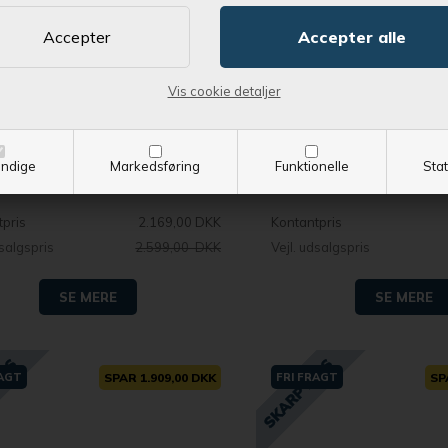
Bestil nu !
Bestil nu !
Vis cookie detaljer
roduktet leveret indenfor Ca. 1-4 dage
og få produktet leveret ind
sqvarna 120iTK4-PH Batteri-
Husqvarna 120iTK4-PH
kopsav - Ekskl. batteri og lader
teleskopsav - Inkl. batt
ndige
Markedsføring
Funktionelle
Stat
tpris
2.169,00 DKK
Kontantpris
dsalgspris
2.599,00 DKK
Vejl. udsalgspris
SE MERE
SE MERE
RAGT
SPAR 1.909,00 DKK
FRI FRAGT
SP