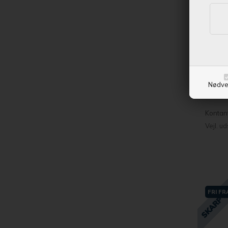
og få p
Hu
teles
Nødve
Kontan
Vejl. u
FRI F