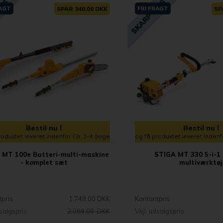
RAGT
SPAR 340,00 DKK
FRI FRAGT
SP
Bestil nu !
Bestil nu !
roduktet leveret indenfor Ca. 2-4 dage
og få produktet leveret inden
 MT 100e Batteri-multi-maskine
STIGA MT 330 5-i-1 
- komplet sæt
multiværktøj
tpris
1.749,00 DKK
Kontantpris
dsalgspris
2.089,00 DKK
Vejl. udsalgspris