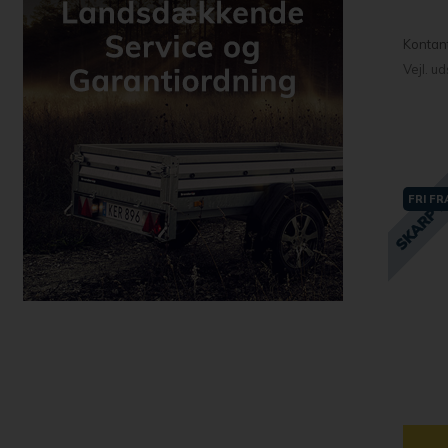
Kontan
Vejl. u
FRI F