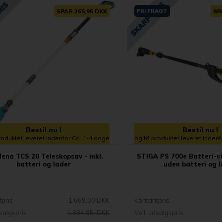
SPAR 265,95 DKK
FRI FRAGT
SP
Bestil nu !
Bestil nu !
roduktet leveret indenfor Ca. 1-4 dage
og få produktet leveret inden
ena TCS 20 Teleskopsav - inkl.
STIGA PS 700e Batteri-s
batteri og lader
uden batteri og 
tpris
1.669,00 DKK
Kontantpris
dsalgspris
1.934,95 DKK
Vejl. udsalgspris