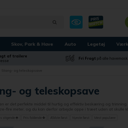
Skov, Park & Have
Auto
Legetøj
Værk
ragt af trailere
Fri Fragt
på alle havemask
dresse
Stang- og teleskopsave
ng- og teleskopsave
n er det perfekte middel til hurtig og effektiv beskæring og trimni
tre-fire meter, og du kan derfor arbejde oppe i træet uden at skulle kl
is stigende
Pris faldende
Ældste først
Nyeste først
Mest populære