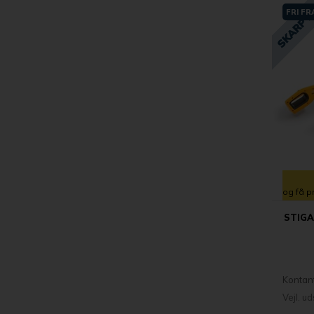
FRI F
og få p
STIGA
Kontan
Vejl. u