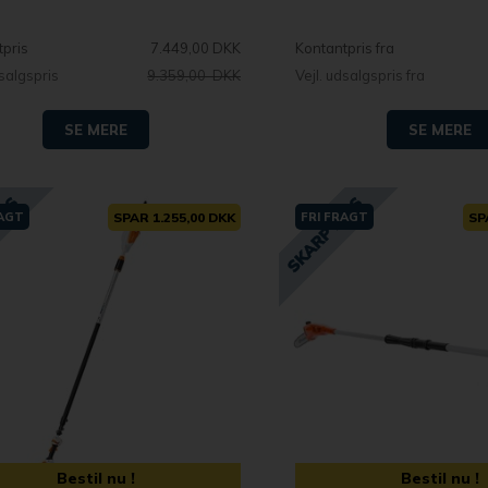
tpris
7.449,00 DKK
Kontantpris fra
dsalgspris
9.359,00 DKK
Vejl. udsalgspris fra
SE MERE
SE MERE
RAGT
SPAR 1.255,00 DKK
FRI FRAGT
SP
Bestil nu !
Bestil nu !