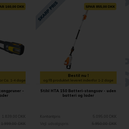
AR 160,00 DKK
SPAR 855,00 DKK
Bestil nu !
for Ca. 1-4 dage
og få produktet leveret indenfor 1-2 dage
tangpruner -
Stihl HTA 150 Batteri-stangsav - uden
lader
batteri og lader
1.839,00 DKK
Kontantpris
5.095,00 DKK
1.999,00 DKK
Vejl. udsalgspris
5.950,00 DKK