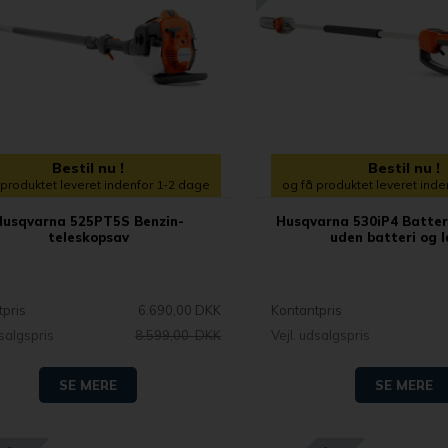
Bestil nu !
Bestil nu !
 produktet leveret indenfor 1-2 dage
og få produktet leveret ind
Husqvarna 525PT5S Benzin-
Husqvarna 530iP4 Batter
teleskopsav
uden batteri og 
tpris
6.690,00 DKK
Kontantpris
dsalgspris
8.599,00 DKK
Vejl. udsalgspris
SE MERE
SE MERE