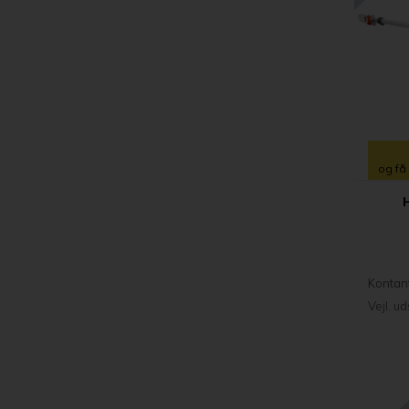
og få
Kontan
Vejl. u