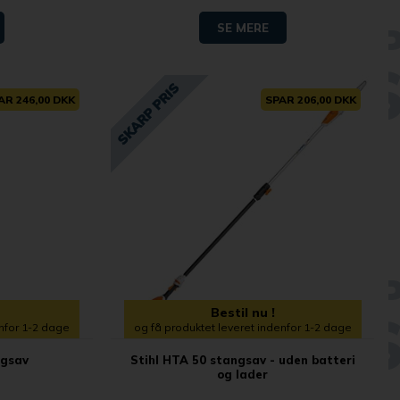
SE MERE
AR 246,00 DKK
SPAR 206,00 DKK
Bestil nu !
enfor 1-2 dage
og få produktet leveret indenfor 1-2 dage
ngsav
Stihl HTA 50 stangsav - uden batteri
og lader