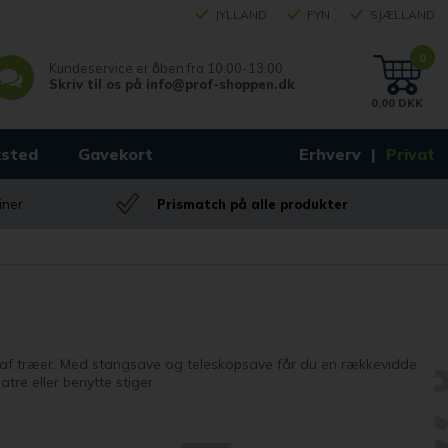
JYLLAND
FYN
SJÆLLAND
0
Kundeservice er åben fra
10:00-13:00
Skriv til os på
info@prof-shoppen.dk
0,00 DKK
sted
Gavekort
Erhverv
Privat
iner
Prismatch på alle produkter
ng af træer. Med stangsave og teleskopsave får du en rækkevidde
atre eller benytte stiger.