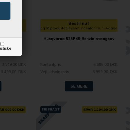
Bestil nu !
enfor 1-2 dage
og få produktet leveret indenfor Ca. 1-4 dage
 Batteri-
Husqvarna 525P4S Benzin-stangsav
eri og lader
istiske
3.149,00 DKK
Kontantpris
5.695,00 DKK
3.499,00 DKK
Vejl. udsalgspris
6.999,00 DKK
SE MERE
AR 909,00 DKK
FRI FRAGT
SPAR 1.204,00 DKK