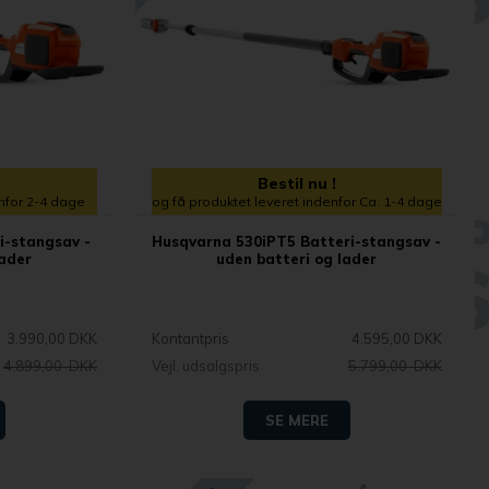
Bestil nu !
enfor 2-4 dage
og få produktet leveret indenfor Ca. 1-4 dage
i-stangsav -
Husqvarna 530iPT5 Batteri-stangsav -
lader
uden batteri og lader
3.990,00 DKK
Kontantpris
4.595,00 DKK
4.899,00 DKK
Vejl. udsalgspris
5.799,00 DKK
SE MERE