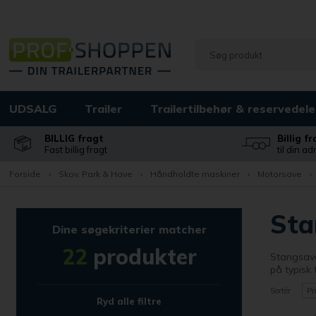
UDSALG
Trailer
Trailertilbehør & reservedele
BILLIG fragt
Billig f
Fast billig fragt
til din a
Forside
›
Skov, Park & Have
›
Håndholdte maskiner
›
Motorsave
›
Sta
Dine søgekriterier matcher
22
produkter
Stangsave
på typisk 
Sortér
Pr
Ryd alle filtre