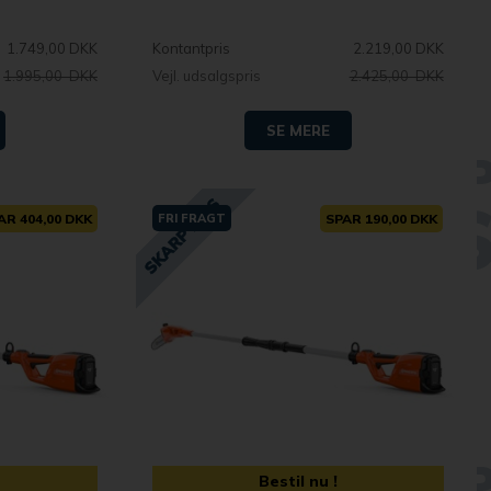
1.749,00 DKK
Kontantpris
2.219,00 DKK
1.995,00 DKK
Vejl. udsalgspris
2.425,00 DKK
SE MERE
AR 404,00 DKK
FRI FRAGT
SPAR 190,00 DKK
Bestil nu !