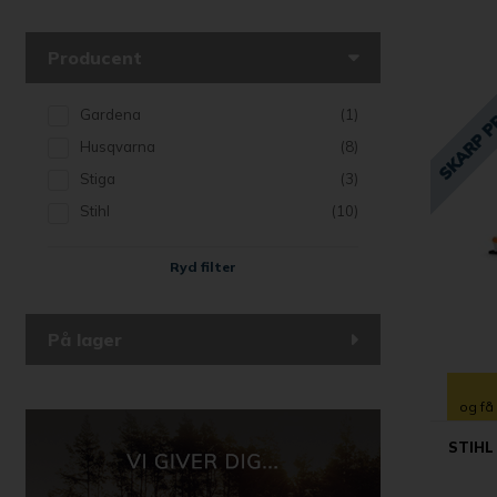
Producent
Gardena
(1)
Husqvarna
(8)
Stiga
(3)
Stihl
(10)
Ryd filter
På lager
og få
STIHL 