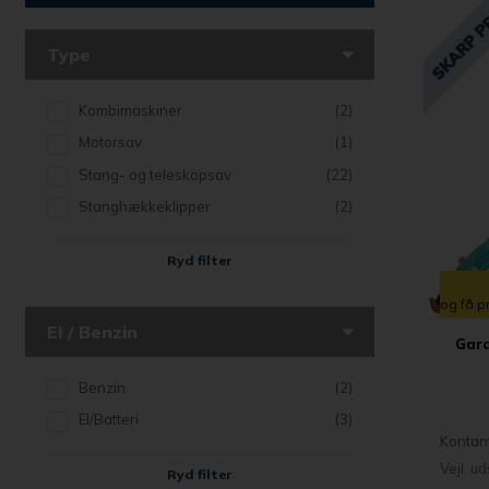
Type
Kombimaskiner
(2)
Motorsav
(1)
Stang- og teleskopsav
(22)
Stanghækkeklipper
(2)
Ryd filter
og få p
El / Benzin
Gard
Benzin
(2)
El/Batteri
(3)
Kontan
Vejl. u
Ryd filter