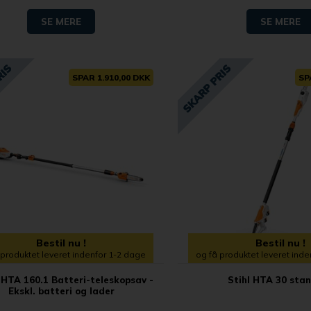
SE MERE
SE MERE
SPAR 1.910,00 DKK
SP
Bestil nu !
Bestil nu !
 produktet leveret indenfor 1-2 dage
og få produktet leveret ind
HTA 160.1 Batteri-teleskopsav -
Stihl HTA 30 sta
Ekskl. batteri og lader