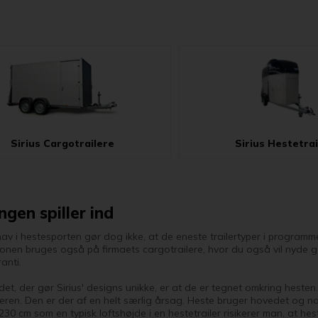
Sirius Cargotrailere
Sirius Hestetrai
ngen spiller ind
phav i hestesporten gør dog ikke, at de eneste trailertyper i programm
ionen bruges også på firmaets cargotrailere, hvor du også vil nyde g
ranti.
det, der gør Sirius' designs unikke, er at de er tegnet omkring heste
aileren. Den er der af en helt særlig årsag. Heste bruger hovedet og 
30 cm som en typisk loftshøjde i en hestetrailer risikerer man, at he