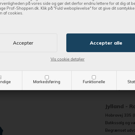
rvenligheden på vores side og gør det derfor endnu lettere for at dig at 
uge Prof-Shoppen.dk. Klik på "Fuld weboplevelse" for at give dit samtykke t
n af cookies.
Vi har 
Jylland - E
Vis cookie detaljer
Øresundsvej 7,
Butikssalg og tr
Stort web- og r
ndige
Markedsføring
Funktionelle
Stat
Mandag - fredag
Jylland - 
Hobrovej 335 (
Butikssalg og væ
Begrænset udval