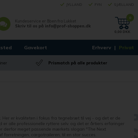
JYLLAND
FYN
SJÆLLAND
0
Kundeservice er åben fra
Lukket
Skriv til os på
info@prof-shoppen.dk
0,00 DKK
sted
Gavekort
Erhverv
Privat
iner
Prismatch på alle produkter
Her er kvaliteten i fokus fra tegnebræt til vej - og det er de
r alle professionelle ryttere selv. og det er årtiers erfaringer
 bærer derfor meget passende mærkets slogan "The Next
 forretningen, cargotraileren, til en stor succes.