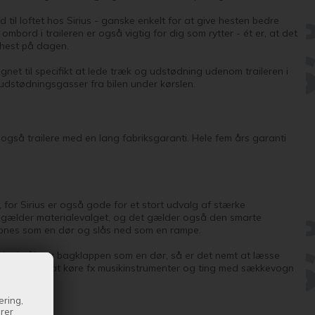
til loftet hos Sirius - ganske enkelt for at give hesten bedre
mbord i traileren er også vigtig for dig som rytter - ét er, at det
 hest på dagen.
ignet til specifikt at lede træk og udstødning udenom traileren i
udstødningsgasser fra bilen under kørslen.
også trailere med en lang fabriksgaranti. Hele fem års garanti
t, for Sirius er også gode for et stort udvalg af stærke
et gælder materialevalget, og det gælder også den smarte
 åbnes som en dør og slås ned som en rampe.
r hvis du åbner bagklappen som en dør, så er det nemt at læsse
 er det nemt at køre fx musikinstrumenter og ting med sækkevogn
ering,
drer